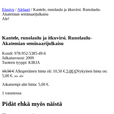
Etusivu
/
Alelaari
/ Kantele, runolaulu ja itkuvirsi. Runolaulu-
Akatemian seminaarijulkaisu
Ale!
Kantele, runolaulu ja itkuvirsi. Runolaulu-
Akatemian seminaarijulkaisu
Koodi: 978-952-5385-49-6
Julkaisuvuosi: 2009
Tuoteen tyyppi: KIRJA
10,50
€
Alkuperäinen hinta oli: 10,50 €.
5,00
€
Nykyinen hinta on:
5,00 €.
sis. alv
Aikaisempi alin hinta:
5,00
€
.
1 varastossa
Pidät ehkä myös näistä