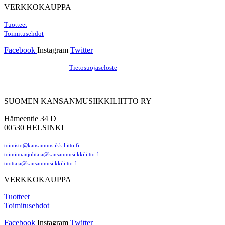
VERKKOKAUPPA
Tuotteet
Toimitusehdot
Facebook
Instagram
Twitter
Hosting by Sivustamo
/
Tietosuojaseloste
SUOMEN KANSANMUSIIKKILIITTO RY
Hämeentie 34 D
00530 HELSINKI
toimisto@kansanmusiikkiliitto.fi
toiminnanjohtaja@kansanmusiikkiliitto.fi
tuottaja@kansanmusiikkiliitto.fi
VERKKOKAUPPA
Tuotteet
Toimitusehdot
Facebook
Instagram
Twitter