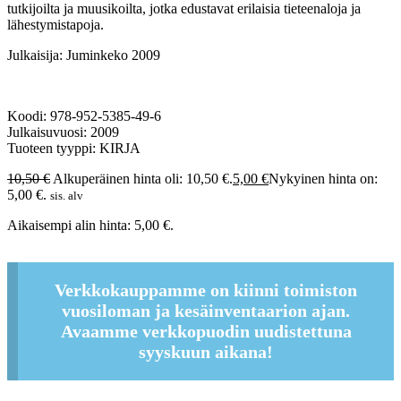
tutkijoilta ja muusikoilta, jotka edustavat erilaisia tieteenaloja ja
lähestymistapoja.
Julkaisija: Juminkeko 2009
Koodi: 978-952-5385-49-6
Julkaisuvuosi: 2009
Tuoteen tyyppi: KIRJA
10,50
€
Alkuperäinen hinta oli: 10,50 €.
5,00
€
Nykyinen hinta on:
5,00 €.
sis. alv
Aikaisempi alin hinta:
5,00
€
.
Verkkokauppamme on kiinni toimiston
vuosiloman ja kesäinventaarion ajan.
Avaamme verkkopuodin uudistettuna
syyskuun aikana!