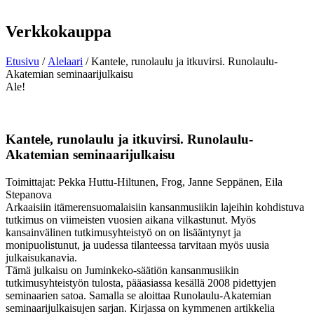
Verkkokauppa
Etusivu
/
Alelaari
/ Kantele, runolaulu ja itkuvirsi. Runolaulu-
Akatemian seminaarijulkaisu
Ale!
Kantele, runolaulu ja itkuvirsi. Runolaulu-
Akatemian seminaarijulkaisu
Toimittajat: Pekka Huttu-Hiltunen, Frog, Janne Seppänen, Eila
Stepanova
Arkaaisiin itämerensuomalaisiin kansanmusiikin lajeihin kohdistuva
tutkimus on viimeisten vuosien aikana vilkastunut. Myös
kansainvälinen tutkimusyhteistyö on on lisääntynyt ja
monipuolistunut, ja uudessa tilanteessa tarvitaan myös uusia
julkaisukanavia.
Tämä julkaisu on Juminkeko-säätiön kansanmusiikin
tutkimusyhteistyön tulosta, pääasiassa kesällä 2008 pidettyjen
seminaarien satoa. Samalla se aloittaa Runolaulu-Akatemian
seminaarijulkaisujen sarjan. Kirjassa on kymmenen artikkelia