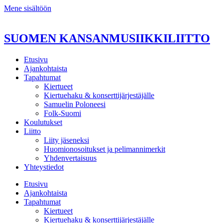
Mene sisältöön
SUOMEN KANSANMUSIIKKILIITTO
Etusivu
Ajankohtaista
Tapahtumat
Kiertueet
Kiertuehaku & konserttijärjestäjälle
Samuelin Poloneesi
Folk-Suomi
Koulutukset
Liitto
Liity jäseneksi
Huomionosoitukset ja pelimannimerkit
Yhdenvertaisuus
Yhteystiedot
Etusivu
Ajankohtaista
Tapahtumat
Kiertueet
Kiertuehaku & konserttijärjestäjälle