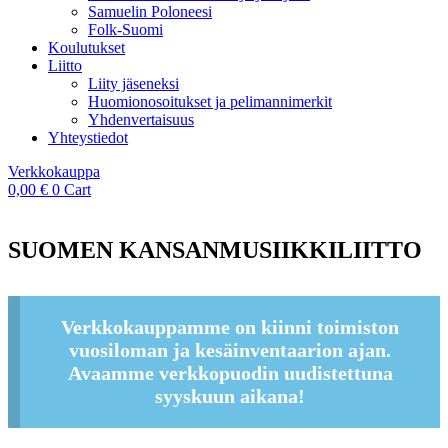
Samuelin Poloneesi
Folk-Suomi
Koulutukset
Liitto
Liity jäseneksi
Huomionosoitukset ja pelimannimerkit
Yhdenvertaisuus
Yhteystiedot
Verkkokauppa
0,00
€
0
Cart
SUOMEN KANSANMUSIIKKILIITTO
Verkkokauppamme on kiinni toimiston
vuosiloman ja kesäinventaarion ajan.
Avaamme verkkopuodin uudistettuna
syyskuun aikana!