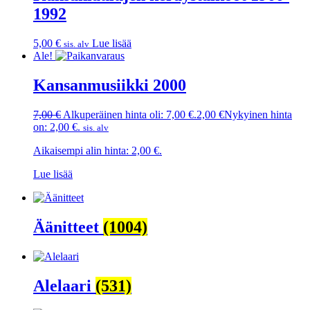
1992
5,00
€
Lue lisää
sis. alv
Ale!
Kansanmusiikki 2000
7,00
€
Alkuperäinen hinta oli: 7,00 €.
2,00
€
Nykyinen hinta
on: 2,00 €.
sis. alv
Aikaisempi alin hinta:
2,00
€
.
Lue lisää
Äänitteet
(1004)
Alelaari
(531)