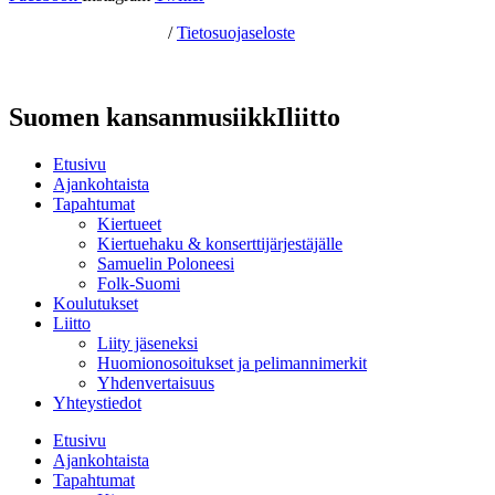
Hosting by Sivustamo
/
Tietosuojaseloste
Suomen kansanmusiikkIliitto
Etusivu
Ajankohtaista
Tapahtumat
Kiertueet
Kiertuehaku & konserttijärjestäjälle
Samuelin Poloneesi
Folk-Suomi
Koulutukset
Liitto
Liity jäseneksi
Huomionosoitukset ja pelimannimerkit
Yhdenvertaisuus
Yhteystiedot
Etusivu
Ajankohtaista
Tapahtumat