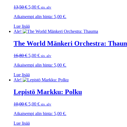
Alkuperäinen
Nykyinen
13,50
€
5,00
€
sis. alv
hinta
hinta
Aikaisempi alin hinta:
5,00
€
.
oli:
on:
13,50 €.
5,00 €.
Lue lisää
Ale!
The World Mänkeri Orchestra: Thau
Alkuperäinen
Nykyinen
16,80
€
5,00
€
sis. alv
hinta
hinta
Aikaisempi alin hinta:
5,00
€
.
oli:
on:
16,80 €.
5,00 €.
Lue lisää
Ale!
Lepistö Markku: Polku
Alkuperäinen
Nykyinen
10,00
€
5,00
€
sis. alv
hinta
hinta
Aikaisempi alin hinta:
5,00
€
.
oli:
on:
10,00 €.
5,00 €.
Lue lisää