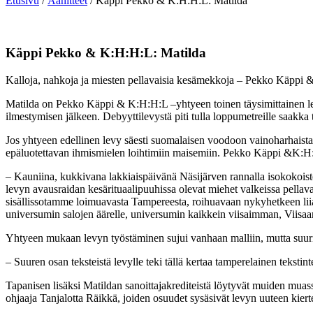
Etusivu
/
Äänitteet
/ Käppi Pekko & K:H:H:L: Matilda
Käppi Pekko & K:H:H:L: Matilda
Kalloja, nahkoja ja miesten pellavaisia kesämekkoja – Pekko Käppi &
Matilda on Pekko Käppi & K:H:H:L –yhtyeen toinen täysimittainen lev
ilmestymisen jälkeen. Debyyttilevystä piti tulla loppumetreille saakka
Jos yhtyeen edellinen levy säesti suomalaisen voodoon vainoharhaista
epäluotettavan ihmismielen loihtimiin maisemiin. Pekko Käppi &K:H:H
– Kauniina, kukkivana lakkiaispäivänä Näsijärven rannalla isokokoist
levyn avausraidan kesärituaalipuuhissa olevat miehet valkeissa pellav
sisällissotamme loimuavasta Tampereesta, roihuavaan nykyhetkeen lii
universumin salojen äärelle, universumin kaikkein viisaimman, Viisaan
Yhtyeen mukaan levyn työstäminen sujui vanhaan malliin, mutta suurin
– Suuren osan teksteistä levylle teki tällä kertaa tamperelainen teksti
Tapanisen lisäksi Matildan sanoittajakrediteistä löytyvät muiden mua
ohjaaja Tanjalotta Räikkä, joiden osuudet sysäsivät levyn uuteen kiert