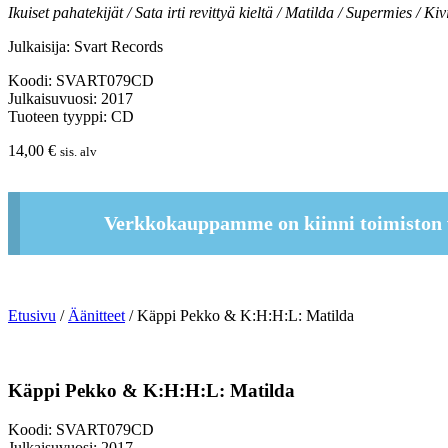
Ikuiset pahatekijät / Sata irti revittyä kieltä / Matilda / Supermies / Ki
Julkaisija: Svart Records
Koodi: SVART079CD
Julkaisuvuosi: 2017
Tuoteen tyyppi: CD
14,00
€
sis. alv
Verkkokauppamme on kiinni toimiston 
Etusivu
/
Äänitteet
/ Käppi Pekko & K:H:H:L: Matilda
Käppi Pekko & K:H:H:L: Matilda
Koodi: SVART079CD
Julkaisuvuosi: 2017