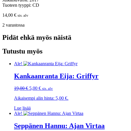
Tuoteen tyyppi: CD
14,00
€
sis. alv
2 varastossa
Pidät ehkä myös näistä
Tutustu myös
Ale!
Kankaanranta Eija: Griffyr
Alkuperäinen
Nykyinen
19,00
€
5,00
€
sis. alv
hinta
hinta
Aikaisempi alin hinta:
5,00
€
.
oli:
on:
19,00 €.
5,00 €.
Lue lisää
Ale!
Seppänen Hannu: Ajan Virtaa