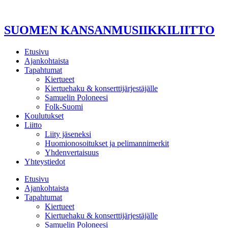
Mene
sisältöön
SUOMEN KANSANMUSIIKKILIITTO
Etusivu
Ajankohtaista
Tapahtumat
Kiertueet
Kiertuehaku & konserttijärjestäjälle
Samuelin Poloneesi
Folk-Suomi
Koulutukset
Liitto
Liity jäseneksi
Huomionosoitukset ja pelimannimerkit
Yhdenvertaisuus
Yhteystiedot
Etusivu
Ajankohtaista
Tapahtumat
Kiertueet
Kiertuehaku & konserttijärjestäjälle
Samuelin Poloneesi