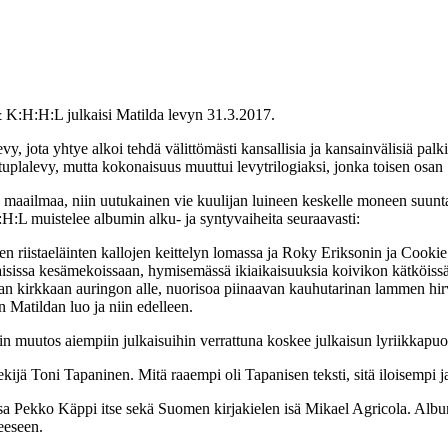
 K:H:H:L julkaisi Matilda levyn 31.3.2017.
y, jota yhtye alkoi tehdä välittömästi kansallisia ja kansainvälisiä
 tuplalevy, mutta kokonaisuus muuttui levytrilogiaksi, jonka toisen osa
 maailmaa, niin uutukainen vie kuulijan luineen keskelle moneen suunta
:L muistelee albumin alku- ja syntyvaiheita seuraavasti:
en riistaeläinten kallojen keittelyn lomassa ja Roky Eriksonin ja Cook
aisissa kesämekoissaan, hymisemässä ikiaikaisuuksia koivikon kätköissä 
an kirkkaan auringon alle, nuorisoa piinaavan kauhutarinan lammen hir
 Matildan luo ja niin edelleen.
 muutos aiempiin julkaisuihin verrattuna koskee julkaisun lyriikkapuol
ntekijä Toni Tapaninen. Mitä raaempi oli Tapanisen teksti, sitä iloisempi 
ssa Pekko Käppi itse sekä Suomen kirjakielen isä Mikael Agricola. Album
eeseen.