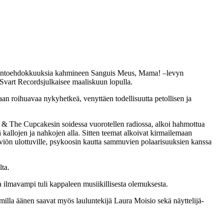
 palkintoehdokkuuksia kahmineen Sanguis Meus, Mama! –levyn
n Svart Recordsjulkaisee maaliskuun lopulla.
an roihuavaa nykyhetkeä, venyttäen todellisuutta petollisen ja
ie & The Cupcakesin soidessa vuorotellen radiossa, alkoi hahmottua
kallojen ja nahkojen alla. Sitten teemat alkoivat kirmailemaan
viön ulottuville, psykoosin kautta sammuvien polaarisuuksien kanssa
ta.
ja ilmavampi tuli kappaleen musiikillisesta olemuksesta.
illa äänen saavat myös lauluntekijä Laura Moisio sekä näyttelijä-