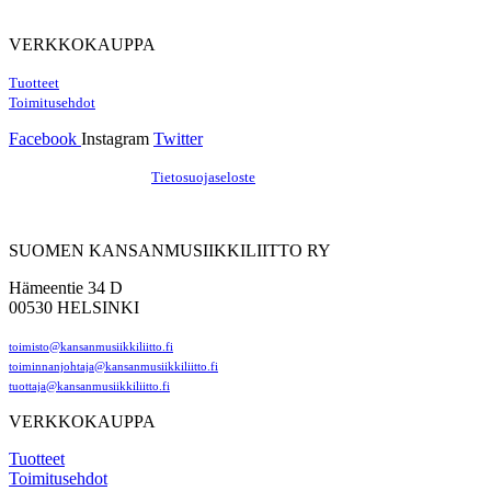
VERKKOKAUPPA
Tuotteet
Toimitusehdot
Facebook
Instagram
Twitter
Hosting by Sivustamo
/
Tietosuojaseloste
SUOMEN KANSANMUSIIKKILIITTO RY
Hämeentie 34 D
00530 HELSINKI
toimisto@kansanmusiikkiliitto.fi
toiminnanjohtaja@kansanmusiikkiliitto.fi
tuottaja@kansanmusiikkiliitto.fi
VERKKOKAUPPA
Tuotteet
Toimitusehdot