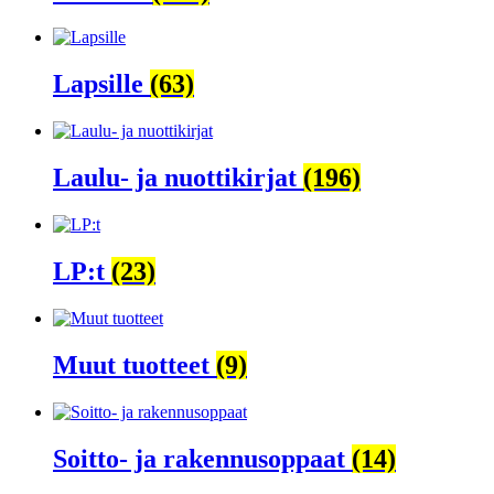
Lapsille
(63)
Laulu- ja nuottikirjat
(196)
LP:t
(23)
Muut tuotteet
(9)
Soitto- ja rakennusoppaat
(14)