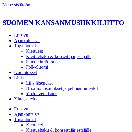
Mene sisältöön
SUOMEN KANSANMUSIIKKILIITTO
Etusivu
Ajankohtaista
Tapahtumat
Kiertueet
Kiertuehaku & konserttijärjestäjälle
Samuelin Poloneesi
Folk-Suomi
Koulutukset
Liitto
Liity jäseneksi
Huomionosoitukset ja pelimannimerkit
Yhdenvertaisuus
Yhteystiedot
Etusivu
Ajankohtaista
Tapahtumat
Kiertueet
Kiertuehaku & konserttijärjestäjälle