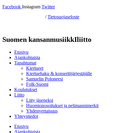
Facebook
Instagram
Twitter
Hosting by Sivustamo
/
Tietosuojaseloste
Suomen kansanmusiikkIliitto
Etusivu
Ajankohtaista
Tapahtumat
Kiertueet
Kiertuehaku & konserttijärjestäjälle
Samuelin Poloneesi
Folk-Suomi
Koulutukset
Liitto
Liity jäseneksi
Huomionosoitukset ja pelimannimerkit
Yhdenvertaisuus
Yhteystiedot
Etusivu
Ajankohtaista