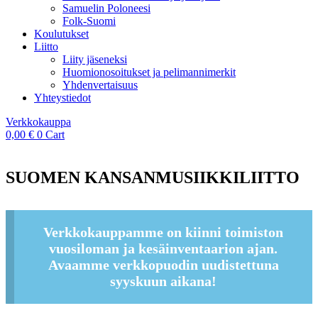
Samuelin Poloneesi
Folk-Suomi
Koulutukset
Liitto
Liity jäseneksi
Huomionosoitukset ja pelimannimerkit
Yhdenvertaisuus
Yhteystiedot
Verkkokauppa
0,00
€
0
Cart
SUOMEN KANSANMUSIIKKILIITTO
Verkkokauppamme on kiinni toimiston
vuosiloman ja kesäinventaarion ajan.
Avaamme verkkopuodin uudistettuna
syyskuun aikana!