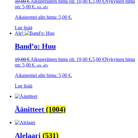
10,00
€
Alkuperäinen hinta oli: 10,00 €.
5,00
€
Nykyinen hinta
on: 5,00 €.
sis. alv
Aikaisempi alin hinta:
5,00
€
.
Lue lisää
Ale!
Band’o: Huu
19,00
€
Alkuperäinen hinta oli: 19,00 €.
5,00
€
Nykyinen hinta
on: 5,00 €.
sis. alv
Aikaisempi alin hinta:
5,00
€
.
Lue lisää
Äänitteet
(1004)
Alelaari
(531)