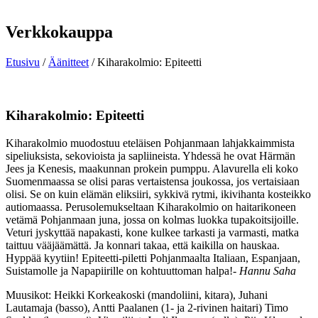
Verkkokauppa
Etusivu
/
Äänitteet
/ Kiharakolmio: Epiteetti
Kiharakolmio: Epiteetti
Kiharakolmio muodostuu eteläisen Pohjanmaan lahjakkaimmista
sipeliuksista, sekovioista ja sapliineista. Yhdessä he ovat Härmän
Jees ja Kenesis, maakunnan prokein pumppu. Alavurella eli koko
Suomenmaassa se olisi paras vertaistensa joukossa, jos vertaisiaan
olisi. Se on kuin elämän eliksiiri, sykkivä rytmi, ikivihanta kosteikko
autiomaassa. Perusolemukseltaan Kiharakolmio on haitarikoneen
vetämä Pohjanmaan juna, jossa on kolmas luokka tupakoitsijoille.
Veturi jyskyttää napakasti, kone kulkee tarkasti ja varmasti, matka
taittuu vääjäämättä. Ja konnari takaa, että kaikilla on hauskaa.
Hyppää kyytiin! Epiteetti-piletti Pohjanmaalta Italiaan, Espanjaan,
Suistamolle ja Napapiirille on kohtuuttoman halpa!-
Hannu Saha
Muusikot: Heikki Korkeakoski (mandoliini, kitara), Juhani
Lautamaja (basso), Antti Paalanen (1- ja 2-rivinen haitari) Timo