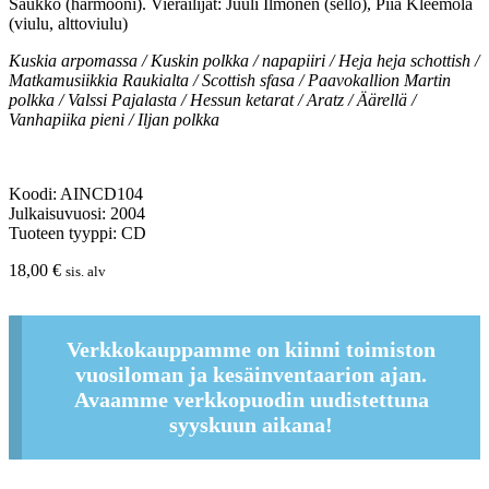
Saukko (harmooni). Vierailijat: Juuli Ilmonen (sello), Piia Kleemola
(viulu, alttoviulu)
Kuskia arpomassa / Kuskin polkka / napapiiri / Heja heja schottish /
Matkamusiikkia Raukialta / Scottish sfasa / Paavokallion Martin
polkka / Valssi Pajalasta / Hessun ketarat / Aratz / Äärellä /
Vanhapiika pieni / Iljan polkka
Koodi: AINCD104
Julkaisuvuosi: 2004
Tuoteen tyyppi: CD
18,00
€
sis. alv
Verkkokauppamme on kiinni toimiston
vuosiloman ja kesäinventaarion ajan.
Avaamme verkkopuodin uudistettuna
syyskuun aikana!