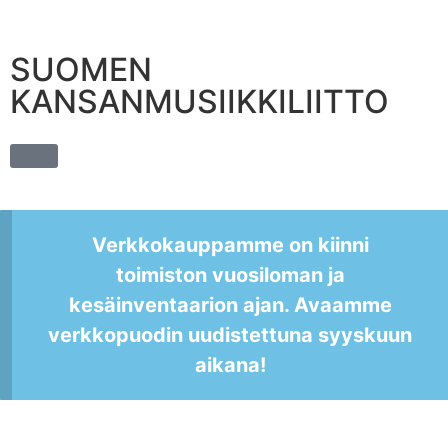
SUOMEN
KANSANMUSIIKKILIITTO
Verkkokauppamme on kiinni
toimiston vuosiloman ja
kesäinventaarion ajan. Avaamme
verkkopuodin uudistettuna syyskuun
aikana!