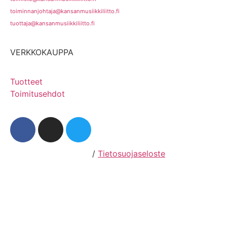
toiminnanjohtaja@kansanmusiikkiliitto.fi
tuottaja@kansanmusiikkiliitto.fi
VERKKOKAUPPA
Tuotteet
Toimitusehdot
Hosting by Sivustamo
/
Tietosuojaseloste