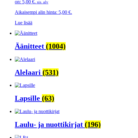
on: 5,00 €.
sis. alv
Aikaisempi alin hinta:
5,00
€
.
Lue lisää
Äänitteet
(1004)
Alelaari
(531)
Lapsille
(63)
Laulu- ja nuottikirjat
(196)