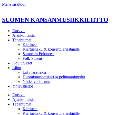
Mene sisältöön
SUOMEN KANSANMUSIIKKILIITTO
Etusivu
Ajankohtaista
Tapahtumat
Kiertueet
Kiertuehaku & konserttijärjestäjälle
Samuelin Poloneesi
Folk-Suomi
Koulutukset
Liitto
Liity jäseneksi
Huomionosoitukset ja pelimannimerkit
Yhdenvertaisuus
Yhteystiedot
Etusivu
Ajankohtaista
Tapahtumat
Kiertueet
Kiertuehaku & konserttijärjestäjälle