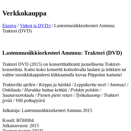
Verkkokauppa
Etusivu
/
Videot ja DVD:t
/ Lastenmusiikkiorkesteri Ammuu:
Traktori (DVD)
Lastenmusiikkiorkesteri Ammuu: Traktori (DVD)
Traktori DVD (2015) on konserttitaltiointi juonellisesta Traktori-
konsertista. Katso koko konsertti kotisohvalla laulaen ja leikkien tai
valitse suosikkikappaleesi klikkaamalla kuvaa Piippolan kartasta!
Traktorilla ajellen / Kirppu ja härkkä / Leppäkerttu moi! / Ammuu! /
Onkilaulu / Harakka huttua keittää / Polskin polskin /
Saunavuorolaulu / Pienen pieni veturi / Työkalusomp / Traktori
jyrää / Villi polkupyörä
Julkaisija: Lastenmusiikkiorkesteri Ammuu 2015
Koodi: RÖH004
Julkaisuvuosi: 2015
Tuoteen tyyppi: DVD