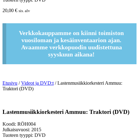
20,00
€
sis. alv
Verkkokauppamme on kiinni toimiston
vuosiloman ja kesäinventaarion ajan.
Avaamme verkkopuodin uudistettuna
syyskuun aikana!
Etusivu
/
Videot ja DVD:t
/ Lastenmusiikkiorkesteri Ammuu:
Traktori (DVD)
Lastenmusiikkiorkesteri Ammuu: Traktori (DVD)
Koodi: RÖH004
Julkaisuvuosi: 2015
Tuoteen tyyppi: DVD