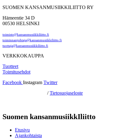
SUOMEN KANSANMUSIIKKILIITTO RY
Hämeentie 34 D
00530 HELSINKI
toimisto@kansanmusiikkiliitto.fi
toiminnanjohtaja@kansanmusiikkiliitto.fi
tuottaja@kansanmusiikkiliitto.fi
VERKKOKAUPPA
Tuotteet
Toimitusehdot
Facebook
Instagram
Twitter
Hosting by Sivustamo
/
Tietosuojaseloste
Suomen kansanmusiikkIliitto
Etusivu
Ajankohtaista