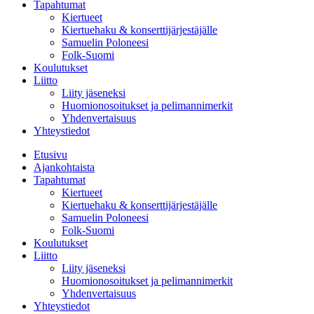
Tapahtumat
Kiertueet
Kiertuehaku & konserttijärjestäjälle
Samuelin Poloneesi
Folk-Suomi
Koulutukset
Liitto
Liity jäseneksi
Huomionosoitukset ja pelimannimerkit
Yhdenvertaisuus
Yhteystiedot
Etusivu
Ajankohtaista
Tapahtumat
Kiertueet
Kiertuehaku & konserttijärjestäjälle
Samuelin Poloneesi
Folk-Suomi
Koulutukset
Liitto
Liity jäseneksi
Huomionosoitukset ja pelimannimerkit
Yhdenvertaisuus
Yhteystiedot