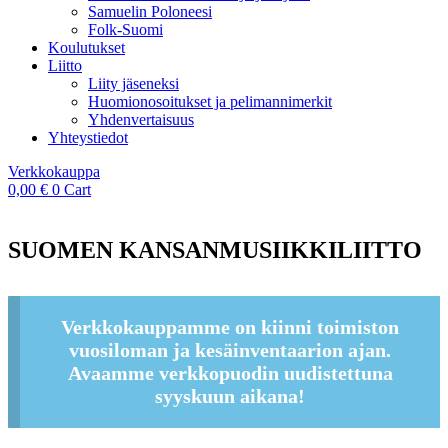
Samuelin Poloneesi
Folk-Suomi
Koulutukset
Liitto
Liity jäseneksi
Huomionosoitukset ja pelimannimerkit
Yhdenvertaisuus
Yhteystiedot
Verkkokauppa
0,00
€
0
Cart
SUOMEN KANSANMUSIIKKILIITTO
Verkkokauppamme on kiinni toimiston
vuosiloman ja kesäinventaarion ajan.
Avaamme verkkopuodin uudistettuna
syyskuun aikana!