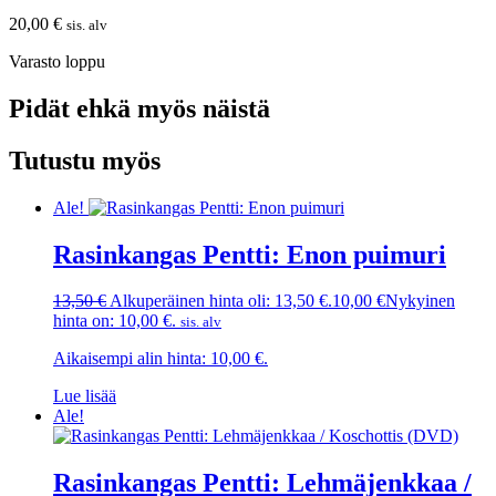
20,00
€
sis. alv
Varasto loppu
Pidät ehkä myös näistä
Tutustu myös
Ale!
Rasinkangas Pentti: Enon puimuri
13,50
€
Alkuperäinen hinta oli: 13,50 €.
10,00
€
Nykyinen
hinta on: 10,00 €.
sis. alv
Aikaisempi alin hinta:
10,00
€
.
Lue lisää
Ale!
Rasinkangas Pentti: Lehmäjenkkaa /