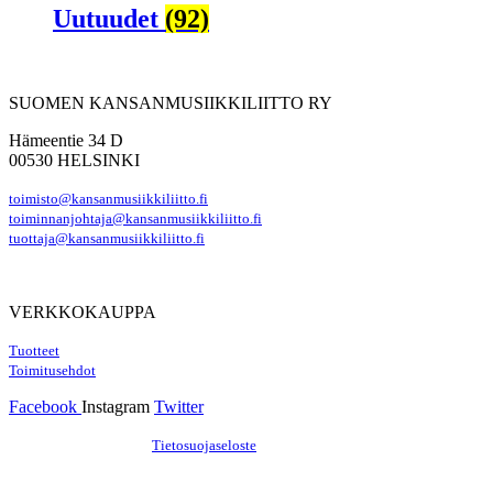
Uutuudet
(92)
SUOMEN KANSANMUSIIKKILIITTO RY
Hämeentie 34 D
00530 HELSINKI
toimisto@kansanmusiikkiliitto.fi
toiminnanjohtaja@kansanmusiikkiliitto.fi
tuottaja@kansanmusiikkiliitto.fi
VERKKOKAUPPA
Tuotteet
Toimitusehdot
Facebook
Instagram
Twitter
Hosting by Sivustamo
/
Tietosuojaseloste