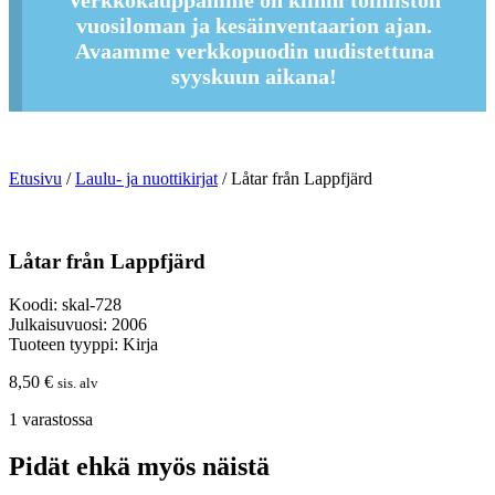
Verkkokauppamme on kiinni toimiston
vuosiloman ja kesäinventaarion ajan.
Avaamme verkkopuodin uudistettuna
syyskuun aikana!
Etusivu
/
Laulu- ja nuottikirjat
/ Låtar från Lappfjärd
Låtar från Lappfjärd
Koodi: skal-728
Julkaisuvuosi: 2006
Tuoteen tyyppi: Kirja
8,50
€
sis. alv
1 varastossa
Pidät ehkä myös näistä