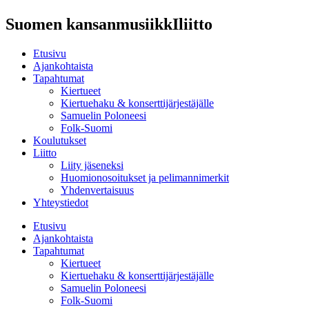
Suomen kansanmusiikkIliitto
Etusivu
Ajankohtaista
Tapahtumat
Kiertueet
Kiertuehaku & konserttijärjestäjälle
Samuelin Poloneesi
Folk-Suomi
Koulutukset
Liitto
Liity jäseneksi
Huomionosoitukset ja pelimannimerkit
Yhdenvertaisuus
Yhteystiedot
Etusivu
Ajankohtaista
Tapahtumat
Kiertueet
Kiertuehaku & konserttijärjestäjälle
Samuelin Poloneesi
Folk-Suomi