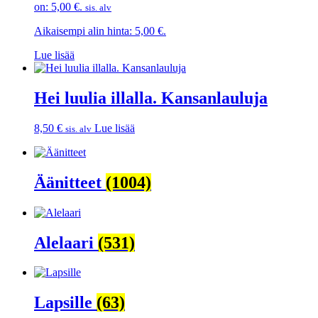
on: 5,00 €.
sis. alv
Aikaisempi alin hinta:
5,00
€
.
Lue lisää
Hei luulia illalla. Kansanlauluja
8,50
€
Lue lisää
sis. alv
Äänitteet
(1004)
Alelaari
(531)
Lapsille
(63)