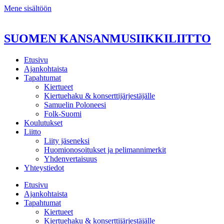
Mene sisältöön
SUOMEN KANSANMUSIIKKILIITTO
Etusivu
Ajankohtaista
Tapahtumat
Kiertueet
Kiertuehaku & konserttijärjestäjälle
Samuelin Poloneesi
Folk-Suomi
Koulutukset
Liitto
Liity jäseneksi
Huomionosoitukset ja pelimannimerkit
Yhdenvertaisuus
Yhteystiedot
Etusivu
Ajankohtaista
Tapahtumat
Kiertueet
Kiertuehaku & konserttijärjestäjälle