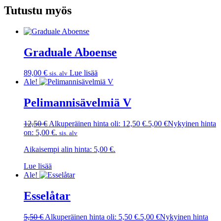
Tutustu myös
Graduale Aboense
89,00
€
Lue lisää
sis. alv
Ale!
Pelimannisävelmiä V
12,50
€
Alkuperäinen hinta oli: 12,50 €.
5,00
€
Nykyinen hinta
on: 5,00 €.
sis. alv
Aikaisempi alin hinta:
5,00
€
.
Lue lisää
Ale!
Esselåtar
5,50
€
Alkuperäinen hinta oli: 5,50 €.
5,00
€
Nykyinen hinta