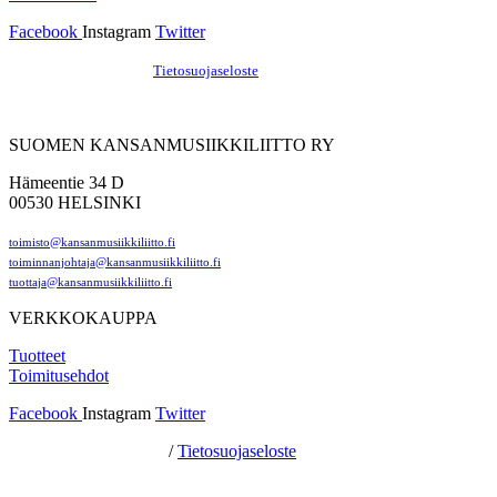
Facebook
Instagram
Twitter
Hosting by Sivustamo
/
Tietosuojaseloste
SUOMEN KANSANMUSIIKKILIITTO RY
Hämeentie 34 D
00530 HELSINKI
toimisto@kansanmusiikkiliitto.fi
toiminnanjohtaja@kansanmusiikkiliitto.fi
tuottaja@kansanmusiikkiliitto.fi
VERKKOKAUPPA
Tuotteet
Toimitusehdot
Facebook
Instagram
Twitter
Hosting by Sivustamo
/
Tietosuojaseloste