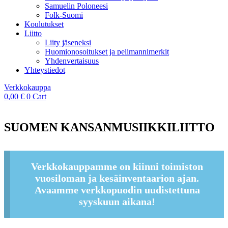
Samuelin Poloneesi
Folk-Suomi
Koulutukset
Liitto
Liity jäseneksi
Huomionosoitukset ja pelimannimerkit
Yhdenvertaisuus
Yhteystiedot
Verkkokauppa
0,00
€
0
Cart
SUOMEN KANSANMUSIIKKILIITTO
Verkkokauppamme on kiinni toimiston
vuosiloman ja kesäinventaarion ajan.
Avaamme verkkopuodin uudistettuna
syyskuun aikana!