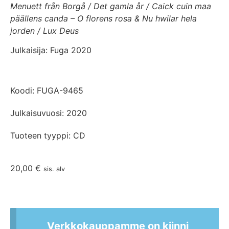
Menuett från Borgå / Det gamla år / Caick cuin maa
päällens canda – O florens rosa & Nu hwilar hela
jorden / Lux Deus
Julkaisija: Fuga 2020
Koodi: FUGA-9465
Julkaisuvuosi: 2020
Tuoteen tyyppi: CD
20,00
€
sis. alv
Verkkokauppamme on kiinni