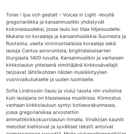
Toner i ljus och gestalt – Voices in Light -levyllä
gregorianiikka ja kansanmusiikki yhdistyvät
kokonaisuudeksi, jossa laulu luo tilaa hiljaisuudelle.
Mukana on koraaleja ja kansanmusiikkia Suomesta ja
Ruotsista, useita vironruotsalaisia koraaleja sekä
lauluja Cantus sororumista, birgittalaissisarten
liturgiasta 1400-luvulta. Kansanmusiikin ja varhaisen
kirkkolaulun yhteisenä nimittäjänä kirkkosävellajit
tarjoavat lähtökohdan näiden musiikkityylien
vuorovaikutukselle ja uuden luomiselle.
Sofia Lindroosin (laulu ja viulu) tausta niin viulistina
kuin laulajana on klassisessa musiikissa. Kiinnostus
vanhaan kirkkolauluun syntyi kotiseurakunnassa,
jossa gregorianiikaa arvostettiin
ammattikirkkokuorolaulun rinnalla. Virsikirjan kauniit
melodiat kiehtoivat ja syvälliset tekstit antoivat
olemassaoloon syvyyttä. Myös viulunsoitonopettajan