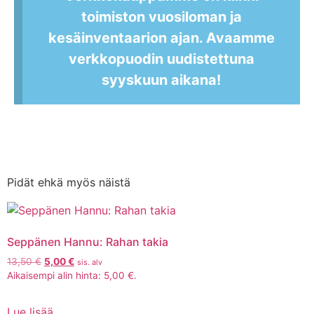
toimiston vuosiloman ja
kesäinventaarion ajan. Avaamme
verkkopuodin uudistettuna
syyskuun aikana!
Pidät ehkä myös näistä
Seppänen Hannu: Rahan takia
13,50
€
5,00
€
sis. alv
Aikaisempi alin hinta:
5,00
€
.
Lue lisää