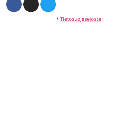
Hosting by Sivustamo
/
Tietosuojaseloste