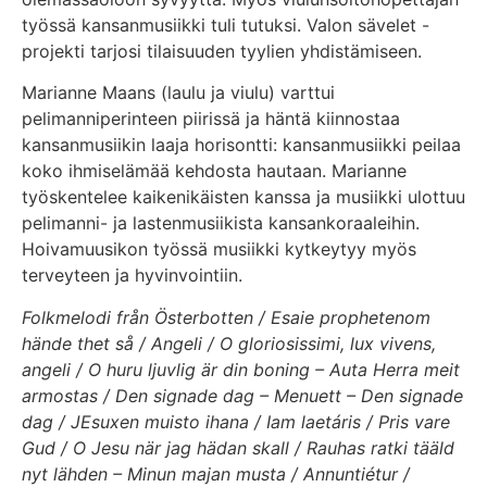
työssä kansanmusiikki tuli tutuksi. Valon sävelet -
projekti tarjosi tilaisuuden tyylien yhdistämiseen.
Marianne Maans (laulu ja viulu) varttui
pelimanniperinteen piirissä ja häntä kiinnostaa
kansanmusiikin laaja horisontti: kansanmusiikki peilaa
koko ihmiselämää kehdosta hautaan. Marianne
työskentelee kaikenikäisten kanssa ja musiikki ulottuu
pelimanni- ja lastenmusiikista kansankoraaleihin.
Hoivamuusikon työssä musiikki kytkeytyy myös
terveyteen ja hyvinvointiin.
Folkmelodi från Österbotten / Esaie prophetenom
hände thet så / Angeli / O gloriosissimi, lux vivens,
angeli / O huru ljuvlig är din boning – Auta Herra meit
armostas / Den signade dag – Menuett – Den signade
dag / JEsuxen muisto ihana / Iam laetáris / Pris vare
Gud / O Jesu när jag hädan skall / Rauhas ratki tääld
nyt lähden – Minun majan musta / Annuntiétur /