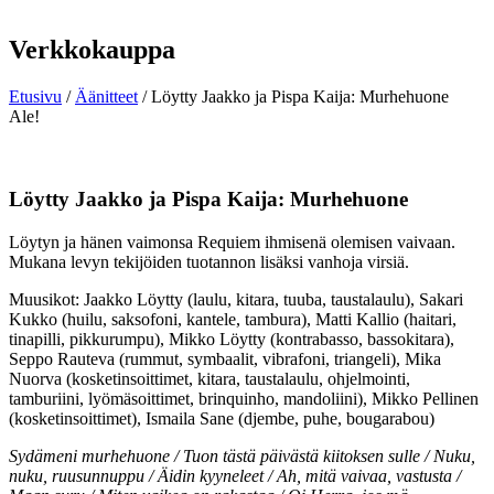
Verkkokauppa
Etusivu
/
Äänitteet
/ Löytty Jaakko ja Pispa Kaija: Murhehuone
Ale!
Löytty Jaakko ja Pispa Kaija: Murhehuone
Löytyn ja hänen vaimonsa Requiem ihmisenä olemisen vaivaan.
Mukana levyn tekijöiden tuotannon lisäksi vanhoja virsiä.
Muusikot: Jaakko Löytty (laulu, kitara, tuuba, taustalaulu), Sakari
Kukko (huilu, saksofoni, kantele, tambura), Matti Kallio (haitari,
tinapilli, pikkurumpu), Mikko Löytty (kontrabasso, bassokitara),
Seppo Rauteva (rummut, symbaalit, vibrafoni, triangeli), Mika
Nuorva (kosketinsoittimet, kitara, taustalaulu, ohjelmointi,
tamburiini, lyömäsoittimet, brinquinho, mandoliini), Mikko Pellinen
(kosketinsoittimet), Ismaila Sane (djembe, puhe, bougarabou)
Sydämeni murhehuone / Tuon tästä päivästä kiitoksen sulle / Nuku,
nuku, ruusunnuppu / Äidin kyyneleet / Ah, mitä vaivaa, vastusta /