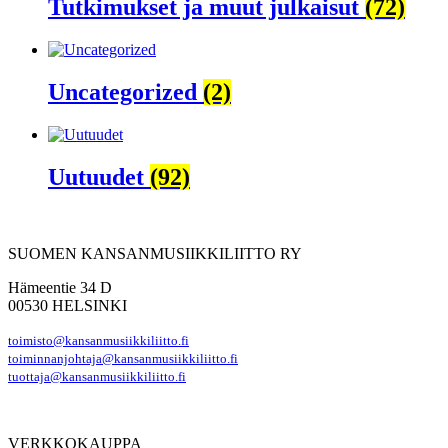
Tutkimukset ja muut julkaisut
(72)
Uncategorized
(2)
Uutuudet
(92)
SUOMEN KANSANMUSIIKKILIITTO RY
Hämeentie 34 D
00530 HELSINKI
toimisto@kansanmusiikkiliitto.fi
toiminnanjohtaja@kansanmusiikkiliitto.fi
tuottaja@kansanmusiikkiliitto.fi
VERKKOKAUPPA