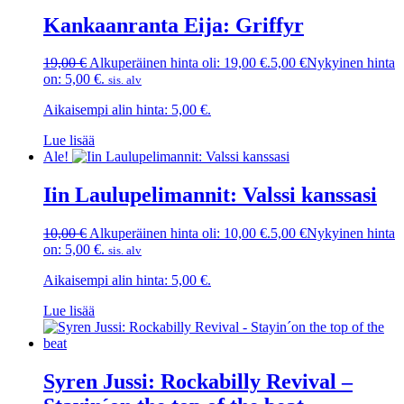
Kankaanranta Eija: Griffyr
19,00
€
Alkuperäinen hinta oli: 19,00 €.
5,00
€
Nykyinen hinta
on: 5,00 €.
sis. alv
Aikaisempi alin hinta:
5,00
€
.
Lue lisää
Ale!
Iin Laulupelimannit: Valssi kanssasi
10,00
€
Alkuperäinen hinta oli: 10,00 €.
5,00
€
Nykyinen hinta
on: 5,00 €.
sis. alv
Aikaisempi alin hinta:
5,00
€
.
Lue lisää
Syren Jussi: Rockabilly Revival –