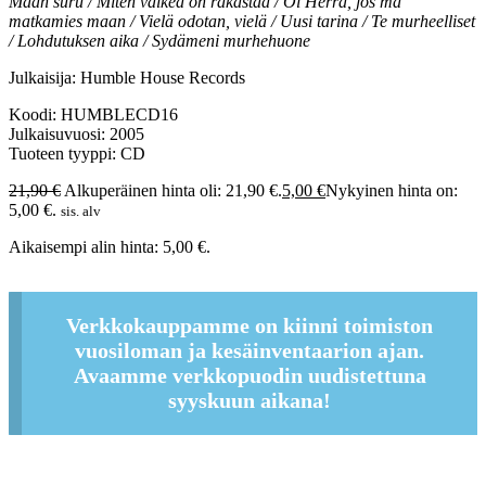
Maan suru / Miten vaikea on rakastaa / Oi Herra, jos mä
matkamies maan / Vielä odotan, vielä / Uusi tarina / Te murheelliset
/ Lohdutuksen aika / Sydämeni murhehuone
Julkaisija: Humble House Records
Koodi: HUMBLECD16
Julkaisuvuosi: 2005
Tuoteen tyyppi: CD
21,90
€
Alkuperäinen hinta oli: 21,90 €.
5,00
€
Nykyinen hinta on:
5,00 €.
sis. alv
Aikaisempi alin hinta:
5,00
€
.
Verkkokauppamme on kiinni toimiston
vuosiloman ja kesäinventaarion ajan.
Avaamme verkkopuodin uudistettuna
syyskuun aikana!