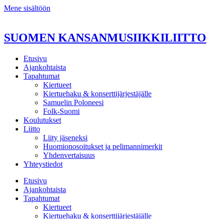
Mene sisältöön
SUOMEN KANSANMUSIIKKILIITTO
Etusivu
Ajankohtaista
Tapahtumat
Kiertueet
Kiertuehaku & konserttijärjestäjälle
Samuelin Poloneesi
Folk-Suomi
Koulutukset
Liitto
Liity jäseneksi
Huomionosoitukset ja pelimannimerkit
Yhdenvertaisuus
Yhteystiedot
Etusivu
Ajankohtaista
Tapahtumat
Kiertueet
Kiertuehaku & konserttijärjestäjälle