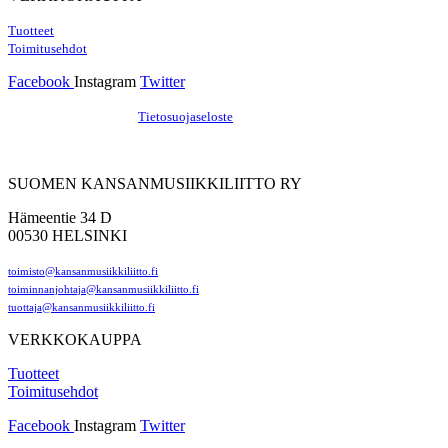
Tuotteet
Toimitusehdot
Facebook
Instagram
Twitter
Hosting by Sivustamo
/
Tietosuojaseloste
SUOMEN KANSANMUSIIKKILIITTO RY
Hämeentie 34 D
00530 HELSINKI
toimisto@kansanmusiikkiliitto.fi
toiminnanjohtaja@kansanmusiikkiliitto.fi
tuottaja@kansanmusiikkiliitto.fi
VERKKOKAUPPA
Tuotteet
Toimitusehdot
Facebook
Instagram
Twitter