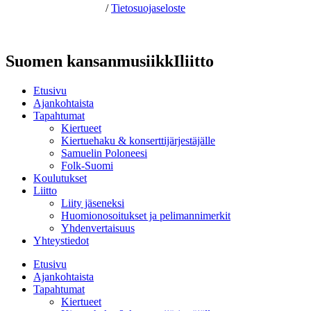
Hosting by Sivustamo
/
Tietosuojaseloste
Suomen kansanmusiikkIliitto
Etusivu
Ajankohtaista
Tapahtumat
Kiertueet
Kiertuehaku & konserttijärjestäjälle
Samuelin Poloneesi
Folk-Suomi
Koulutukset
Liitto
Liity jäseneksi
Huomionosoitukset ja pelimannimerkit
Yhdenvertaisuus
Yhteystiedot
Etusivu
Ajankohtaista
Tapahtumat
Kiertueet