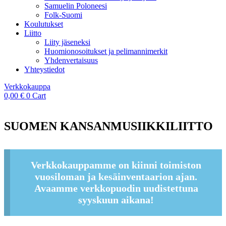
Samuelin Poloneesi
Folk-Suomi
Koulutukset
Liitto
Liity jäseneksi
Huomionosoitukset ja pelimannimerkit
Yhdenvertaisuus
Yhteystiedot
Verkkokauppa
0,00
€
0
Cart
SUOMEN KANSANMUSIIKKILIITTO
Verkkokauppamme on kiinni toimiston
vuosiloman ja kesäinventaarion ajan.
Avaamme verkkopuodin uudistettuna
syyskuun aikana!