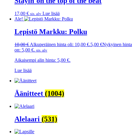
Stayin´on the top of the beat
17,00
€
Lue lisää
sis. alv
Ale!
Lepistö Markku: Polku
10,00
€
Alkuperäinen hinta oli: 10,00 €.
5,00
€
Nykyinen hinta
on: 5,00 €.
sis. alv
Aikaisempi alin hinta:
5,00
€
.
Lue lisää
Äänitteet
(1004)
Alelaari
(531)