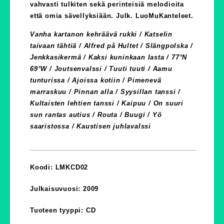
vahvasti tulkiten sekä perinteisiä melodioita
että omia sävellyksiään. Julk. LuoMuKanteleet.
Vanha kartanon kehräävä rukki / Katselin
taivaan tähtiä / Alfred på Hultet / Slängpolska /
Jenkkasikermä / Kaksi kuninkaan lasta / 77°N
69°W / Joutsenvalssi / Tuuti tuuti / Aamu
tunturissa / Ajoissa kotiin / Pimenevä
marraskuu / Pinnan alla / Syysillan tanssi /
Kultaisten lehtien tanssi / Kaipuu / On suuri
sun rantas autius / Routa / Buugi / Yö
saaristossa / Kaustisen juhlavalssi
Koodi: LMKCD02
Julkaisuvuosi: 2009
Tuoteen tyyppi: CD