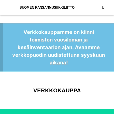
SUOMEN KANSANMUSIIKKILIITTO
Verkkokauppamme on kiinni
toimiston vuosiloman ja
kesäinventaarion ajan. Avaamme
verkkopuodin uudistettuna syyskuun
aikana!
VERKKOKAUPPA