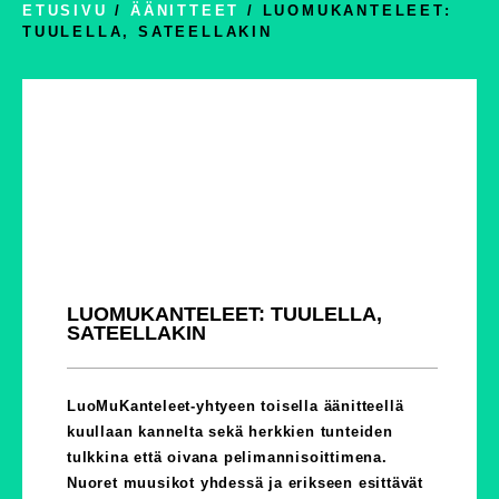
ETUSIVU
/
ÄÄNITTEET
/ LUOMUKANTELEET:
TUULELLA, SATEELLAKIN
LUOMUKANTELEET: TUULELLA,
SATEELLAKIN
LuoMuKanteleet-yhtyeen toisella äänitteellä
kuullaan kannelta sekä herkkien tunteiden
tulkkina että oivana pelimannisoittimena.
Nuoret muusikot yhdessä ja erikseen esittävät