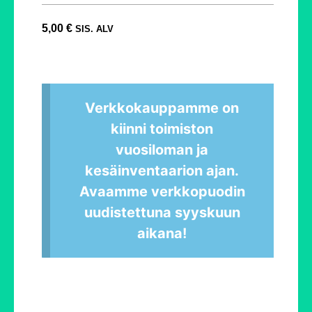
5,00
€
SIS. ALV
Verkkokauppamme on
kiinni toimiston
vuosiloman ja
kesäinventaarion ajan.
Avaamme verkkopuodin
uudistettuna syyskuun
aikana!