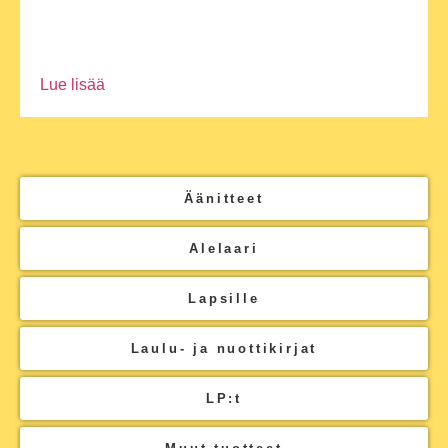
Lue lisää
Äänitteet
Alelaari
Lapsille
Laulu- ja nuottikirjat
LP:t