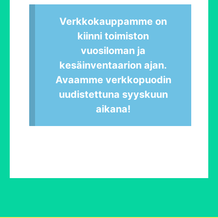
Verkkokauppamme on
kiinni toimiston
vuosiloman ja
kesäinventaarion ajan.
Avaamme verkkopuodin
uudistettuna syyskuun
aikana!