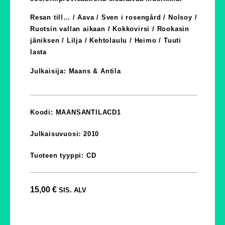
Resan till… / Aava / Sven i rosengård / Nolsoy /
Ruotsin vallan aikaan / Kokkovirsi / Rookasin
jäniksen / Lilja / Kehtolaulu / Heimo / Tuuti
lasta
Julkaisija: Maans & Antila
Koodi: MAANSANTILACD1
Julkaisuvuosi: 2010
Tuoteen tyyppi: CD
15,00
€
SIS. ALV