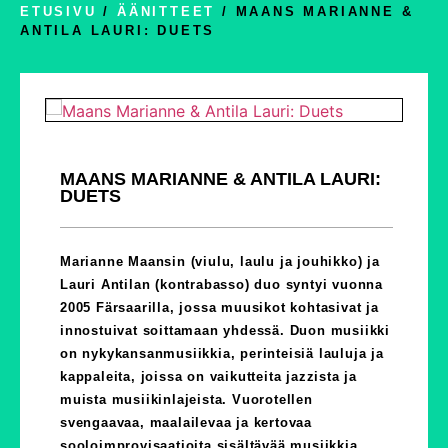
ETUSIVU
/
ÄÄNITTEET
/ MAANS MARIANNE &
ANTILA LAURI: DUETS
MAANS MARIANNE & ANTILA LAURI:
DUETS
Marianne Maansin (viulu, laulu ja jouhikko) ja
Lauri Antilan (kontrabasso) duo syntyi vuonna
2005 Färsaarilla, jossa muusikot kohtasivat ja
innostuivat soittamaan yhdessä. Duon musiikki
on nykykansanmusiikkia, perinteisiä lauluja ja
kappaleita, joissa on vaikutteita jazzista ja
muista musiikinlajeista. Vuorotellen
svengaavaa, maalailevaa ja kertovaa
sooloimprovisaatioita sisältävää musiikkia.