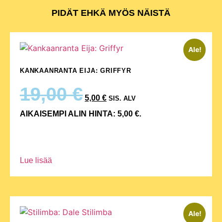
PIDÄT EHKÄ MYÖS NÄISTÄ
Ale!
KANKAANRANTA EIJA: GRIFFYR
19,00
€
5,00
€
SIS. ALV
AIKAISEMPI ALIN HINTA:
5,00
€
.
Lue lisää
Ale!