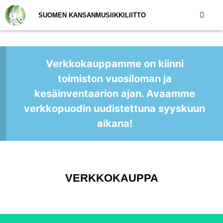
SUOMEN KANSANMUSIIKKILIITTO
Verkkokauppamme on kiinni
toimiston vuosiloman ja
kesäinventaarion ajan. Avaamme
verkkopuodin uudistettuna syyskuun
aikana!
VERKKOKAUPPA