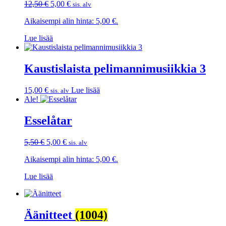
12,50
€
Alkuperäinen
5,00
€
Nykyinen
sis. alv
hinta
hinta
Aikaisempi alin hinta:
5,00
€
.
oli:
on:
12,50 €.
5,00 €.
Lue lisää
Kaustislaista pelimannimusiikkia 3
15,00
€
Lue lisää
sis. alv
Ale!
Esselåtar
5,50
€
Alkuperäinen
5,00
€
Nykyinen
sis. alv
hinta
hinta
Aikaisempi alin hinta:
5,00
€
.
oli:
on:
5,50 €.
5,00 €.
Lue lisää
Äänitteet
(1004)