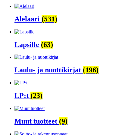
Alelaari
(531)
Lapsille
(63)
Laulu- ja nuottikirjat
(196)
LP:t
(23)
Muut tuotteet
(9)