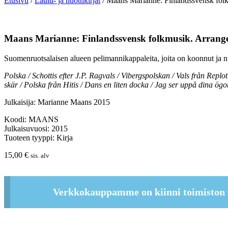
Etusivu
/
Laulu- ja nuottikirjat
/ Maans Marianne: Finlandssvensk fo
Maans Marianne: Finlandssvensk folkmusik. Arran
Suomenruotsalaisen alueen pelimannikappaleita, joita on koonnut ja
Polska / Schottis efter J.P. Ragvals / Vibergspolskan / Vals från Repl
skär / Polska från Hitis / Dans en liten docka / Jag ser uppå dina ögo
Julkaisija: Marianne Maans 2015
Koodi: MAANS
Julkaisuvuosi: 2015
Tuoteen tyyppi: Kirja
15,00
€
sis. alv
Verkkokauppamme on kiinni toimiston 