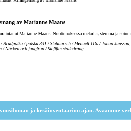
lkmusik. Arrangemang av Marianne Maans
gemang av Marianne Maans
 nuotintanut Marianne Maans. Nuotinnoksessa melodia, stemma ja soinnn
ot / Brudpolka / polska 331 / Slutmarsch / Menuett 116. / Johan Jansson
n / Näcken och jungfrun / Stafffan stalledräng
vuosiloman ja kesäinventaarion ajan. Avaamme ver