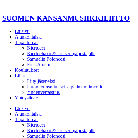
Mene
sisältöön
SUOMEN KANSANMUSIIKKILIITTO
Etusivu
Ajankohtaista
Tapahtumat
Kiertueet
Kiertuehaku & konserttijärjestäjälle
Samuelin Poloneesi
Folk-Suomi
Koulutukset
Liitto
Liity jäseneksi
Huomionosoitukset ja pelimannimerkit
Yhdenvertaisuus
Yhteystiedot
Etusivu
Ajankohtaista
Tapahtumat
Kiertueet
Kiertuehaku & konserttijärjestäjälle
Samuelin Poloneesi