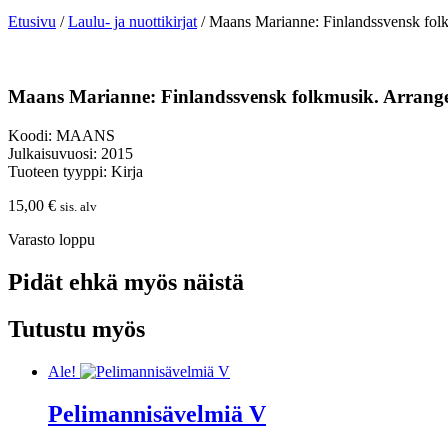
Etusivu
/
Laulu- ja nuottikirjat
/ Maans Marianne: Finlandssvensk fo
Maans Marianne: Finlandssvensk folkmusik. Arran
Koodi: MAANS
Julkaisuvuosi: 2015
Tuoteen tyyppi: Kirja
15,00
€
sis. alv
Varasto loppu
Pidät ehkä myös näistä
Tutustu myös
Ale!
Pelimannisävelmiä V