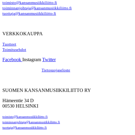
toimisto@kansanmusiikkiliitto.fi
toiminnanjohtaja@kansanmusiikkiliitto.fi
tuottaja@kansanmusiikkiliitto.fi
VERKKOKAUPPA
Tuotteet
Toimitusehdot
Facebook
Instagram
Twitter
Hosting by Sivustamo
/
Tietosuojaseloste
SUOMEN KANSANMUSIIKKILIITTO RY
Hämeentie 34 D
00530 HELSINKI
toimisto@kansanmusiikkiliitto.fi
toiminnanjohtaja@kansanmusiikkiliitto.fi
tuottaja@kansanmusiikkiliitto.fi