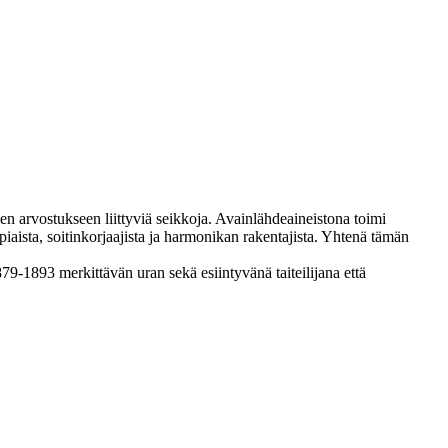
imen arvostukseen liittyviä seikkoja. Avainlähdeaineistona toimi
piaista, soitinkorjaajista ja harmonikan rakentajista. Yhtenä tämän
9-1893 merkittävän uran sekä esiintyvänä taiteilijana että