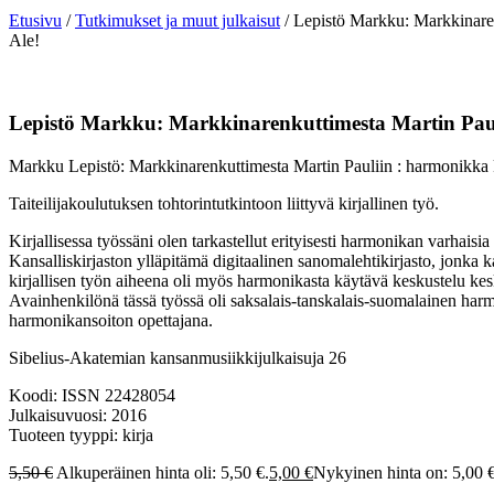
Etusivu
/
Tutkimukset ja muut julkaisut
/ Lepistö Markku: Markkinaren
Ale!
Lepistö Markku: Markkinarenkuttimesta Martin Pau
Markku Lepistö: Markkinarenkuttimesta Martin Pauliin : harmonikka
Taiteilijakoulutuksen tohtorintutkintoon liittyvä kirjallinen työ.
Kirjallisessa työssäni olen tarkastellut erityisesti harmonikan varhais
Kansalliskirjaston ylläpitämä digitaalinen sanomalehtikirjasto, jonka k
kirjallisen työn aiheena oli myös harmonikasta käytävä keskustelu kes
Avainhenkilönä tässä työssä oli saksalais-tanskalais-suomalainen harm
harmonikansoiton opettajana.
Sibelius-Akatemian kansanmusiikkijulkaisuja 26
Koodi: ISSN 22428054
Julkaisuvuosi: 2016
Tuoteen tyyppi: kirja
5,50
€
Alkuperäinen hinta oli: 5,50 €.
5,00
€
Nykyinen hinta on: 5,00 €