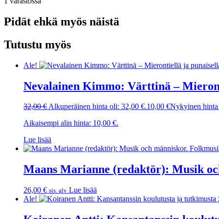
1 varastossa
Pidät ehkä myös näistä
Tutustu myös
Ale!
Nevalainen Kimmo: Värttinä – Mieronti
32,00
€
Alkuperäinen hinta oli: 32,00 €.
10,00
€
Nykyinen hinta 
Aikaisempi alin hinta:
10,00
€
.
Lue lisää
Maans Marianne (redaktör): Musik och
26,00
€
Lue lisää
sis. alv
Ale!