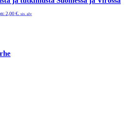
sta ja tutkimusta Suomessa ja Virossa
n: 2,00 €.
sis. alv
erhe