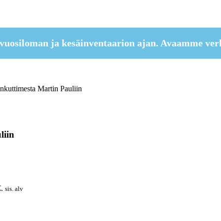
vuosiloman ja kesäinventaarion ajan. Avaamme ver
kuttimesta Martin Pauliin
liin
.
sis. alv