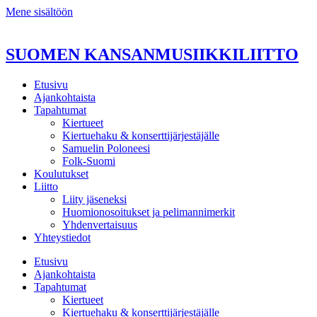
Mene sisältöön
SUOMEN KANSANMUSIIKKILIITTO
Etusivu
Ajankohtaista
Tapahtumat
Kiertueet
Kiertuehaku & konserttijärjestäjälle
Samuelin Poloneesi
Folk-Suomi
Koulutukset
Liitto
Liity jäseneksi
Huomionosoitukset ja pelimannimerkit
Yhdenvertaisuus
Yhteystiedot
Etusivu
Ajankohtaista
Tapahtumat
Kiertueet
Kiertuehaku & konserttijärjestäjälle