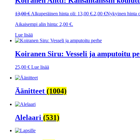
Koiranen Antti: Kansantanssin koulutu
13,00
€
Alkuperäinen hinta oli: 13,00 €.
2,00
€
Nykyinen hinta o
Aikaisempi alin hinta:
2,00
€
.
Lue lisää
Koiranen Siru: Vesseli ja amputoitu p
25,00
€
Lue lisää
Äänitteet
(1004)
Alelaari
(531)