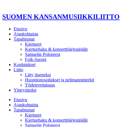
Mene
sisältöön
SUOMEN KANSANMUSIIKKILIITTO
Etusivu
Ajankohtaista
Tapahtumat
Kiertueet
Kiertuehaku & konserttijärjestäjälle
Samuelin Poloneesi
Folk-Suomi
Koulutukset
Liitto
Liity jäseneksi
Huomionosoitukset ja pelimannimerkit
Yhdenvertaisuus
Yhteystiedot
Etusivu
Ajankohtaista
Tapahtumat
Kiertueet
Kiertuehaku & konserttijärjestäjälle
Samuelin Poloneesi