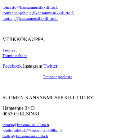
toimisto@kansanmusiikkiliitto.fi
toiminnanjohtaja@kansanmusiikkiliitto.fi
tuottaja@kansanmusiikkiliitto.fi
VERKKOKAUPPA
Tuotteet
Toimitusehdot
Facebook
Instagram
Twitter
Hosting by Sivustamo
/
Tietosuojaseloste
SUOMEN KANSANMUSIIKKILIITTO RY
Hämeentie 34 D
00530 HELSINKI
toimisto@kansanmusiikkiliitto.fi
toiminnanjohtaja@kansanmusiikkiliitto.fi
tuottaja@kansanmusiikkiliitto.fi