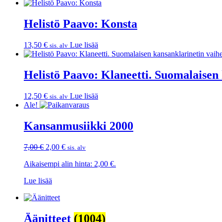
Helistö Paavo: Konsta
13,50
€
Lue lisää
sis. alv
Helistö Paavo: Klaneetti. Suomalaisen 
12,50
€
Lue lisää
sis. alv
Ale!
Kansanmusiikki 2000
Alkuperäinen
Nykyinen
7,00
€
2,00
€
sis. alv
hinta
hinta
Aikaisempi alin hinta:
2,00
€
.
oli:
on:
7,00 €.
2,00 €.
Lue lisää
Äänitteet
(1004)