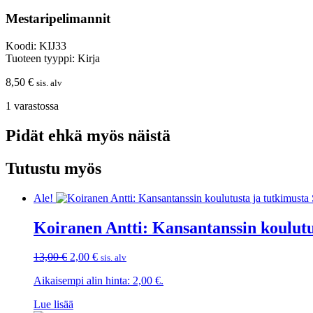
Mestaripelimannit
Koodi: KIJ33
Tuoteen tyyppi: Kirja
8,50
€
sis. alv
1 varastossa
Pidät ehkä myös näistä
Tutustu myös
Ale!
Koiranen Antti: Kansantanssin koulutu
Alkuperäinen
Nykyinen
13,00
€
2,00
€
sis. alv
hinta
hinta
Aikaisempi alin hinta:
2,00
€
.
oli:
on:
13,00 €.
2,00 €.
Lue lisää