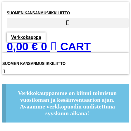
Mene
sisältöön
SUOMEN KANSANMUSIIKKILIITTO
Verkkokauppa
0,00
€
0
CART
SUOMEN KANSANMUSIIKKILIITTO
Verkkokauppamme on kiinni toimiston
vuosiloman ja kesäinventaarion ajan.
Avaamme verkkopuodin uudistettuna
syyskuun aikana!