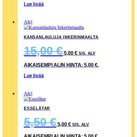
Lue lisää
Ale!
KANSANLAULUJA INKERINMAALTA
ALKUPERÄINEN
NYKYINEN
15,00
€
HINTA
HINTA
5,00
€
SIS. ALV
OLI:
ON:
15,00 €.
5,00 €.
AIKAISEMPI ALIN HINTA:
5,00
€
.
Lue lisää
Ale!
ESSELÅTAR
ALKUPERÄINEN
NYKYINEN
5,50
€
HINTA
HINTA
5,00
€
SIS. ALV
OLI:
ON:
5,50 €.
5,00 €.
AIKAISEMPI ALIN HINTA:
5,00
€
.