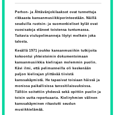
Perhon- ja Ähtävänjokilaaksot ovat tunnettuja
rikkaasta kansanmusiikkiperinteestään. Näillä
seuduilla ruotsin- ja suomenkieliset kylät ovat
vuosisatoja eläneet toistensa tuntumassa.
Taitavia viulupelimanneja löytyi melkein joka
talosta.
Kesällä 1971 joukko kansanmusiikin tutkijoita
kokoontui yhteistoimin dokumentoimaan
kansanmusiikkia kielirajan molemmin puolin.
Kävi ilmi, että pelimanneilla oli keskenään
paljon kielirajan ylittävää tiivistä
kanssakäymistä. He tapasivat toisiaan häissä ja
monissa paikallisissa tanssitilaisuuksissa.
Tällöin soitettiin yhdessä sekä opittiin puolin ja
toisin uutta repertuaaria. Kieliryhmien välinen
kanssakäyminen rikastutti seudun
musiikkielämää.