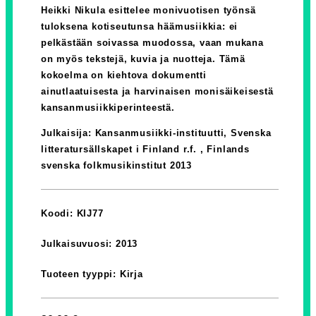
Heikki Nikula esittelee monivuotisen työnsä
tuloksena kotiseutunsa häämusiikkia: ei
pelkästään soivassa muodossa, vaan mukana
on myös tekstejä, kuvia ja nuotteja. Tämä
kokoelma on kiehtova dokumentti
ainutlaatuisesta ja harvinaisen monisäikeisestä
kansanmusiikkiperinteestä.
Julkaisija: Kansanmusiikki-instituutti, Svenska
litteratursällskapet i Finland r.f. , Finlands
svenska folkmusikinstitut 2013
Koodi: KIJ77
Julkaisuvuosi: 2013
Tuoteen tyyppi: Kirja