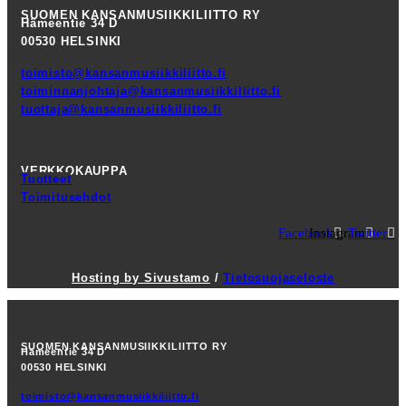
SUOMEN KANSANMUSIIKKILIITTO RY
Hämeentie 34 D
00530 HELSINKI
toimisto@kansanmusiikkiliitto.fi
toiminnanjohtaja@kansanmusiikkiliitto.fi
tuottaja@kansanmusiikkiliitto.fi
VERKKOKAUPPA
Tuotteet
Toimitusehdot
Facebook
Instagram
Twitter
Hosting by Sivustamo
/
Tietosuojaseloste
SUOMEN KANSANMUSIIKKILIITTO RY
Hämeentie 34 D
00530 HELSINKI
toimisto@kansanmusiikkiliitto.fi