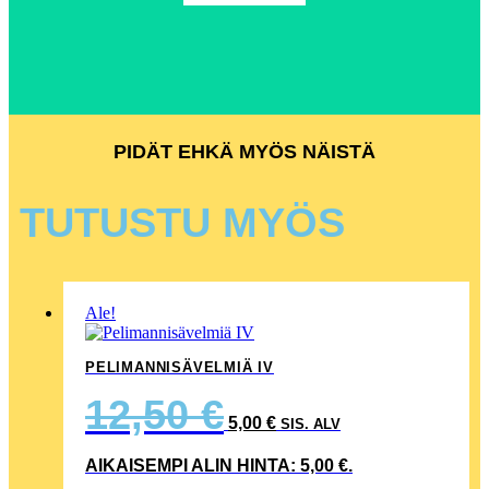
PIDÄT EHKÄ MYÖS NÄISTÄ
TUTUSTU MYÖS
Ale!
PELIMANNISÄVELMIÄ IV
ALKUPERÄINEN
NYKYINEN
12,50
€
HINTA
HINTA
5,00
€
SIS. ALV
OLI:
ON:
12,50 €.
5,00 €.
AIKAISEMPI ALIN HINTA:
5,00
€
.