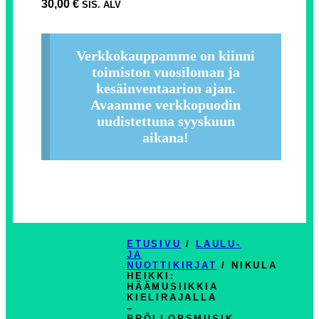
30,00
€
SIS. ALV
Verkkokauppamme on kiinni
toimiston vuosiloman ja
kesäinventaarion ajan.
Avaamme verkkopuodin
uudistettuna syyskuun
aikana!
ETUSIVU
/
LAULU-
JA
NUOTTIKIRJAT
/ NIKULA
HEIKKI:
HÄÄMUSIIKKIA
KIELIRAJALLA
–
BRÖLLOPSMUSIK