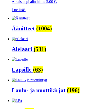
Aikaisempi alin hinta:
5,00
€
.
oli:
on:
19,00 €.
5,00 €.
Lue lisää
Äänitteet
(1004)
Alelaari
(531)
Lapsille
(63)
Laulu- ja nuottikirjat
(196)