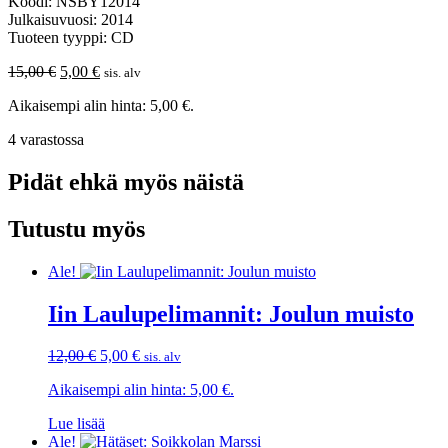
Koodi: NSBY12014
Julkaisuvuosi: 2014
Tuoteen tyyppi: CD
Alkuperäinen
Nykyinen
15,00
€
5,00
€
sis. alv
hinta
hinta
Aikaisempi alin hinta:
5,00
€
.
oli:
on:
15,00 €.
5,00 €.
4 varastossa
Pidät ehkä myös näistä
Tutustu myös
Ale!
Iin Laulupelimannit: Joulun muisto
Alkuperäinen
Nykyinen
12,00
€
5,00
€
sis. alv
hinta
hinta
Aikaisempi alin hinta:
5,00
€
.
oli:
on:
12,00 €.
5,00 €.
Lue lisää
Ale!