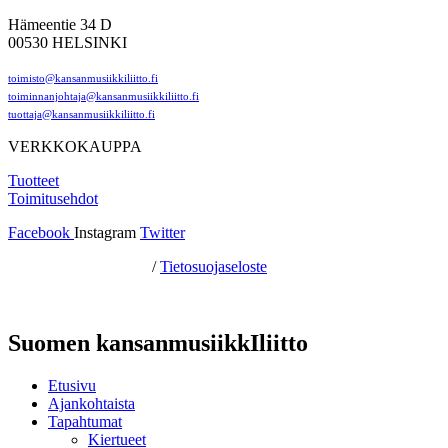
Hämeentie 34 D
00530 HELSINKI
toimisto@kansanmusiikkiliitto.fi
toiminnanjohtaja@kansanmusiikkiliitto.fi
tuottaja@kansanmusiikkiliitto.fi
VERKKOKAUPPA
Tuotteet
Toimitusehdot
Facebook
Instagram
Twitter
Hosting by Sivustamo
/
Tietosuojaseloste
Suomen kansanmusiikkIliitto
Etusivu
Ajankohtaista
Tapahtumat
Kiertueet