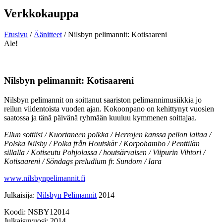
Verkkokauppa
Etusivu
/
Äänitteet
/ Nilsbyn pelimannit: Kotisaareni
Ale!
Nilsbyn pelimannit: Kotisaareni
Nilsbyn pelimannit on soittanut saariston pelimannimusiikkia jo
reilun viidentoista vuoden ajan. Kokoonpano on kehittynyt vuosien
saatossa ja tänä päivänä ryhmään kuuluu kymmenen soittajaa.
Ellun sottiisi / Kuortaneen polkka / Herrojen kanssa pellon laitaa /
Polska Nilsby / Polka från Houtskär / Korpohambo / Penttilän
sillalla / Kotiseutu Pohjolassa / houtsärvalsen / Viipurin Vihtori /
Kotisaareni / Söndags preludium fr. Sundom / Iara
www.nilsbynpelimannit.fi
Julkaisija:
Nilsbyn Pelimannit
2014
Koodi: NSBY12014
Julkaisuvuosi: 2014