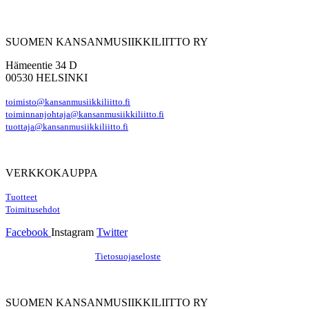
SUOMEN KANSANMUSIIKKILIITTO RY
Hämeentie 34 D
00530 HELSINKI
toimisto@kansanmusiikkiliitto.fi
toiminnanjohtaja@kansanmusiikkiliitto.fi
tuottaja@kansanmusiikkiliitto.fi
VERKKOKAUPPA
Tuotteet
Toimitusehdot
Facebook
Instagram
Twitter
Hosting by Sivustamo
/
Tietosuojaseloste
SUOMEN KANSANMUSIIKKILIITTO RY