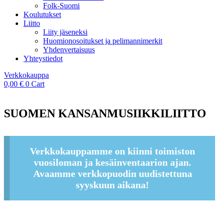
Folk-Suomi
Koulutukset
Liitto
Liity jäseneksi
Huomionosoitukset ja pelimannimerkit
Yhdenvertaisuus
Yhteystiedot
Verkkokauppa
0,00
€
0
Cart
SUOMEN KANSANMUSIIKKILIITTO
Verkkokauppamme on kiinni toimiston
vuosiloman ja kesäinventaarion ajan.
Avaamme verkkopuodin uudistettuna
syyskuun aikana!