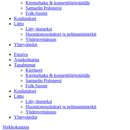
Kiertuehaku & konserttijärjestäjälle
Samuelin Poloneesi
Folk-Suomi
Koulutukset
Liitto
Liity jäseneksi
Huomionosoitukset ja pelimannimerkit
Yhdenvertaisuus
Yhteystiedot
Etusivu
Ajankohtaista
Tapahtumat
Kiertueet
Kiertuehaku & konserttijärjestäjälle
Samuelin Poloneesi
Folk-Suomi
Koulutukset
Liitto
Liity jäseneksi
Huomionosoitukset ja pelimannimerkit
Yhdenvertaisuus
Yhteystiedot
Verkkokauppa