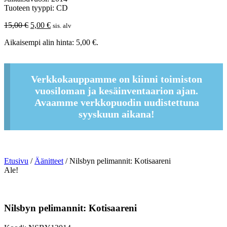
Tuoteen tyyppi: CD
Alkuperäinen
Nykyinen
15,00
€
5,00
€
sis. alv
hinta
hinta
Aikaisempi alin hinta:
5,00
€
.
oli:
on:
15,00 €.
5,00 €.
Verkkokauppamme on kiinni toimiston
vuosiloman ja kesäinventaarion ajan.
Avaamme verkkopuodin uudistettuna
syyskuun aikana!
Etusivu
/
Äänitteet
/ Nilsbyn pelimannit: Kotisaareni
Ale!
Nilsbyn pelimannit: Kotisaareni