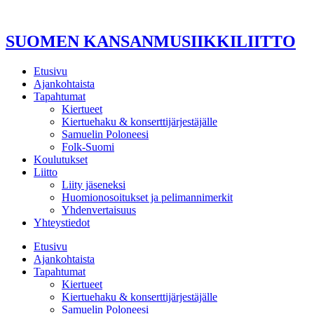
Mene
sisältöön
SUOMEN KANSANMUSIIKKILIITTO
Etusivu
Ajankohtaista
Tapahtumat
Kiertueet
Kiertuehaku & konserttijärjestäjälle
Samuelin Poloneesi
Folk-Suomi
Koulutukset
Liitto
Liity jäseneksi
Huomionosoitukset ja pelimannimerkit
Yhdenvertaisuus
Yhteystiedot
Etusivu
Ajankohtaista
Tapahtumat
Kiertueet
Kiertuehaku & konserttijärjestäjälle
Samuelin Poloneesi