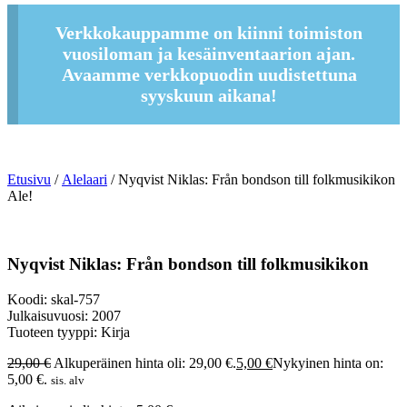
Verkkokauppamme on kiinni toimiston
vuosiloman ja kesäinventaarion ajan.
Avaamme verkkopuodin uudistettuna
syyskuun aikana!
Etusivu
/
Alelaari
/ Nyqvist Niklas: Från bondson till folkmusikikon
Ale!
Nyqvist Niklas: Från bondson till folkmusikikon
Koodi: skal-757
Julkaisuvuosi: 2007
Tuoteen tyyppi: Kirja
29,00
€
Alkuperäinen hinta oli: 29,00 €.
5,00
€
Nykyinen hinta on:
5,00 €.
sis. alv