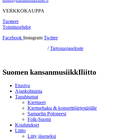
tuottaja@kansanmusiikkiliitto.fi
VERKKOKAUPPA
Tuotteet
Toimitusehdot
Facebook
Instagram
Twitter
Hosting by Sivustamo
/
Tietosuojaseloste
Suomen kansanmusiikkIliitto
Etusivu
Ajankohtaista
Tapahtumat
Kiertueet
Kiertuehaku & konserttijärjestäjälle
Samuelin Poloneesi
Folk-Suomi
Koulutukset
Liitto
Liity jäseneksi