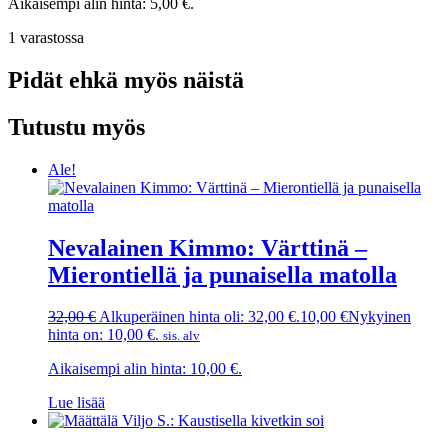
Aikaisempi alin hinta:
5,00
€
.
1 varastossa
Pidät ehkä myös näistä
Tutustu myös
Ale!
Nevalainen Kimmo: Värttinä –
Mierontiellä ja punaisella matolla
32,00
€
Alkuperäinen hinta oli: 32,00 €.
10,00
€
Nykyinen
hinta on: 10,00 €.
sis. alv
Aikaisempi alin hinta:
10,00
€
.
Lue lisää