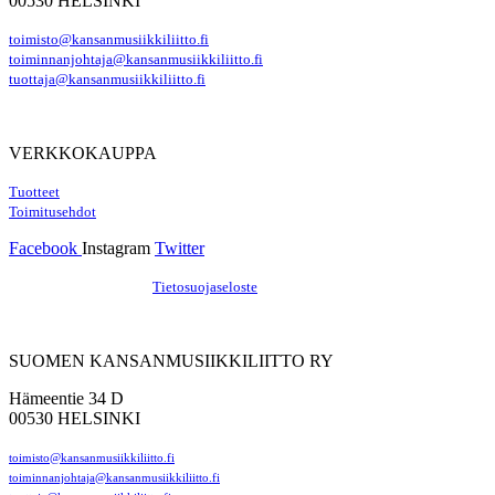
00530 HELSINKI
toimisto@kansanmusiikkiliitto.fi
toiminnanjohtaja@kansanmusiikkiliitto.fi
tuottaja@kansanmusiikkiliitto.fi
VERKKOKAUPPA
Tuotteet
Toimitusehdot
Facebook
Instagram
Twitter
Hosting by Sivustamo
/
Tietosuojaseloste
SUOMEN KANSANMUSIIKKILIITTO RY
Hämeentie 34 D
00530 HELSINKI
toimisto@kansanmusiikkiliitto.fi
toiminnanjohtaja@kansanmusiikkiliitto.fi