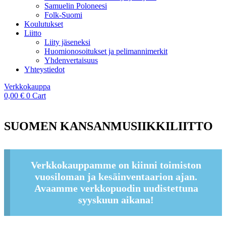
Samuelin Poloneesi
Folk-Suomi
Koulutukset
Liitto
Liity jäseneksi
Huomionosoitukset ja pelimannimerkit
Yhdenvertaisuus
Yhteystiedot
Verkkokauppa
0,00
€
0
Cart
SUOMEN KANSANMUSIIKKILIITTO
Verkkokauppamme on kiinni toimiston
vuosiloman ja kesäinventaarion ajan.
Avaamme verkkopuodin uudistettuna
syyskuun aikana!