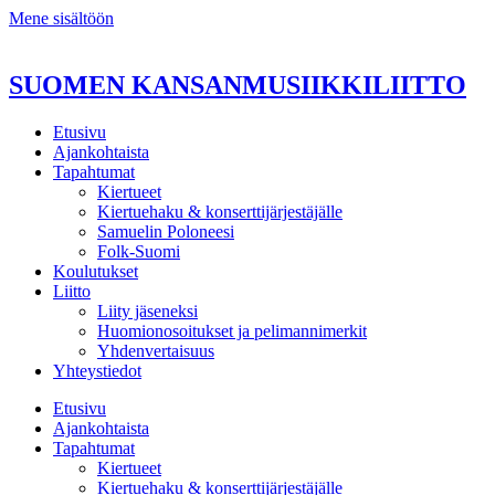
Mene sisältöön
SUOMEN KANSANMUSIIKKILIITTO
Etusivu
Ajankohtaista
Tapahtumat
Kiertueet
Kiertuehaku & konserttijärjestäjälle
Samuelin Poloneesi
Folk-Suomi
Koulutukset
Liitto
Liity jäseneksi
Huomionosoitukset ja pelimannimerkit
Yhdenvertaisuus
Yhteystiedot
Etusivu
Ajankohtaista
Tapahtumat
Kiertueet
Kiertuehaku & konserttijärjestäjälle