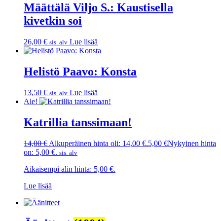
Määttälä Viljo S.: Kaustisella
kivetkin soi
26,00
€
Lue lisää
sis. alv
Helistö Paavo: Konsta
13,50
€
Lue lisää
sis. alv
Ale!
Katrillia tanssimaan!
14,00
€
Alkuperäinen hinta oli: 14,00 €.
5,00
€
Nykyinen hinta
on: 5,00 €.
sis. alv
Aikaisempi alin hinta:
5,00
€
.
Lue lisää