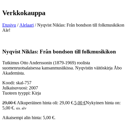
Verkkokauppa
Etusivu
/
Alelaari
/ Nyqvist Niklas: Från bondson till folkmusikikon
Ale!
Nyqvist Niklas: Från bondson till folkmusikikon
Tutkimus Otto Anderssonin (1879-1969) roolista
suomenruotsalaisessa kansanmusiikissa. Nyqvistin väitöskirja Åbo
Akademista.
Koodi: skal-757
Julkaisuvuosi: 2007
Tuoteen tyyppi: Kirja
29,00
€
Alkuperäinen hinta oli: 29,00 €.
5,00
€
Nykyinen hinta on:
5,00 €.
sis. alv
Aikaisempi alin hinta:
5,00
€
.