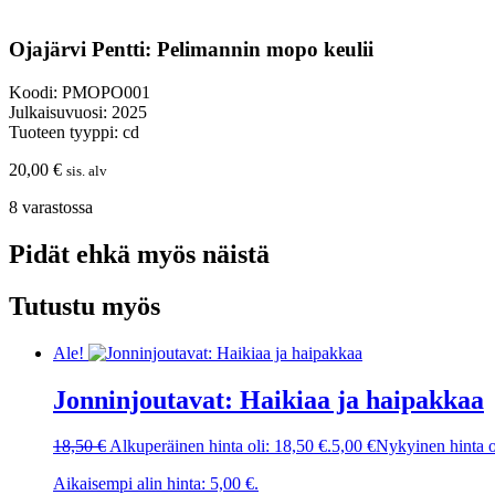
Ojajärvi Pentti: Pelimannin mopo keulii
Koodi: PMOPO001
Julkaisuvuosi: 2025
Tuoteen tyyppi: cd
20,00
€
sis. alv
8 varastossa
Pidät ehkä myös näistä
Tutustu myös
Ale!
Jonninjoutavat: Haikiaa ja haipakkaa
18,50
€
Alkuperäinen hinta oli: 18,50 €.
5,00
€
Nykyinen hinta o
Aikaisempi alin hinta:
5,00
€
.