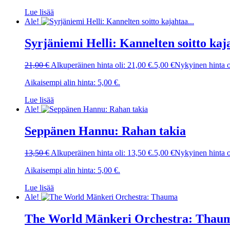
Lue lisää
Ale!
Syrjäniemi Helli: Kannelten soitto ka
21,00
€
Alkuperäinen hinta oli: 21,00 €.
5,00
€
Nykyinen hinta o
Aikaisempi alin hinta:
5,00
€
.
Lue lisää
Ale!
Seppänen Hannu: Rahan takia
13,50
€
Alkuperäinen hinta oli: 13,50 €.
5,00
€
Nykyinen hinta o
Aikaisempi alin hinta:
5,00
€
.
Lue lisää
Ale!
The World Mänkeri Orchestra: Thau