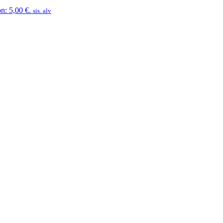
n: 5,00 €.
sis. alv