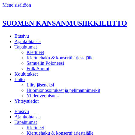
Mene sisältöön
SUOMEN KANSANMUSIIKKILIITTO
Etusivu
Ajankohtaista
Tapahtumat
Kiertueet
Kiertuehaku & konserttijärjestäjälle
Samuelin Poloneesi
Folk-Suomi
Koulutukset
Liitto
Liity jäseneksi
Huomionosoitukset ja pelimannimerkit
Yhdenvertaisuus
Yhteystiedot
Etusivu
Ajankohtaista
Tapahtumat
Kiertueet
Kiertuehaku & konserttijärjestäjälle