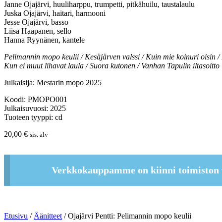
Janne Ojajärvi, huuliharppu, trumpetti, pitkähuilu, taustalaulu
Juska Ojajärvi, haitari, harmooni
Jesse Ojajärvi, basso
Liisa Haapanen, sello
Hanna Ryynänen, kantele
Pelimannin mopo keulii / Kesäjärven valssi / Kuin mie koinuri oisin / K
Kun ei muut lihavat laula / Suora kutonen / Vanhan Tapulin iltasoitto
Julkaisija: Mestarin mopo 2025
Koodi: PMOPO001
Julkaisuvuosi: 2025
Tuoteen tyyppi: cd
20,00
€
sis. alv
Verkkokauppamme on kiinni toimiston 
Etusivu
/
Äänitteet
/ Ojajärvi Pentti: Pelimannin mopo keulii