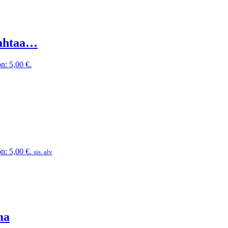
jahtaa…
n: 5,00 €.
n: 5,00 €.
sis. alv
ma