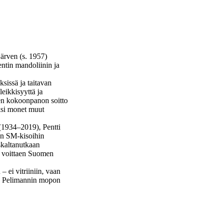
järven (s. 1957)
entin mandoliinin ja
sissä ja taitavan
eikkisyyttä ja
sen kokoonpanon soitto
äksi monet muut
(1934–2019), Pentti
ton SM-kisoihin
skaltanutkaan
an voittaen Suomen
 ei vitriiniin, vaan
le. Pelimannin mopon