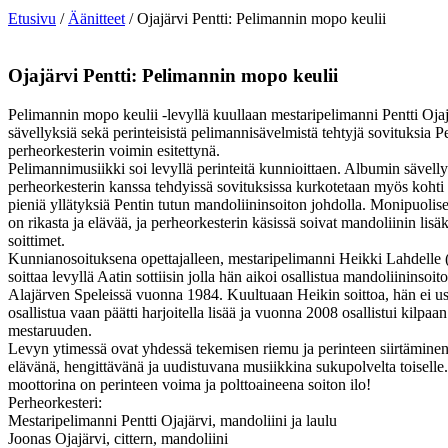
Etusivu
/
Äänitteet
/ Ojajärvi Pentti: Pelimannin mopo keulii
Ojajärvi Pentti: Pelimannin mopo keulii
Pelimannin mopo keulii -levyllä kuullaan mestaripelimanni Pentti Oja
sävellyksiä sekä perinteisistä pelimannisävelmistä tehtyjä sovituksia P
perheorkesterin voimin esitettynä.
Pelimannimusiikki soi levyllä perinteitä kunnioittaen. Albumin sävellyk
perheorkesterin kanssa tehdyissä sovituksissa kurkotetaan myös kohti l
pieniä yllätyksiä Pentin tutun mandoliininsoiton johdolla. Monipuoli
on rikasta ja elävää, ja perheorkesterin käsissä soivat mandoliinin lis
soittimet.
Kunnianosoituksena opettajalleen, mestaripelimanni Heikki Lahdelle 
soittaa levyllä Aatin sottiisin jolla hän aikoi osallistua mandoliininsoi
Alajärven Speleissä vuonna 1984. Kuultuaan Heikin soittoa, hän ei u
osallistua vaan päätti harjoitella lisää ja vuonna 2008 osallistui kilpa
mestaruuden.
Levyn ytimessä ovat yhdessä tekemisen riemu ja perinteen siirtäminen –
elävänä, hengittävänä ja uudistuvana musiikkina sukupolvelta toisel
moottorina on perinteen voima ja polttoaineena soiton ilo!
Perheorkesteri:
Mestaripelimanni Pentti Ojajärvi, mandoliini ja laulu
Joonas Ojajärvi, cittern, mandoliini