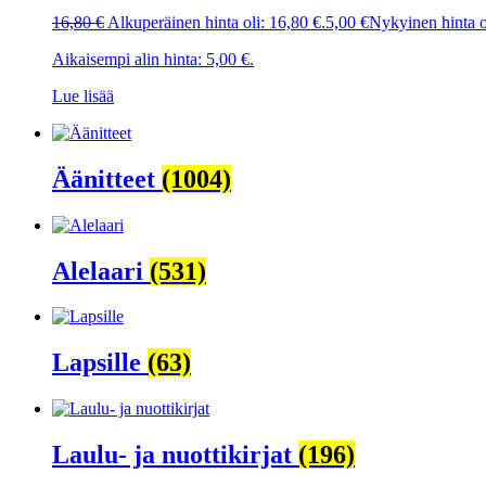
16,80
€
Alkuperäinen hinta oli: 16,80 €.
5,00
€
Nykyinen hinta o
Aikaisempi alin hinta:
5,00
€
.
Lue lisää
Äänitteet
(1004)
Alelaari
(531)
Lapsille
(63)
Laulu- ja nuottikirjat
(196)