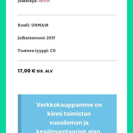
Julkaisija:
Orffit
Koodi: UHMA18
Julkaisuvuosi: 2017
Tuoteen tyyppi: CD
17,00
€
SIS. ALV
Verkkokauppamme on
kiinni toimiston
vuosiloman ja
kesäinventaarion ajan.