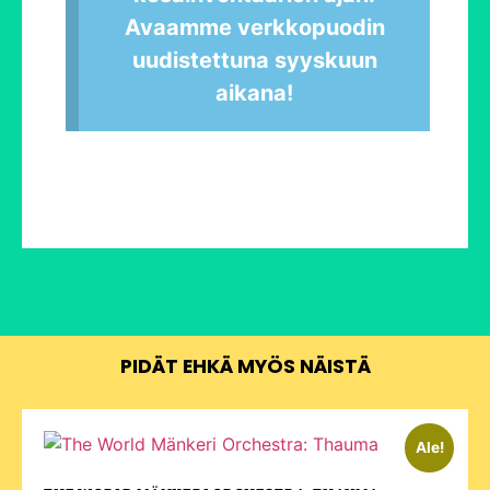
Avaamme verkkopuodin
uudistettuna syyskuun
aikana!
PIDÄT EHKÄ MYÖS NÄISTÄ
Ale!