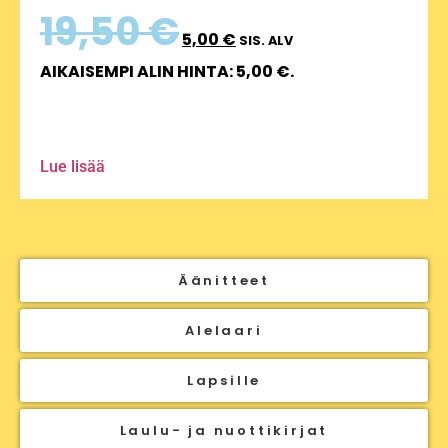
19,50
€
5,00
€
SIS. ALV
AIKAISEMPI ALIN HINTA:
5,00
€
.
Lue lisää
Äänitteet
Alelaari
Lapsille
Laulu- ja nuottikirjat