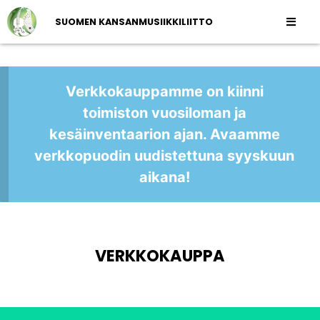
SUOMEN KANSANMUSIIKKILIITTO
Verkkokauppamme on kiinni
toimiston vuosiloman ja
kesäinventaarion ajan. Avaamme
verkkopuodin uudistettuna syyskuun
aikana!
VERKKOKAUPPA