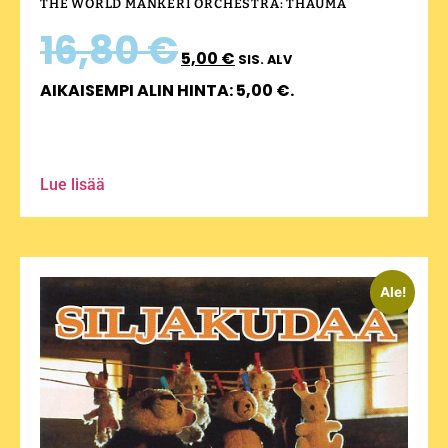
THE WORLD MÄNKERI ORCHESTRA: THAUMA
16,80
€
5,00
€
SIS. ALV
AIKAISEMPI ALIN HINTA:
5,00
€
.
Lue lisää
Ale!