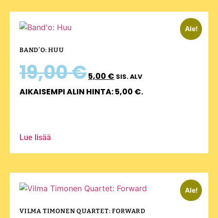
Ale!
BAND’O: HUU
19,00
€
5,00
€
SIS. ALV
AIKAISEMPI ALIN HINTA:
5,00
€
.
Lue lisää
Ale!
VILMA TIMONEN QUARTET: FORWARD