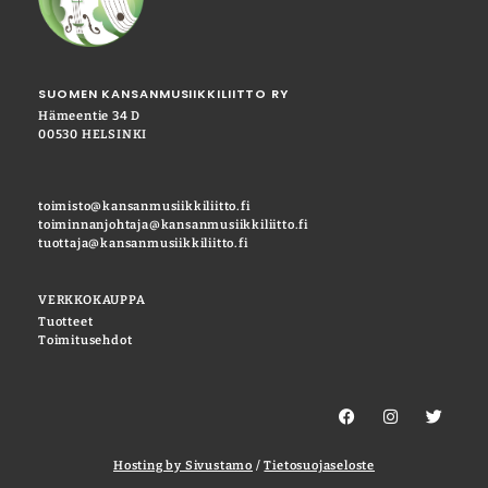
SUOMEN KANSANMUSIIKKILIITTO RY
Hämeentie 34 D
00530 HELSINKI
toimisto@kansanmusiikkiliitto.fi
toiminnanjohtaja@kansanmusiikkiliitto.fi
tuottaja@kansanmusiikkiliitto.fi
VERKKOKAUPPA
Tuotteet
Toimitusehdot
Hosting by Sivustamo
/
Tietosuojaseloste