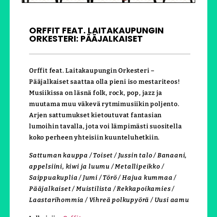
ORFFIT FEAT. LAITAKAUPUNGIN
ORKESTERI: PÄÄJALKAISET
Orffit feat. Laitakaupungin Orkesteri –
Pääjalkaiset saattaa olla pieni iso mestariteos!
Musiikissa on läsnä folk, rock, pop, jazz ja
muutama muu väkevä rytmimusiikin poljento.
Arjen sattumukset kietoutuvat fantasian
lumoihin tavalla, jota voi lämpimästi suositella
koko perheen yhteisiin kuunteluhetkiin.
Sattuman kauppa / Toiset / Jussin talo / Banaani,
appelsiini, kiwi ja luumu / Metallipeikko /
Saippuakuplia / Jumi / Törö / Hajua kummaa /
Pääjalkaiset / Muistilista / Rekkapoikamies /
Laastarihommia / Vihreä polkupyörä / Uusi aamu