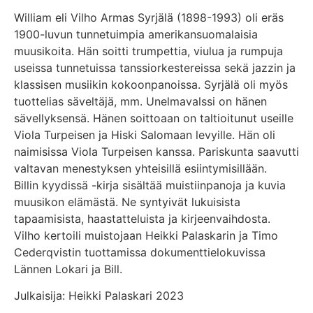
William eli Vilho Armas Syrjälä (1898-1993) oli eräs
1900-luvun tunnetuimpia amerikansuomalaisia
muusikoita. Hän soitti trumpettia, viulua ja rumpuja
useissa tunnetuissa tanssiorkestereissa sekä jazzin ja
klassisen musiikin kokoonpanoissa. Syrjälä oli myös
tuottelias säveltäjä, mm. Unelmavalssi on hänen
sävellyksensä. Hänen soittoaan on taltioitunut useille
Viola Turpeisen ja Hiski Salomaan levyille. Hän oli
naimisissa Viola Turpeisen kanssa. Pariskunta saavutti
valtavan menestyksen yhteisillä esiintymisillään.
Billin kyydissä -kirja sisältää muistiinpanoja ja kuvia
muusikon elämästä. Ne syntyivät lukuisista
tapaamisista, haastatteluista ja kirjeenvaihdosta.
Vilho kertoili muistojaan Heikki Palaskarin ja Timo
Cederqvistin tuottamissa dokumenttielokuvissa
Lännen Lokari ja Bill.
Julkaisija: Heikki Palaskari 2023