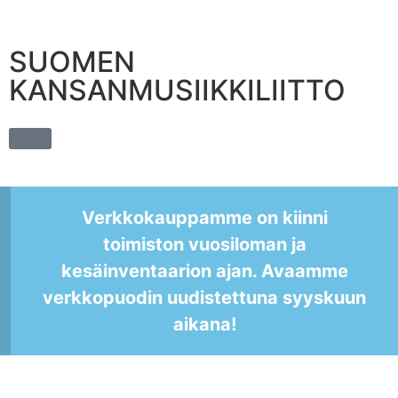
SUOMEN
KANSANMUSIIKKILIITTO
Verkkokauppamme on kiinni
toimiston vuosiloman ja
kesäinventaarion ajan. Avaamme
verkkopuodin uudistettuna syyskuun
aikana!