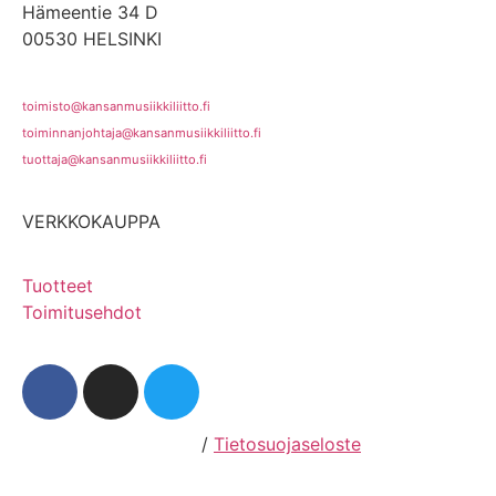
Hämeentie 34 D
00530 HELSINKI
toimisto@kansanmusiikkiliitto.fi
toiminnanjohtaja@kansanmusiikkiliitto.fi
tuottaja@kansanmusiikkiliitto.fi
VERKKOKAUPPA
Tuotteet
Toimitusehdot
Hosting by Sivustamo
/
Tietosuojaseloste