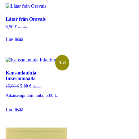
Låtar från Oravais
6,50
€
sis. alv
Lue lisää
Ale!
Kansanlauluja
Inkerinmaalta
15,00
€
5,00
€
sis. alv
Aikaisempi alin hinta:
5,00
€
.
Lue lisää