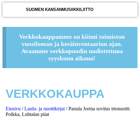
SUOMEN KANSANMUSIIKKILIITTO
Verkkokauppamme on kiinni toimiston
vuosiloman ja kesäinventaarion ajan.
Avaamme verkkopuodin uudistettuna
syyskuun aikana!
VERKKOKAUPPA
Etusivu
/
Laulu- ja nuottikirjat
/ Panula Jorma sovitus irtonuotti:
Polkka, Luhtalan piiat