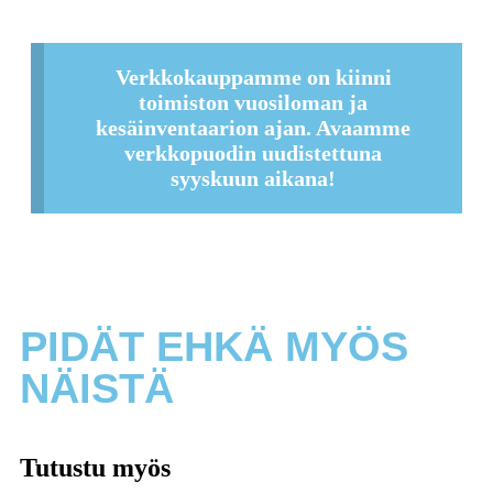
Verkkokauppamme on kiinni
toimiston vuosiloman ja
kesäinventaarion ajan. Avaamme
verkkopuodin uudistettuna
syyskuun aikana!
PIDÄT EHKÄ MYÖS
NÄISTÄ
Tutustu myös