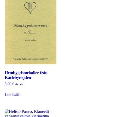
Hembygdsmelodier från
Karlebynejden
5,00
€
sis. alv
Lue lisää