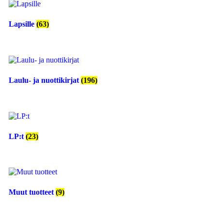
Lapsille
(63)
Laulu- ja nuottikirjat
(196)
LP:t
(23)
Muut tuotteet
(9)