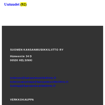
Uutuudet
(92)
SUOMEN KANSANMUSIIKKILIITTO RY
Hämeentie 34 D
00530 HELSINKI
toimisto@kansanmusiikkiliitto.fi
toiminnanjohtaja@kansanmusiikkiliitto.fi
tuottaja@kansanmusiikkiliitto.fi
VERKKOKAUPPA