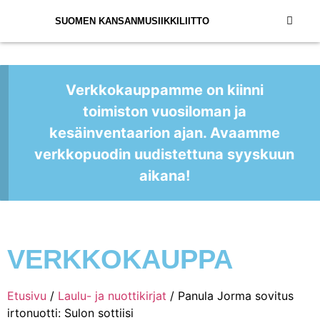
SUOMEN KANSANMUSIIKKILIITTO
Verkkokauppamme on kiinni
toimiston vuosiloman ja
kesäinventaarion ajan. Avaamme
verkkopuodin uudistettuna syyskuun
aikana!
VERKKOKAUPPA
Etusivu
/
Laulu- ja nuottikirjat
/ Panula Jorma sovitus
irtonuotti: Sulon sottiisi