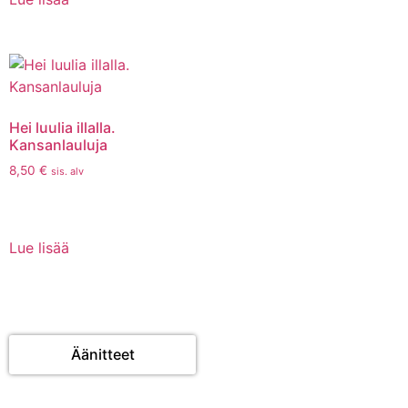
Hei luulia illalla.
Kansanlauluja
8,50
€
sis. alv
Lue lisää
Äänitteet