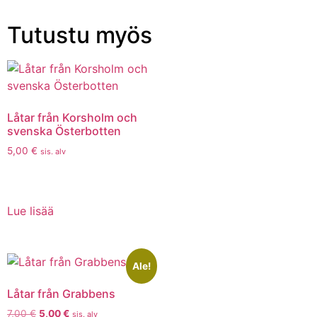
Tutustu myös
Låtar från Korsholm och
svenska Österbotten
5,00
€
sis. alv
Lue lisää
Ale!
Låtar från Grabbens
7,00
€
5,00
€
sis. alv