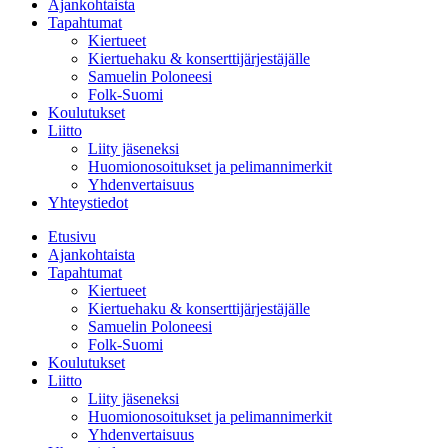
Ajankohtaista
Tapahtumat
Kiertueet
Kiertuehaku & konserttijärjestäjälle
Samuelin Poloneesi
Folk-Suomi
Koulutukset
Liitto
Liity jäseneksi
Huomionosoitukset ja pelimannimerkit
Yhdenvertaisuus
Yhteystiedot
Etusivu
Ajankohtaista
Tapahtumat
Kiertueet
Kiertuehaku & konserttijärjestäjälle
Samuelin Poloneesi
Folk-Suomi
Koulutukset
Liitto
Liity jäseneksi
Huomionosoitukset ja pelimannimerkit
Yhdenvertaisuus