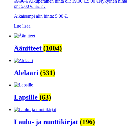
19,00
€
Alkuperäinen hinta oli: 19,00 €.
5,00
€
Nykyinen hinta
on: 5,00 €.
sis. alv
Aikaisempi alin hinta:
5,00
€
.
Lue lisää
Äänitteet
(1004)
Alelaari
(531)
Lapsille
(63)
Laulu- ja nuottikirjat
(196)