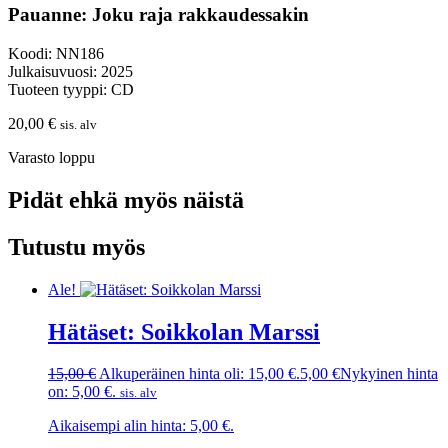
Pauanne: Joku raja rakkaudessakin
Koodi: NN186
Julkaisuvuosi: 2025
Tuoteen tyyppi: CD
20,00
€
sis. alv
Varasto loppu
Pidät ehkä myös näistä
Tutustu myös
Ale!
Hätäset: Soikkolan Marssi
15,00
€
Alkuperäinen hinta oli: 15,00 €.
5,00
€
Nykyinen hinta
on: 5,00 €.
sis. alv
Aikaisempi alin hinta:
5,00
€
.