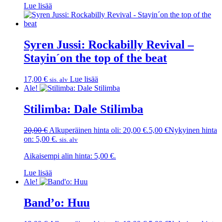
Lue lisää
Syren Jussi: Rockabilly Revival –
Stayin´on the top of the beat
17,00
€
Lue lisää
sis. alv
Ale!
Stilimba: Dale Stilimba
20,00
€
Alkuperäinen hinta oli: 20,00 €.
5,00
€
Nykyinen hinta
on: 5,00 €.
sis. alv
Aikaisempi alin hinta:
5,00
€
.
Lue lisää
Ale!
Band’o: Huu