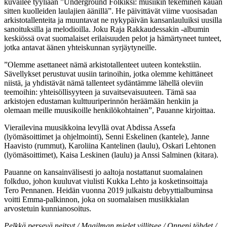
kuvailee tyyliään ”Underground Folkiksi: musiikin tekeminen kauan
sitten kuolleiden laulajien äänillä”. He päivittävät viime vuosisadan
arkistotallenteita ja muuntavat ne nykypäivän kansanlauluiksi uusilla
sanoituksilla ja melodioilla. Joku Raja Rakkaudessakin -albumin
keskiössä ovat suomalaiset erilaisuuden pelot ja hämärtyneet tunteet,
jotka antavat äänen yhteiskunnan syrjäytyneille.
”Olemme asettaneet nämä arkistotallenteet uuteen kontekstiin.
Sävellykset perustuvat uusiin tarinoihin, jotka olemme kehittäneet
niistä, ja yhdistävät nämä tallenteet sydäntämme lähellä oleviin
teemoihin: yhteisöllisyyteen ja suvaitsevaisuuteen. Tämä saa
arkistojen edustaman kulttuuriperinnön heräämään henkiin ja
olemaan meille muusikoille henkilökohtainen”, Pauanne kirjoittaa.
Vierailevina muusikkoina levyllä ovat Abdissa Assefa
(lyömäsoittimet ja ohjelmointi), Senni Eskelinen (kantele), Janne
Haavisto (rummut), Karoliina Kantelinen (laulu), Oskari Lehtonen
(lyömäsoittimet), Kaisa Leskinen (laulu) ja Anssi Salminen (kitara).
Pauanne on kansainvälisesti jo aaltoja nostattanut suomalainen
folkduo, johon kuuluvat viulisti Kukka Lehto ja kosketinsoittaja
Tero Pennanen. Heidän vuonna 2019 julkaistu debyyttialbuminsa
voitti Emma-palkinnon, joka on suomalaisen musiikkialan
arvostetuin kunnianosoitus.
Pelkkä persevä neitsyt / Maailman mielet villitsee / Onneni tähdet /