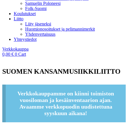
Samuelin Poloneesi
Folk-Suomi
Koulutukset
Liitto
Liity jäseneksi
Huomionosoitukset ja pelimannimerkit
Yhdenvertaisuus
Yhteystiedot
Verkkokauppa
0,00
€
0
Cart
SUOMEN KANSANMUSIIKKILIITTO
Verkkokauppamme on kiinni toimiston
vuosiloman ja kesäinventaarion ajan.
Avaamme verkkopuodin uudistettuna
syyskuun aikana!