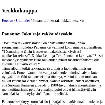
Verkkokauppa
Etusivu
/
Uutuudet
/ Pauanne: Joku raja rakkaudessakin
Pauanne: Joku raja rakkaudessakin
”Joku raja rakkaudessakin” on epätavallinen nimi, jonka
suomalainen folkduo Pauanne on valinnut kolmannelle albumilleen.
”Törmäsimme tähän lauseeseen pakolaisista käydyssä
nettikeskustelussa”, Kukka Lehto ja Tero Pennanen kertovat. ”Se sai
meidät pysähtymään: Eikö rakkauden pitäisi määritelmällisesti olla
avointa ja suvaitsevaista?”
Tämä albumi tutkii rakkauden ristiriitaista luonnetta ihmisten
elämässä. Ennen vannottiin valoja rakkauden nimissä, aivan kuten
nykyäänkin. Silti rakkaus ei aina riittänyt, varsinkin kun mukaan
tulivat kateus tai vieraat ihmiset. Vaikka arkistotallenteet osoittavat,
että Suomen Itämeren alue oli jo 1900-luvun alussa monikielinen ja
monikulttuurinen, pelot ja ennakkoluulot olivat hämmästyttävän
samanlaisia kuin nykyään”, Pauanne selittää.
Pauanne keskittyy suomalaisiin ja karjalaisiin arkistonauhoituksiin ja