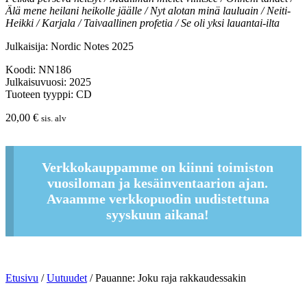
Älä mene heilani heikolle jäälle / Nyt alotan minä lauluain / Neiti-
Heikki / Karjala / Taivaallinen profetia / Se oli yksi lauantai-ilta
Julkaisija: Nordic Notes 2025
Koodi: NN186
Julkaisuvuosi: 2025
Tuoteen tyyppi: CD
20,00
€
sis. alv
Verkkokauppamme on kiinni toimiston
vuosiloman ja kesäinventaarion ajan.
Avaamme verkkopuodin uudistettuna
syyskuun aikana!
Etusivu
/
Uutuudet
/ Pauanne: Joku raja rakkaudessakin