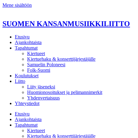
Mene sisältöön
SUOMEN KANSANMUSIIKKILIITTO
Etusivu
Ajankohtaista
Tapahtumat
Kiertueet
Kiertuehaku & konserttijärjestäjälle
Samuelin Poloneesi
Folk-Suomi
Koulutukset
Liitto
Liity jäseneksi
Huomionosoitukset ja pelimannimerkit
Yhdenvertaisuus
Yhteystiedot
Etusivu
Ajankohtaista
Tapahtumat
Kiertueet
Kiertuehaku & konserttijärjestäjälle