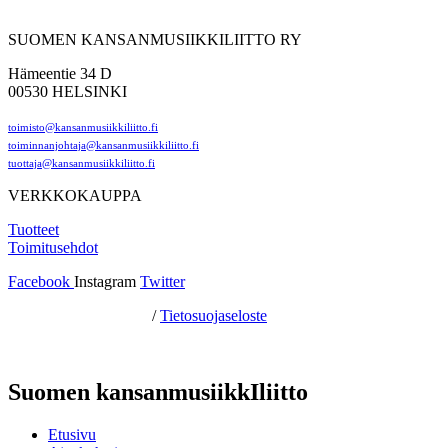
SUOMEN KANSANMUSIIKKILIITTO RY
Hämeentie 34 D
00530 HELSINKI
toimisto@kansanmusiikkiliitto.fi
toiminnanjohtaja@kansanmusiikkiliitto.fi
tuottaja@kansanmusiikkiliitto.fi
VERKKOKAUPPA
Tuotteet
Toimitusehdot
Facebook
Instagram
Twitter
Hosting by Sivustamo
/
Tietosuojaseloste
Suomen kansanmusiikkIliitto
Etusivu