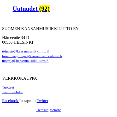
Uutuudet
(92)
SUOMEN KANSANMUSIIKKILIITTO RY
Hämeentie 34 D
00530 HELSINKI
toimisto@kansanmusiikkiliitto.fi
toiminnanjohtaja@kansanmusiikkiliitto.fi
tuottaja@kansanmusiikkiliitto.fi
VERKKOKAUPPA
Tuotteet
Toimitusehdot
Facebook
Instagram
Twitter
Hosting by Sivustamo
/
Tietosuojaseloste