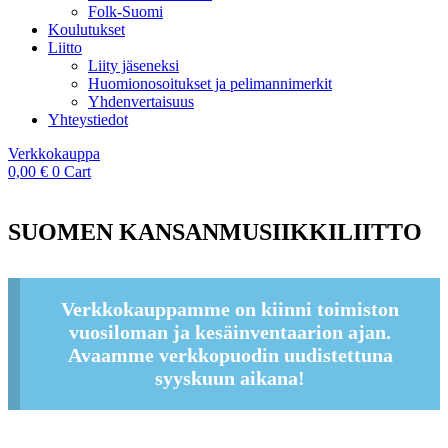
Folk-Suomi
Koulutukset
Liitto
Liity jäseneksi
Huomionosoitukset ja pelimannimerkit
Yhdenvertaisuus
Yhteystiedot
Verkkokauppa
0,00
€
0
Cart
SUOMEN KANSANMUSIIKKILIITTO
Verkkokauppamme on kiinni toimiston
vuosiloman ja kesäinventaarion ajan.
Avaamme verkkopuodin uudistettuna
syyskuun aikana!