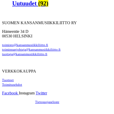
Uutuudet
(92)
SUOMEN KANSANMUSIIKKILIITTO RY
Hämeentie 34 D
00530 HELSINKI
toimisto@kansanmusiikkiliitto.fi
toiminnanjohtaja@kansanmusiikkiliitto.fi
tuottaja@kansanmusiikkiliitto.fi
VERKKOKAUPPA
Tuotteet
Toimitusehdot
Facebook
Instagram
Twitter
Hosting by Sivustamo
/
Tietosuojaseloste