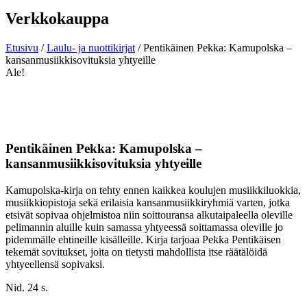
Verkkokauppa
Etusivu
/
Laulu- ja nuottikirjat
/ Pentikäinen Pekka: Kamupolska –
kansanmusiikkisovituksia yhtyeille
Ale!
Pentikäinen Pekka: Kamupolska –
kansanmusiikkisovituksia yhtyeille
Kamupolska-kirja on tehty ennen kaikkea koulujen musiikkiluokkia,
musiikkiopistoja sekä erilaisia kansanmusiikkiryhmiä varten, jotka
etsivät sopivaa ohjelmistoa niin soittouransa alkutaipaleella oleville
pelimannin aluille kuin samassa yhtyeessä soittamassa oleville jo
pidemmälle ehtineille kisälleille. Kirja tarjoaa Pekka Pentikäisen
tekemät sovitukset, joita on tietysti mahdollista itse räätälöidä
yhtyeellensä sopivaksi.
Nid. 24 s.