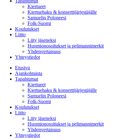
Tapahtumat
Kiertueet
Kiertuehaku & konserttijärjestäjälle
Samuelin Poloneesi
Folk-Suomi
Koulutukset
Liitto
Liity jäseneksi
Huomionosoitukset ja pelimannimerkit
Yhdenvertaisuus
Yhteystiedot
Etusivu
Ajankohtaista
Tapahtumat
Kiertueet
Kiertuehaku & konserttijärjestäjälle
Samuelin Poloneesi
Folk-Suomi
Koulutukset
Liitto
Liity jäseneksi
Huomionosoitukset ja pelimannimerkit
Yhdenvertaisuus
Yhteystiedot