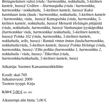
Bretagnelainen valssi (viulu / harmonikka, nokkahuilu, 5-kielinen
kantele, basso)/ Gråben – Harmaajalka (viulu / harmonikka,
harmonikka / nokkahuilu, 5-kielinen kantele, basso)/ Kaksi
kuninkaan lasta (laulu / harmonikka, nokkahuilu, 5-kielinen kantele
/ harmonikka, viulu, basso)/ Kamupolska (viulu, harmonikka, 5-
kielinen kantele, nokkahuilu, basso)/ Menuetti Helsingin pitäjästä
(viulu, nokkahuilu, harmonikka, basso)/ Vanhanajan tyyskäpolkka
(harmonikka/ viulu, harmonikka/ nokkahuilu, 5-kielinen kantele,
basso)/ Polska 102 (viulu, harmonikka, 5-kielinen kantele,
nokkahuilu, sello, basso) / Rantali rintun tintun (laulu/harmonikka,
nokkahuilu/viulu, 5-kielinen kantele, basso)/ Polska Helsinge (viulu,
harmonikka, basso) / Ellin polkka (harmonikka 1, harmonikka 2,
nokkahuilu / viulu, basso) / Tiikerihai (viulu,
harmonikka/nokkahuilu, 5-kielinen kantele, baso)
Julkaisija: Suomen Kansanmusiikkiliitto
Koodi: skal-769
Julkaisuvuosi: 2009
Tuoteen tyyppi: Kirja
Alkuperäinen
Nykyinen
8,50
€
5,00
€
sis. alv
hinta
hinta
Aikaisempi alin hinta:
5,00
€
.
oli:
on:
8,50 €.
5,00 €.