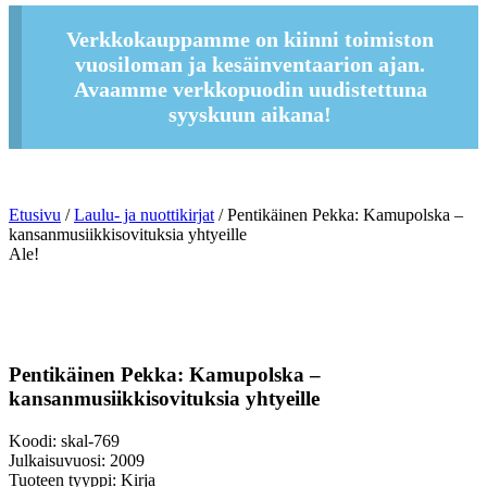
Verkkokauppamme on kiinni toimiston
vuosiloman ja kesäinventaarion ajan.
Avaamme verkkopuodin uudistettuna
syyskuun aikana!
Etusivu
/
Laulu- ja nuottikirjat
/ Pentikäinen Pekka: Kamupolska –
kansanmusiikkisovituksia yhtyeille
Ale!
Pentikäinen Pekka: Kamupolska –
kansanmusiikkisovituksia yhtyeille
Koodi: skal-769
Julkaisuvuosi: 2009
Tuoteen tyyppi: Kirja