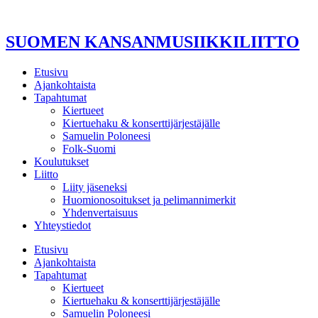
Mene
sisältöön
SUOMEN KANSANMUSIIKKILIITTO
Etusivu
Ajankohtaista
Tapahtumat
Kiertueet
Kiertuehaku & konserttijärjestäjälle
Samuelin Poloneesi
Folk-Suomi
Koulutukset
Liitto
Liity jäseneksi
Huomionosoitukset ja pelimannimerkit
Yhdenvertaisuus
Yhteystiedot
Etusivu
Ajankohtaista
Tapahtumat
Kiertueet
Kiertuehaku & konserttijärjestäjälle
Samuelin Poloneesi