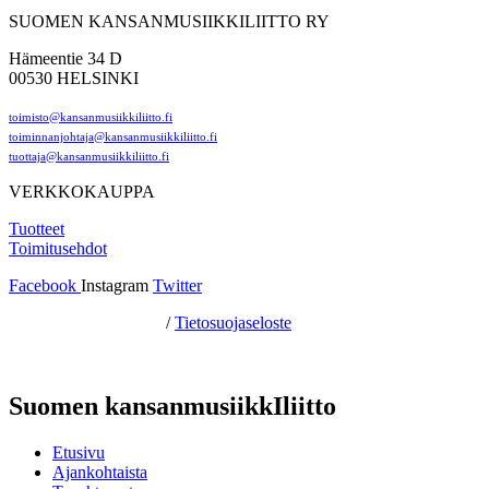
SUOMEN KANSANMUSIIKKILIITTO RY
Hämeentie 34 D
00530 HELSINKI
toimisto@kansanmusiikkiliitto.fi
toiminnanjohtaja@kansanmusiikkiliitto.fi
tuottaja@kansanmusiikkiliitto.fi
VERKKOKAUPPA
Tuotteet
Toimitusehdot
Facebook
Instagram
Twitter
Hosting by Sivustamo
/
Tietosuojaseloste
Suomen kansanmusiikkIliitto
Etusivu
Ajankohtaista