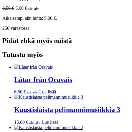
Alkuperäinen
Nykyinen
8,50
€
5,00
€
sis. alv
hinta
hinta
Aikaisempi alin hinta:
5,00
€
.
oli:
on:
8,50 €.
5,00 €.
250 varastossa
Pidät ehkä myös näistä
Tutustu myös
Låtar från Oravais
6,50
€
Lue lisää
sis. alv
Kaustislaista pelimannimusiikkia 3
15,00
€
Lue lisää
sis. alv