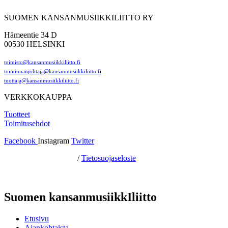
SUOMEN KANSANMUSIIKKILIITTO RY
Hämeentie 34 D
00530 HELSINKI
toimisto@kansanmusiikkiliitto.fi
toiminnanjohtaja@kansanmusiikkiliitto.fi
tuottaja@kansanmusiikkiliitto.fi
VERKKOKAUPPA
Tuotteet
Toimitusehdot
Facebook
Instagram
Twitter
Hosting by Sivustamo
/
Tietosuojaseloste
Suomen kansanmusiikkIliitto
Etusivu
Ajankohtaista