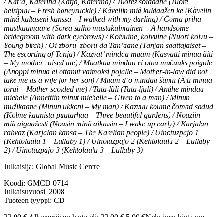
/ Kat’a, Katerina (Katja, Katerina) / Tuorez šoidaane (Tuore
heisipuu – Fresh honeysuckle) / Käveliin miä kuldaažen ke (Kävelin
minä kultaseni kanssa – I walked with my darling) / Čoma priha
mustkuumaane (Sorea sulho mustakulmainen – A handsome
bridegroom with dark eyebrows) / Koivuine, koivuine (Nuori koivu –
Young birch) / Oi zboru, zboru da Tan’aane (Tanjan saattajaiset –
The escorting of Tanja) / Kazvat’ mindaa muam (Kasvatti minua äiti
– My mother raised me) / Muatkuu mindaa ei otnu mučuuks poigale
(Anoppi minua ei ottanut vaimoksi pojalle – Mother-in-law did not
take me as a wife for her son) / Muam d’o mindaa šumii (Äiti minua
torui – Mother scolded me) / Tata-lüli (Tata-ljuli) / Antihe mindaa
miehele (Annettiin minut miehelle – Given to a man) / Minun
mužikaane (Minun ukkoni – My man) / Kazvuu koume čomad sadud
(Kolme kaunista puutarhaa – Three beautiful gardens) / Nouziin
miä aigaažesti (Nousin minä aikaisin – I wake up early) / Karjalan
rahvaz (Karjalan kansa – The Karelian people) / Uinotuzpajo 1
(Kehtolaulu 1 – Lullaby 1) / Uinotuzpajo 2 (Kehtolaulu 2 – Lullaby
2) / Uinotuzpajo 3 (Kehtolaulu 3 – Lullaby 3)
Julkaisija: Global Music Centre
Koodi: GMCD 0714
Julkaisuvuosi: 2008
Tuoteen tyyppi: CD
22,00
€
Alkuperäinen hinta oli: 22,00 €.
5,00
€
Nykyinen hinta on: