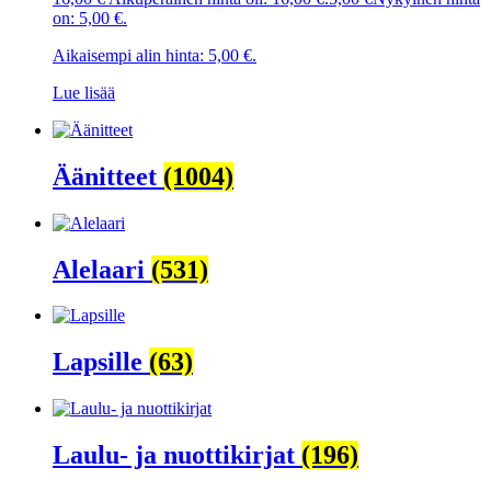
on: 5,00 €.
Aikaisempi alin hinta:
5,00
€
.
Lue lisää
Äänitteet
(1004)
Alelaari
(531)
Lapsille
(63)
Laulu- ja nuottikirjat
(196)