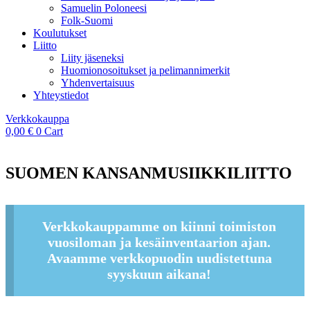
Samuelin Poloneesi
Folk-Suomi
Koulutukset
Liitto
Liity jäseneksi
Huomionosoitukset ja pelimannimerkit
Yhdenvertaisuus
Yhteystiedot
Verkkokauppa
0,00
€
0
Cart
SUOMEN KANSANMUSIIKKILIITTO
Verkkokauppamme on kiinni toimiston
vuosiloman ja kesäinventaarion ajan.
Avaamme verkkopuodin uudistettuna
syyskuun aikana!