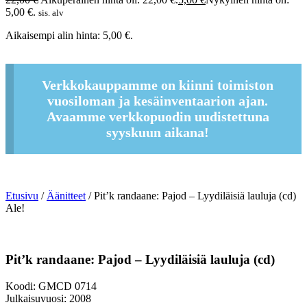
5,00 €.
sis. alv
Aikaisempi alin hinta:
5,00
€
.
Verkkokauppamme on kiinni toimiston
vuosiloman ja kesäinventaarion ajan.
Avaamme verkkopuodin uudistettuna
syyskuun aikana!
Etusivu
/
Äänitteet
/ Pit’k randaane: Pajod – Lyydiläisiä lauluja (cd)
Ale!
Pit’k randaane: Pajod – Lyydiläisiä lauluja (cd)
Koodi: GMCD 0714
Julkaisuvuosi: 2008