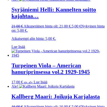
Syrjäniemi Helli: Kannelten soitto
kajahtaa…
21,00
€
Alkuperäinen hinta oli: 21,00 €.
5,00
€
Nykyinen hinta
on: 5,00 €.
Aikaisempi alin hinta:
5,00
€
.
Lue lisää
Turpeinen Viola – American
hanuriprinsessa vol.2 1929-1945
17,00
€
Lue lisää
sis. alv
Ale!
Kallberg Maari: Joikuja Karjalasta
16,00
€
Alkuperäinen hinta oli: 16,00 €.
5,00
€
Nykyinen hinta