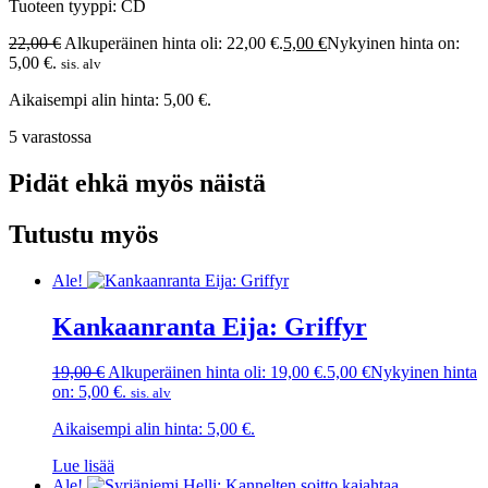
Tuoteen tyyppi: CD
22,00
€
Alkuperäinen hinta oli: 22,00 €.
5,00
€
Nykyinen hinta on:
5,00 €.
sis. alv
Aikaisempi alin hinta:
5,00
€
.
5 varastossa
Pidät ehkä myös näistä
Tutustu myös
Ale!
Kankaanranta Eija: Griffyr
19,00
€
Alkuperäinen hinta oli: 19,00 €.
5,00
€
Nykyinen hinta
on: 5,00 €.
sis. alv
Aikaisempi alin hinta:
5,00
€
.
Lue lisää
Ale!