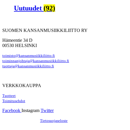
Uutuudet
(92)
SUOMEN KANSANMUSIIKKILIITTO RY
Hämeentie 34 D
00530 HELSINKI
toimisto@kansanmusiikkiliitto.fi
toiminnanjohtaja@kansanmusiikkiliitto.fi
tuottaja@kansanmusiikkiliitto.fi
VERKKOKAUPPA
Tuotteet
Toimitusehdot
Facebook
Instagram
Twitter
Hosting by Sivustamo
/
Tietosuojaseloste