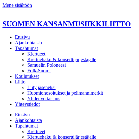
Mene sisältöön
SUOMEN KANSANMUSIIKKILIITTO
Etusivu
Ajankohtaista
Tapahtumat
Kiertueet
Kiertuehaku & konserttijärjestäjälle
Samuelin Poloneesi
Folk-Suomi
Koulutukset
Liitto
Liity jäseneksi
Huomionosoitukset ja pelimannimerkit
Yhdenvertaisuus
Yhteystiedot
Etusivu
Ajankohtaista
Tapahtumat
Kiertueet
Kiertuehaku & konserttijärjestäjälle