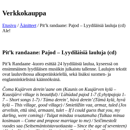
Verkkokauppa
Etusivu
/
Äänitteet
/ Pit’k randaane: Pajod – Lyydiläisiä lauluja (cd)
Ale!
Pit’k randaane: Pajod – Lyydiläisiä lauluja (cd)
Pit’k Randaane -kuoro esittää 24 lyydiläistä laulua, kyseessä on
ensimmäinen lyydiläisen musiikin julkaistu tallenne. Laulujen tekstit
ovat lauluvihossa alkuperäiskielellä, sekä lisäksi suomen- ja
englanninkielisinä käännöksinä.
Čoma Kujärven derein’aane om (Kaunis on Kuujärven kylä –
Kuusijärvi village is beautiful) / Lühüdad pajod 1-7 (Lyhytpajoja 1-
7 – Short songs 1-7) / Täma derein’, hüvä derein’ (Tämä kylä, hyvä
kylä – This village, good village) / Smietiižiin vaa, armaz, tuled (Jos
arvelisin, että sinä, armaani, tulet – If I could guess that you, my
darling, were coming) / Tulgat mindaa svuatamaha (Tulkaa minua
kosimaan – Come and propose marriage to me) / Seičimestošt
vuodes saa (Seitsemäntoistavuotiaasta – Since the age of seventeen)