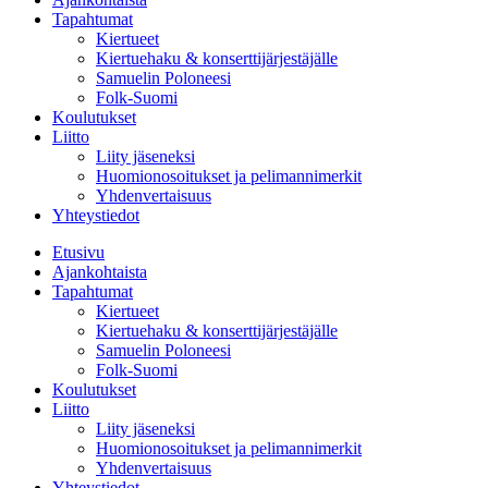
Tapahtumat
Kiertueet
Kiertuehaku & konserttijärjestäjälle
Samuelin Poloneesi
Folk-Suomi
Koulutukset
Liitto
Liity jäseneksi
Huomionosoitukset ja pelimannimerkit
Yhdenvertaisuus
Yhteystiedot
Etusivu
Ajankohtaista
Tapahtumat
Kiertueet
Kiertuehaku & konserttijärjestäjälle
Samuelin Poloneesi
Folk-Suomi
Koulutukset
Liitto
Liity jäseneksi
Huomionosoitukset ja pelimannimerkit
Yhdenvertaisuus
Yhteystiedot