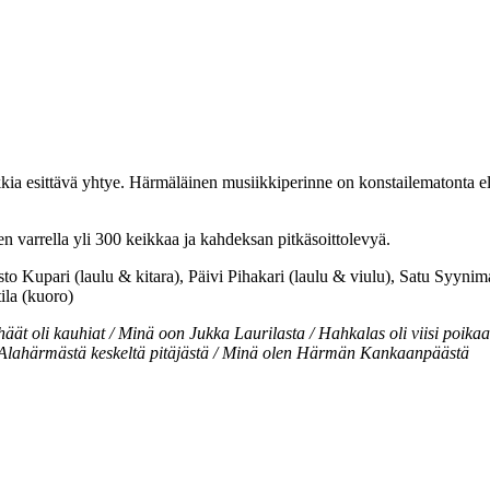
a esittävä yhtye. Härmäläinen musiikkiperinne on konstailematonta elä
 varrella yli 300 keikkaa ja kahdeksan pitkäsoittolevyä.
to Kupari (laulu & kitara), Päivi Pihakari (laulu & viulu), Satu Syyn
ila (kuoro)
häät oli kauhiat / Minä oon Jukka Laurilasta / Hahkalas oli viisi poika
 Alahärmästä keskeltä pitäjästä / Minä olen Härmän Kankaanpäästä