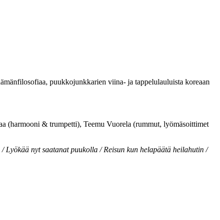
mänfilosofiaa, puukkojunkkarien viina- ja tappelulauluista koreaan
imaa (harmooni & trumpetti), Teemu Vuorela (rummut, lyömäsoittimet
a / Lyökää nyt saatanat puukolla / Reisun kun helapäätä heilahutin /