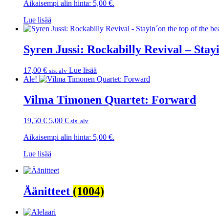
Aikaisempi alin hinta:
5,00
€
.
oli:
on:
15,00 €.
5,00 €.
Lue lisää
Syren Jussi: Rockabilly Revival – Stayi
17,00
€
Lue lisää
sis. alv
Ale!
Vilma Timonen Quartet: Forward
Alkuperäinen
Nykyinen
19,50
€
5,00
€
sis. alv
hinta
hinta
Aikaisempi alin hinta:
5,00
€
.
oli:
on:
19,50 €.
5,00 €.
Lue lisää
Äänitteet
(1004)