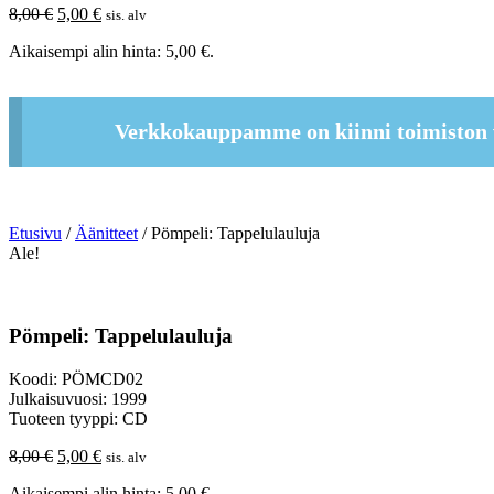
Alkuperäinen
Nykyinen
8,00
€
5,00
€
sis. alv
hinta
hinta
Aikaisempi alin hinta:
5,00
€
.
oli:
on:
8,00 €.
5,00 €.
Verkkokauppamme on kiinni toimiston 
Etusivu
/
Äänitteet
/ Pömpeli: Tappelulauluja
Ale!
Pömpeli: Tappelulauluja
Koodi: PÖMCD02
Julkaisuvuosi: 1999
Tuoteen tyyppi: CD
Alkuperäinen
Nykyinen
8,00
€
5,00
€
sis. alv
hinta
hinta
Aikaisempi alin hinta:
5,00
€
.