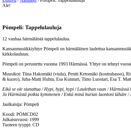
Etusivu
/
Äänitteet
/ Pömpeli: Tappelulauluja
Ale!
Pömpeli: Tappelulauluja
12 vanhaa härmäläistä tappelulaulua.
Kansanmusiikkiyhtye Pömpeli on härmäläinen laulettua kansanmusiikki
kirkkolauluun.
Pömpeli on perustettu vuonna 1993 Härmässä. Yhtye on tehnyt vuosien
Muusikot: Tiina Hakomäki (viulu), Pentti Ketomäki (kontrabasso), Ris
& kuoro), Juha-Matti Huhta, Esa Kunnari, Timo Luostari, Esa T. Matt
Eikä se ole siunattua / Hypi, hypi, hypi / Laulethan vaan / Härmässä 
Ja Härmästä poikia kymmenen / Enkä minä hurian luontoni tähäre /
Jaulkaisija: Pömpeli
Koodi: PÖMCD02
Julkaisuvuosi: 1999
Tuoteen tyyppi: CD