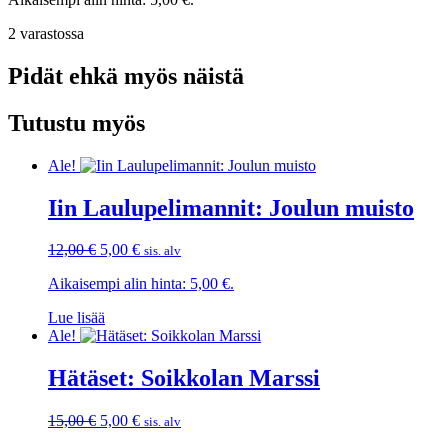
oli:
on:
8,00 €.
5,00 €.
2 varastossa
Pidät ehkä myös näistä
Tutustu myös
Ale!
Iin Laulupelimannit: Joulun muisto
Alkuperäinen
Nykyinen
12,00
€
5,00
€
sis. alv
hinta
hinta
Aikaisempi alin hinta:
5,00
€
.
oli:
on:
12,00 €.
5,00 €.
Lue lisää
Ale!
Hätäset: Soikkolan Marssi
Alkuperäinen
Nykyinen
15,00
€
5,00
€
sis. alv
hinta
hinta