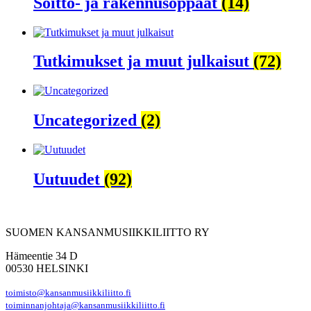
Soitto- ja rakennusoppaat
(14)
Tutkimukset ja muut julkaisut
(72)
Uncategorized
(2)
Uutuudet
(92)
SUOMEN KANSANMUSIIKKILIITTO RY
Hämeentie 34 D
00530 HELSINKI
toimisto@kansanmusiikkiliitto.fi
toiminnanjohtaja@kansanmusiikkiliitto.fi