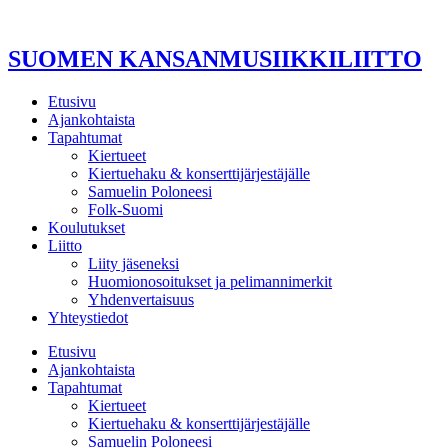
Mene
sisältöön
SUOMEN KANSANMUSIIKKILIITTO
Etusivu
Ajankohtaista
Tapahtumat
Kiertueet
Kiertuehaku & konserttijärjestäjälle
Samuelin Poloneesi
Folk-Suomi
Koulutukset
Liitto
Liity jäseneksi
Huomionosoitukset ja pelimannimerkit
Yhdenvertaisuus
Yhteystiedot
Etusivu
Ajankohtaista
Tapahtumat
Kiertueet
Kiertuehaku & konserttijärjestäjälle
Samuelin Poloneesi