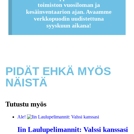
toimiston vuosiloman ja
kesäinventaarion ajan. Avaamme
verkkopuodin uudistettuna
syyskuun aikana!
PIDÄT EHKÄ MYÖS
NÄISTÄ
Tutustu myös
Ale!
Iin Laulupelimannit: Valssi kanssasi