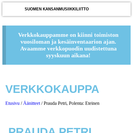
SUOMEN KANSANMUSIIKKILIITTO
Verkkokauppamme on kiinni toimiston
vuosiloman ja kesäinventaarion ajan.
Avaamme verkkopuodin uudistettuna
syyskuun aikana!
VERKKOKAUPPA
Etusivu
/
Äänitteet
/ Prauda Petri, Polenta: Eteinen
PRAUDA PETRI,