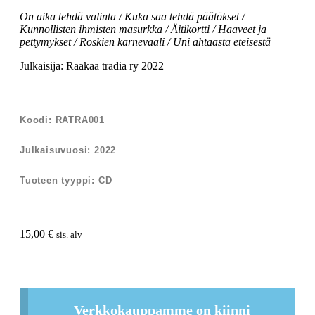
On aika tehdä valinta / Kuka saa tehdä päätökset /
Kunnollisten ihmisten masurkka / Äitikortti / Haaveet ja
pettymykset / Roskien karnevaali / Uni ahtaasta eteisestä
Julkaisija: Raakaa tradia ry 2022
Koodi: RATRA001
Julkaisuvuosi: 2022
Tuoteen tyyppi: CD
15,00
€
sis. alv
Verkkokauppamme on kiinni