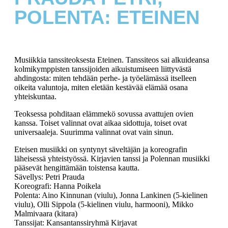
POLENTA: ETEINEN
Musiikkia tanssiteoksesta Eteinen. Tanssiteos sai alkuideansa
kolmikymppisten tanssijoiden aikuistumiseen liittyvästä
ahdingosta: miten tehdään perhe- ja työelämässä itselleen
oikeita valuntoja, miten eletään kestävää elämää osana
yhteiskuntaa.
Teoksessa pohditaan elämmekö sovussa avattujen ovien
kanssa. Toiset valinnat ovat aikaa sidottuja, toiset ovat
universaaleja. Suurimma valinnat ovat vain sinun.
Eteisen musiikki on syntynyt säveltäjän ja koreografin
läheisessä yhteistyössä. Kirjavien tanssi ja Polennan musiikki
pääsevät hengittämään toistensa kautta.
Sävellys: Petri Prauda
Koreografi: Hanna Poikela
Polenta: Aino Kinnunan (viulu), Jonna Lankinen (5-kielinen
viulu), Olli Sippola (5-kielinen viulu, harmooni), Mikko
Malmivaara (kitara)
Tanssijat: Kansantanssiryhmä Kirjavat