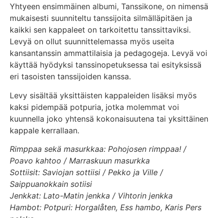
Yhtyeen ensimmäinen albumi, Tanssikone, on nimensä
mukaisesti suunniteltu tanssijoita silmälläpitäen ja
kaikki sen kappaleet on tarkoitettu tanssittaviksi.
Levyä on ollut suunnittelemassa myös useita
kansantanssin ammattilaisia ja pedagogeja. Levyä voi
käyttää hyödyksi tanssinopetuksessa tai esityksissä
eri tasoisten tanssijoiden kanssa.
Levy sisältää yksittäisten kappaleiden lisäksi myös
kaksi pidempää potpuria, jotka molemmat voi
kuunnella joko yhtensä kokonaisuutena tai yksittäinen
kappale kerrallaan.
Rimppaa sekä masurkkaa: Pohojosen rimppaa! /
Poavo kahtoo / Marraskuun masurkka
Sottiisit: Saviojan sottiisi / Pekko ja Ville /
Saippuanokkain sotiisi
Jenkkat: Lato-Matin jenkka / Vihtorin jenkka
Hambot: Potpuri: Horgalåten, Ess hambo, Karis Pers