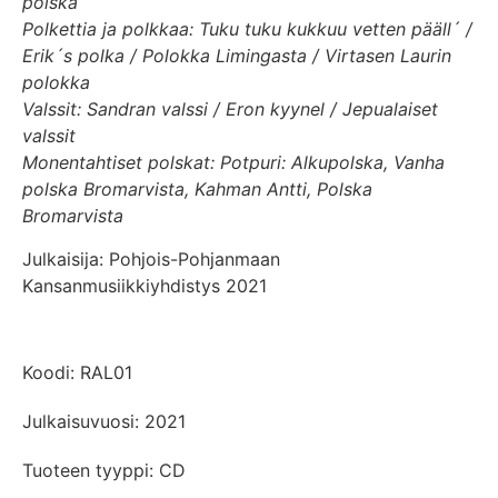
polska
Polkettia ja polkkaa: Tuku tuku kukkuu vetten pääll´ /
Erik´s polka / Polokka Limingasta / Virtasen Laurin
polokka
Valssit: Sandran valssi / Eron kyynel / Jepualaiset
valssit
Monentahtiset polskat: Potpuri: Alkupolska, Vanha
polska Bromarvista, Kahman Antti, Polska
Bromarvista
Julkaisija: Pohjois-Pohjanmaan
Kansanmusiikkiyhdistys 2021
Koodi: RAL01
Julkaisuvuosi: 2021
Tuoteen tyyppi: CD