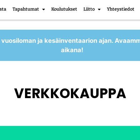
sta
Tapahtumat
Koulutukset
Liitto
Yhteystiedot
 vuosiloman ja kesäinventaarion ajan. Avaam
aikana!
VERKKOKAUPPA