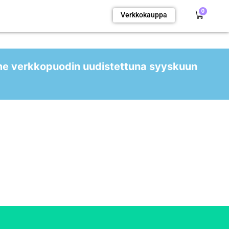
0
Verkkokauppa
me verkkopuodin uudistettuna syyskuun