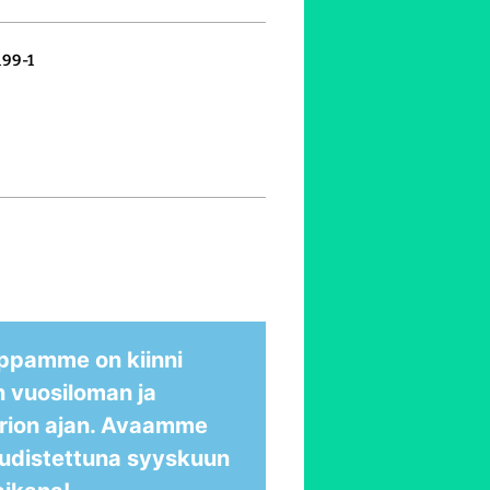
199-1
ppamme on kiinni
n vuosiloman ja
rion ajan. Avaamme
udistettuna syyskuun