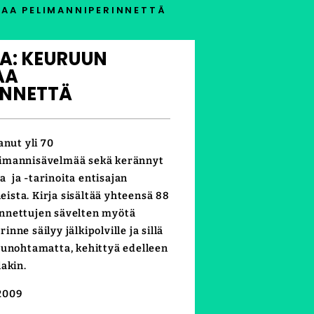
HAA PELIMANNIPERINNETTÄ
TA: KEURUUN
AA
INNETTÄ
anut yli 70
limannisävelmää sekä kerännyt
ja ja -tarinoita entisajan
sta. Kirja sisältää yhteensä 88
nnettujen sävelten myötä
ne säilyy jälkipolville ja sillä
 unohtamatta, kehittyä edelleen
akin.
 2009