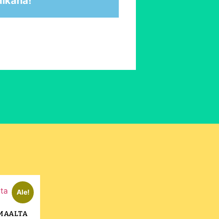
aikana!
Ale!
MAALTA