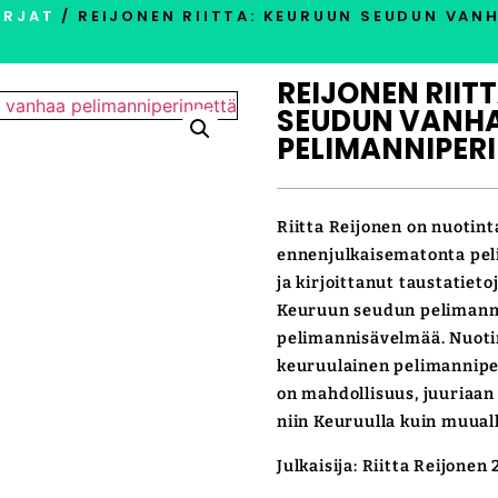
IRJAT
/ REIJONEN RIITTA: KEURUUN SEUDUN VAN
REIJONEN RIIT
SEUDUN VANH
PELIMANNIPER
Riitta Reijonen on nuotint
ennenjulkaisematonta pe
ja kirjoittanut taustatieto
Keuruun seudun pelimannei
pelimannisävelmää. Nuoti
keuruulainen pelimanniperin
on mahdollisuus, juuriaan
niin Keuruulla kuin muuall
Julkaisija: Riitta Reijonen