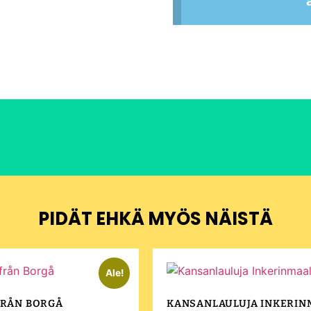
PIDÄT EHKÄ MYÖS NÄISTÄ
Ale!
FRÅN BORGÅ
KANSANLAULUJA INKERIN