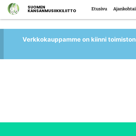
SUOMEN
Etusivu
Ajankohtai
KANSANMUSIIKKILIITTO
Verkkokauppamme on kiinni toimiston