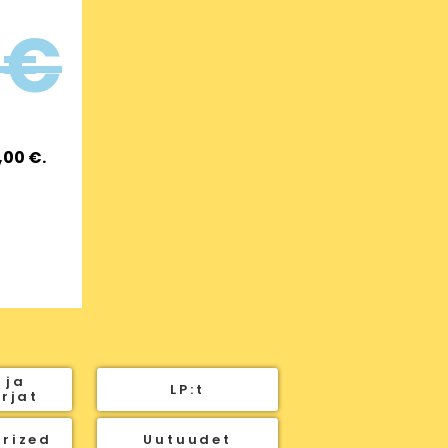
0
€
,00
€
.
 ja
LP:t
irjat
rized
Uutuudet