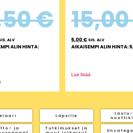
,50
€
15,0
5,00
€
SIS. ALV
SIS. ALV
MPI ALIN HINTA:
AIKAISEMPI ALIN HINTA:
5
Lue lisää
ä
Laulu-
elaari
Lapsille
nuottik
tto- ja
Tutkimukset ja
Uncatego
nusoppaat
muut julkaisut