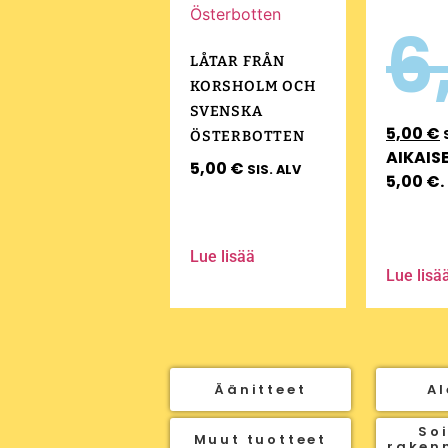
6
LÅTAR FRÅN
KORSHOLM OCH
SVENSKA
5,00
€
ÖSTERBOTTEN
AIKAISE
5,00
€
SIS. ALV
5,00
€
.
Lue lisää
Lue lisä
Äänitteet
Al
Soi
Muut tuotteet
raken