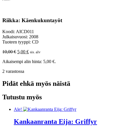
Riikka: Käenkukuntayöt
Koodi: AICD011
Julkaisuvuosi: 2008
Tuoteen tyyppi: CD
Alkuperäinen
Nykyinen
10,00
€
5,00
€
sis. alv
hinta
hinta
Aikaisempi alin hinta:
5,00
€
.
oli:
on:
10,00 €.
5,00 €.
2 varastossa
Pidät ehkä myös näistä
Tutustu myös
Ale!
Kankaanranta Eija: Griffyr