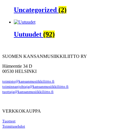
Uncategorized
(2)
Uutuudet
(92)
SUOMEN KANSANMUSIIKKILIITTO RY
Hämeentie 34 D
00530 HELSINKI
toimisto@kansanmusiikkiliitto.fi
toiminnanjohtaja@kansanmusiikkiliitto.fi
tuottaja@kansanmusiikkiliitto.fi
VERKKOKAUPPA
Tuotteet
Toimitusehdot