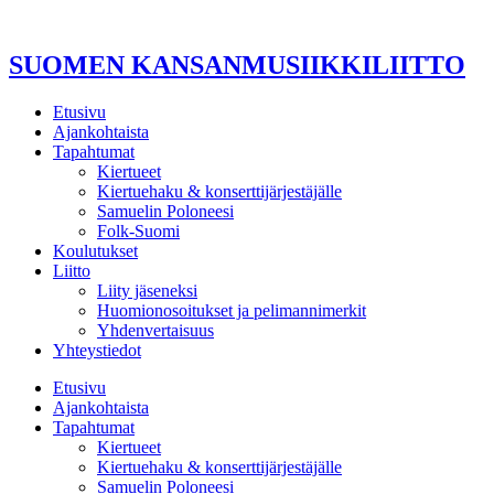
Mene
sisältöön
SUOMEN KANSANMUSIIKKILIITTO
Etusivu
Ajankohtaista
Tapahtumat
Kiertueet
Kiertuehaku & konserttijärjestäjälle
Samuelin Poloneesi
Folk-Suomi
Koulutukset
Liitto
Liity jäseneksi
Huomionosoitukset ja pelimannimerkit
Yhdenvertaisuus
Yhteystiedot
Etusivu
Ajankohtaista
Tapahtumat
Kiertueet
Kiertuehaku & konserttijärjestäjälle
Samuelin Poloneesi