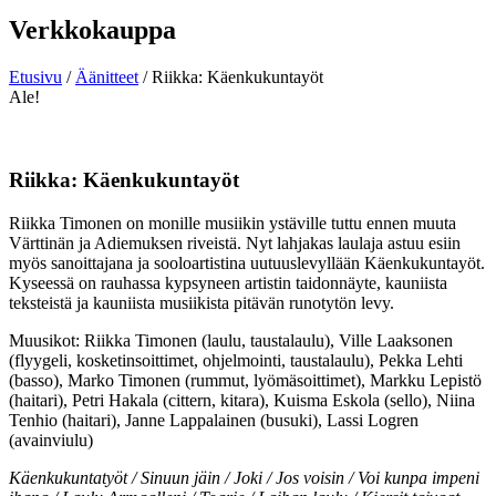
Verkkokauppa
Etusivu
/
Äänitteet
/ Riikka: Käenkukuntayöt
Ale!
Riikka: Käenkukuntayöt
Riikka Timonen on monille musiikin ystäville tuttu ennen muuta
Värttinän ja Adiemuksen riveistä. Nyt lahjakas laulaja astuu esiin
myös sanoittajana ja sooloartistina uutuuslevyllään Käenkukuntayöt.
Kyseessä on rauhassa kypsyneen artistin taidonnäyte, kauniista
teksteistä ja kauniista musiikista pitävän runotytön levy.
Muusikot: Riikka Timonen (laulu, taustalaulu), Ville Laaksonen
(flyygeli, kosketinsoittimet, ohjelmointi, taustalaulu), Pekka Lehti
(basso), Marko Timonen (rummut, lyömäsoittimet), Markku Lepistö
(haitari), Petri Hakala (cittern, kitara), Kuisma Eskola (sello), Niina
Tenhio (haitari), Janne Lappalainen (busuki), Lassi Logren
(avainviulu)
Käenkukuntatyöt / Sinuun jäin / Joki / Jos voisin / Voi kunpa impeni