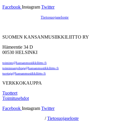
Facebook
Instagram
Twitter
Hosting by Sivustamo
/
Tietosuojaseloste
SUOMEN KANSANMUSIIKKILIITTO RY
Hämeentie 34 D
00530 HELSINKI
toimisto@kansanmusiikkiliitto.fi
toiminnanjohtaja@kansanmusiikkiliitto.fi
tuottaja@kansanmusiikkiliitto.fi
VERKKOKAUPPA
Tuotteet
Toimitusehdot
Facebook
Instagram
Twitter
Hosting by Sivustamo
/
Tietosuojaseloste