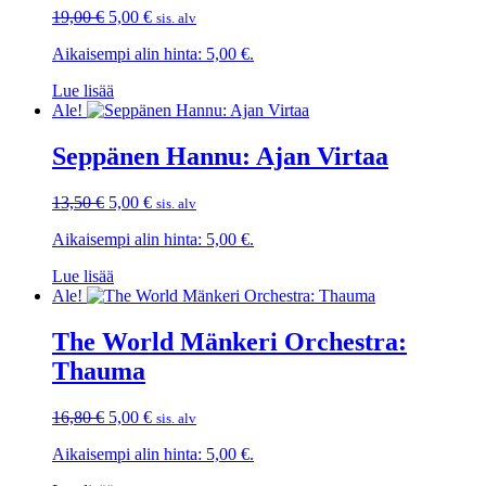
Alkuperäinen
Nykyinen
19,00
€
5,00
€
sis. alv
hinta
hinta
Aikaisempi alin hinta:
5,00
€
.
oli:
on:
19,00 €.
5,00 €.
Lue lisää
Ale!
Seppänen Hannu: Ajan Virtaa
Alkuperäinen
Nykyinen
13,50
€
5,00
€
sis. alv
hinta
hinta
Aikaisempi alin hinta:
5,00
€
.
oli:
on:
13,50 €.
5,00 €.
Lue lisää
Ale!
The World Mänkeri Orchestra:
Thauma
Alkuperäinen
Nykyinen
16,80
€
5,00
€
sis. alv
hinta
hinta
Aikaisempi alin hinta:
5,00
€
.
oli:
on:
16,80 €.
5,00 €.