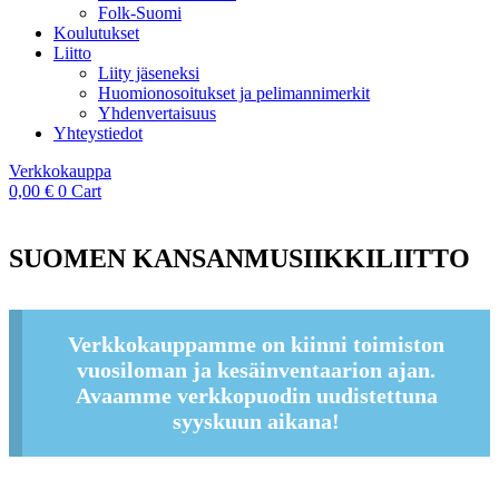
Folk-Suomi
Koulutukset
Liitto
Liity jäseneksi
Huomionosoitukset ja pelimannimerkit
Yhdenvertaisuus
Yhteystiedot
Verkkokauppa
0,00
€
0
Cart
SUOMEN KANSANMUSIIKKILIITTO
Verkkokauppamme on kiinni toimiston
vuosiloman ja kesäinventaarion ajan.
Avaamme verkkopuodin uudistettuna
syyskuun aikana!