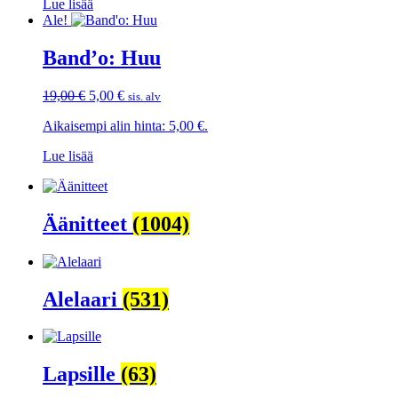
Lue lisää
Ale!
Band’o: Huu
Alkuperäinen
Nykyinen
19,00
€
5,00
€
sis. alv
hinta
hinta
Aikaisempi alin hinta:
5,00
€
.
oli:
on:
19,00 €.
5,00 €.
Lue lisää
Äänitteet
(1004)
Alelaari
(531)
Lapsille
(63)