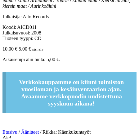
ihana / Laulu Armaalleni / Toarie / Laihan laulu / Kiersit taivaat,
kiersin maat / Aurinkoäitini
Julkaisija: Aito Records
Koodi: AICD011
Julkaisuvuosi: 2008
Tuoteen tyyppi: CD
Alkuperäinen
Nykyinen
10,00
€
5,00
€
sis. alv
hinta
hinta
Aikaisempi alin hinta:
5,00
€
.
oli:
on:
10,00 €.
5,00 €.
Verkkokauppamme on kiinni toimiston
vuosiloman ja kesäinventaarion ajan.
Avaamme verkkopuodin uudistettuna
syyskuun aikana!
Etusivu
/
Äänitteet
/ Riikka: Käenkukuntayöt
Ale!