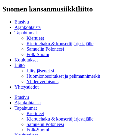
Suomen kansanmusiikkIliitto
Etusivu
Ajankohtaista
Tapahtumat
Kiertueet
Kiertuehaku & konserttijärjestäjälle
Samuelin Poloneesi
Folk-Suomi
Koulutukset
Liitto
Liity jäseneksi
Huomionosoitukset ja pelimannimerkit
Yhdenvertaisuus
Yhteystiedot
Etusivu
Ajankohtaista
Tapahtumat
Kiertueet
Kiertuehaku & konserttijärjestäjälle
Samuelin Poloneesi
Folk-Suomi