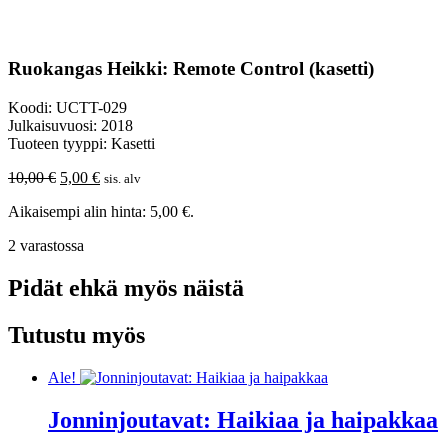
Ruokangas Heikki: Remote Control (kasetti)
Koodi: UCTT-029
Julkaisuvuosi: 2018
Tuoteen tyyppi: Kasetti
Alkuperäinen
Nykyinen
10,00
€
5,00
€
sis. alv
hinta
hinta
Aikaisempi alin hinta:
5,00
€
.
oli:
on:
10,00 €.
5,00 €.
2 varastossa
Pidät ehkä myös näistä
Tutustu myös
Ale!
Jonninjoutavat: Haikiaa ja haipakkaa