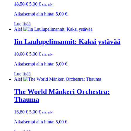
Alkuperäinen
Nykyinen
18,50
€
5,00
€
sis. alv
hinta
hinta
Aikaisempi alin hinta:
5,00
€
.
oli:
on:
18,50 €.
5,00 €.
Lue lisää
Ale!
Iin Laulupelimannit: Kaksi ystävää
Alkuperäinen
Nykyinen
10,00
€
5,00
€
sis. alv
hinta
hinta
Aikaisempi alin hinta:
5,00
€
.
oli:
on:
10,00 €.
5,00 €.
Lue lisää
Ale!
The World Mänkeri Orchestra:
Thauma
Alkuperäinen
Nykyinen
16,80
€
5,00
€
sis. alv
hinta
hinta
Aikaisempi alin hinta:
5,00
€
.
oli:
on:
16,80 €.
5,00 €.