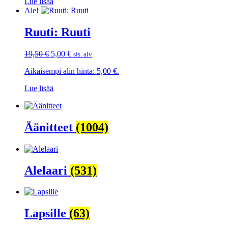
Lue lisää
Ale!
Ruuti: Ruuti
Alkuperäinen
Nykyinen
19,50
€
5,00
€
sis. alv
hinta
hinta
Aikaisempi alin hinta:
5,00
€
.
oli:
on:
19,50 €.
5,00 €.
Lue lisää
Äänitteet
(1004)
Alelaari
(531)
Lapsille
(63)