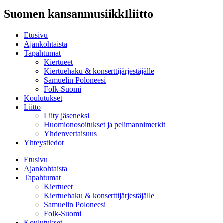
Suomen kansanmusiikkIliitto
Etusivu
Ajankohtaista
Tapahtumat
Kiertueet
Kiertuehaku & konserttijärjestäjälle
Samuelin Poloneesi
Folk-Suomi
Koulutukset
Liitto
Liity jäseneksi
Huomionosoitukset ja pelimannimerkit
Yhdenvertaisuus
Yhteystiedot
Etusivu
Ajankohtaista
Tapahtumat
Kiertueet
Kiertuehaku & konserttijärjestäjälle
Samuelin Poloneesi
Folk-Suomi
Koulutukset