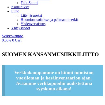
Folk-Suomi
Koulutukset
Liitto
Liity jäseneksi
Huomionosoitukset ja pelimannimerkit
Yhdenvertaisuus
Yhteystiedot
Verkkokauppa
0,00
€
0
Cart
SUOMEN KANSANMUSIIKKILIITTO
Verkkokauppamme on kiinni toimiston
vuosiloman ja kesäinventaarion ajan.
Avaamme verkkopuodin uudistettuna
syyskuun aikana!