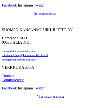
Facebook
Instagram
Twitter
Hosting by Sivustamo
/
Tietosuojaseloste
SUOMEN KANSANMUSIIKKILIITTO RY
Hämeentie 34 D
00530 HELSINKI
toimisto@kansanmusiikkiliitto.fi
toiminnanjohtaja@kansanmusiikkiliitto.fi
tuottaja@kansanmusiikkiliitto.fi
VERKKOKAUPPA
Tuotteet
Toimitusehdot
Facebook
Instagram
Twitter
Hosting by Sivustamo
/
Tietosuojaseloste