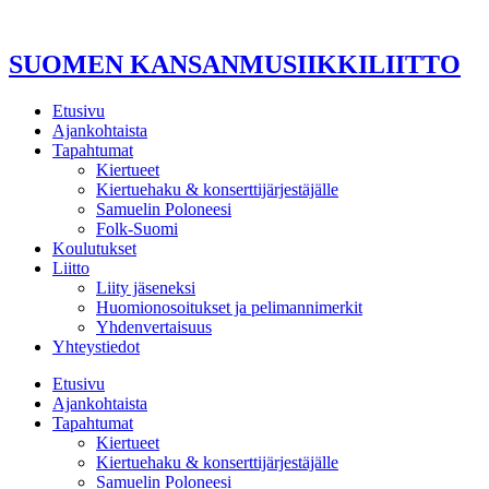
Mene
sisältöön
SUOMEN KANSANMUSIIKKILIITTO
Etusivu
Ajankohtaista
Tapahtumat
Kiertueet
Kiertuehaku & konserttijärjestäjälle
Samuelin Poloneesi
Folk-Suomi
Koulutukset
Liitto
Liity jäseneksi
Huomionosoitukset ja pelimannimerkit
Yhdenvertaisuus
Yhteystiedot
Etusivu
Ajankohtaista
Tapahtumat
Kiertueet
Kiertuehaku & konserttijärjestäjälle
Samuelin Poloneesi