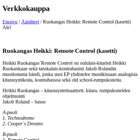
Verkkokauppa
Etusivu
/
Äänitteet
/ Ruokangas Heikki: Remote Control (kasetti)
Ale!
Ruokangas Heikki: Remote Control (kasetti)
Heikki Ruokangas´Remote Control on oululais-kitaristi Heikki
Ruokankaan sekä tanskalais-kontrabasisti Jakob Rolandin
muodostama bändi, jonka uusi EP yhdistelee musiikissaan analogisia
kitarasyntikoita, kontrabassoa sekä old school-rumpukoneita.
Heikki Ruokangas – kitarasyntetisaattorit. kitara, rumpukoneiden
ohjelmointi
Jakob Roland – basso
A-puoli
1. Technodrome
2. Cooper´s Dreams
B-puoli
1. Remote Control