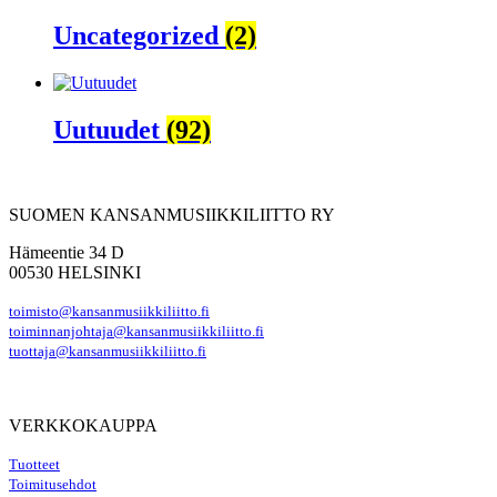
Uncategorized
(2)
Uutuudet
(92)
SUOMEN KANSANMUSIIKKILIITTO RY
Hämeentie 34 D
00530 HELSINKI
toimisto@kansanmusiikkiliitto.fi
toiminnanjohtaja@kansanmusiikkiliitto.fi
tuottaja@kansanmusiikkiliitto.fi
VERKKOKAUPPA
Tuotteet
Toimitusehdot