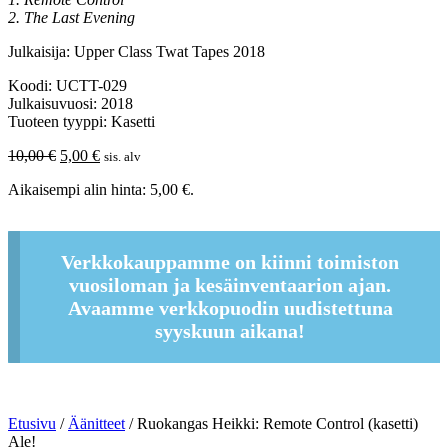
2. The Last Evening
Julkaisija: Upper Class Twat Tapes 2018
Koodi: UCTT-029
Julkaisuvuosi: 2018
Tuoteen tyyppi: Kasetti
Alkuperäinen
Nykyinen
10,00
€
5,00
€
sis. alv
hinta
hinta
Aikaisempi alin hinta:
5,00
€
.
oli:
on:
10,00 €.
5,00 €.
Verkkokauppamme on kiinni toimiston
vuosiloman ja kesäinventaarion ajan.
Avaamme verkkopuodin uudistettuna
syyskuun aikana!
Etusivu
/
Äänitteet
/ Ruokangas Heikki: Remote Control (kasetti)
Ale!