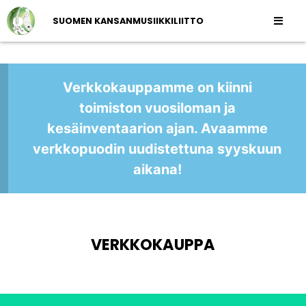
SUOMEN KANSANMUSIIKKILIITTO
Verkkokauppamme on kiinni
toimiston vuosiloman ja
kesäinventaarion ajan. Avaamme
verkkopuodin uudistettuna syyskuun
aikana!
VERKKOKAUPPA