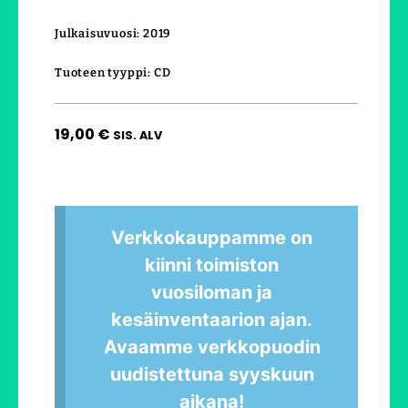
Julkaisuvuosi: 2019
Tuoteen tyyppi: CD
19,00
€
SIS. ALV
Verkkokauppamme on
kiinni toimiston
vuosiloman ja
kesäinventaarion ajan.
Avaamme verkkopuodin
uudistettuna syyskuun
aikana!