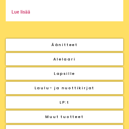
Lue lisää
Äänitteet
Alelaari
Lapsille
Laulu- ja nuottikirjat
LP:t
Muut tuotteet