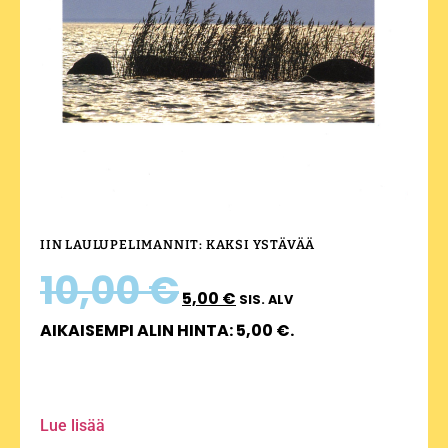
IIN LAULUPELIMANNIT: KAKSI YSTÄVÄÄ
10,00
€
5,00
€
SIS. ALV
AIKAISEMPI ALIN HINTA:
5,00
€
.
Lue lisää