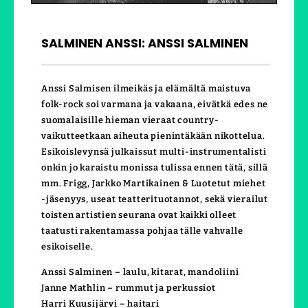
SALMINEN ANSSI: ANSSI SALMINEN
Anssi Salmisen ilmeikäs ja elämältä maistuva
folk-rock soi varmana ja vakaana, eivätkä edes ne
suomalaisille hieman vieraat country-
vaikutteetkaan aiheuta pienintäkään nikottelua.
Esikoislevynsä julkaissut multi-instrumentalisti
onkin jo karaistu monissa tulissa ennen tätä, sillä
mm. Frigg, Jarkko Martikainen & Luotetut miehet
-jäsenyys, useat teatterituotannot, sekä vierailut
toisten artistien seurana ovat kaikki olleet
taatusti rakentamassa pohjaa tälle vahvalle
esikoiselle.
Anssi Salminen – laulu, kitarat, mandoliini
Janne Mathlin – rummut ja perkussiot
Harri Kuusijärvi – haitari