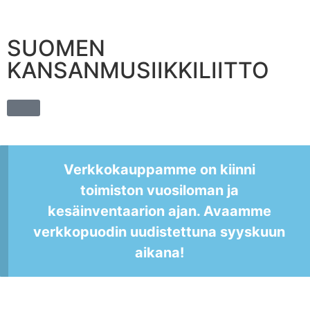
SUOMEN
KANSANMUSIIKKILIITTO
Verkkokauppamme on kiinni
toimiston vuosiloman ja
kesäinventaarion ajan. Avaamme
verkkopuodin uudistettuna syyskuun
aikana!