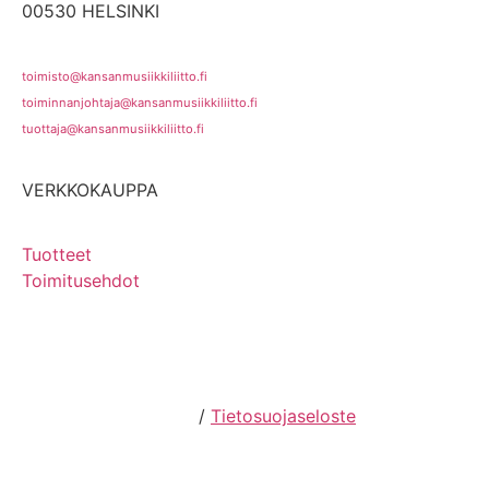
00530 HELSINKI
toimisto@kansanmusiikkiliitto.fi
toiminnanjohtaja@kansanmusiikkiliitto.fi
tuottaja@kansanmusiikkiliitto.fi
VERKKOKAUPPA
Tuotteet
Toimitusehdot
Hosting by Sivustamo
/
Tietosuojaseloste