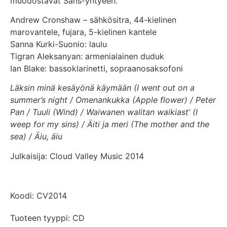
muodostavat Sans-yhtyeen.
Andrew Cronshaw – sähkösitra, 44-kielinen
marovantele, fujara, 5-kielinen kantele
Sanna Kurki-Suonio: laulu
Tigran Aleksanyan: armenialainen duduk
Ian Blake: bassoklarinetti, sopraanosaksofoni
Läksin minä kesäyönä käymään (I went out on a
summer’s night / Omenankukka (Apple flower) / Peter
Pan / Tuuli (Wind) / Waiwanen walitan waikiast’ (I
weep for my sins) / Äiti ja meri (The mother and the
sea) / Äiu, äiu
Julkaisija: Cloud Valley Music 2014
Koodi: CV2014
Tuoteen tyyppi: CD