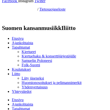
Facebook
Instagram
Twitter
Hosting by Sivustamo
/
Tietosuojaseloste
Suomen kansanmusiikkIliitto
Etusivu
Ajankohtaista
Tapahtumat
Kiertueet
Kiertuehaku & konserttijärjestäjälle
Samuelin Poloneesi
Folk-Suomi
Koulutukset
Liitto
Liity jäseneksi
Huomionosoitukset ja pelimannimerkit
Yhdenvertaisuus
Yhteystiedot
Etusivu
Ajankohtaista
Tapahtumat