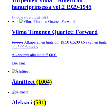
Turpeinen Viola – American
hanuriprinsessa vol.2 1929-1945
17,00
€
Lue lisää
sis. alv
Ale!
Vilma Timonen Quartet: Forward
19,50
€
Alkuperäinen hinta oli: 19,50 €.
5,00
€
Nykyinen hinta
on: 5,00 €.
sis. alv
Aikaisempi alin hinta:
5,00
€
.
Lue lisää
Äänitteet
(1004)
Alelaari
(531)