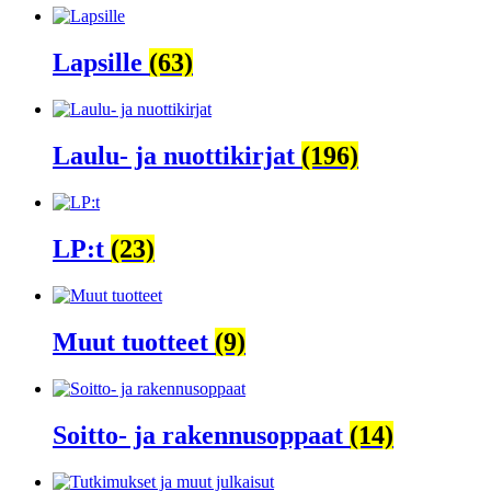
Lapsille
(63)
Laulu- ja nuottikirjat
(196)
LP:t
(23)
Muut tuotteet
(9)
Soitto- ja rakennusoppaat
(14)