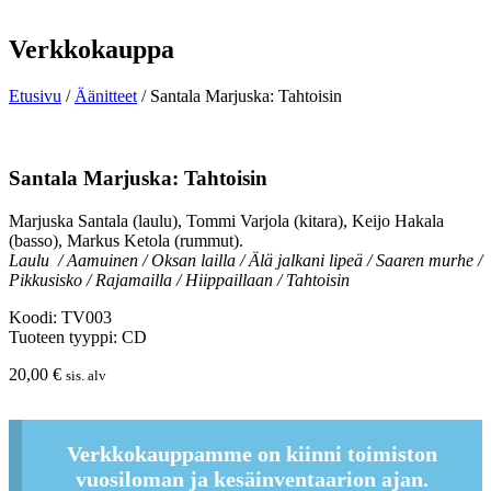
Verkkokauppa
Etusivu
/
Äänitteet
/ Santala Marjuska: Tahtoisin
Santala Marjuska: Tahtoisin
Marjuska Santala (laulu), Tommi Varjola (kitara), Keijo Hakala
(basso), Markus Ketola (rummut).
Laulu / Aamuinen / Oksan lailla / Älä jalkani lipeä / Saaren murhe /
Pikkusisko / Rajamailla / Hiippaillaan / Tahtoisin
Koodi: TV003
Tuoteen tyyppi: CD
20,00
€
sis. alv
Verkkokauppamme on kiinni toimiston
vuosiloman ja kesäinventaarion ajan.