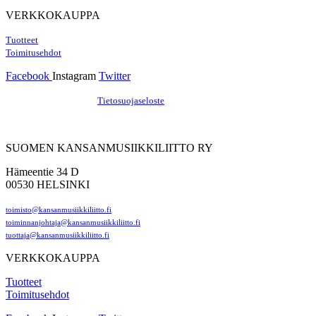
VERKKOKAUPPA
Tuotteet
Toimitusehdot
Facebook
Instagram
Twitter
Hosting by Sivustamo
/
Tietosuojaseloste
SUOMEN KANSANMUSIIKKILIITTO RY
Hämeentie 34 D
00530 HELSINKI
toimisto@kansanmusiikkiliitto.fi
toiminnanjohtaja@kansanmusiikkiliitto.fi
tuottaja@kansanmusiikkiliitto.fi
VERKKOKAUPPA
Tuotteet
Toimitusehdot