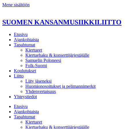
Mene sisältöön
SUOMEN KANSANMUSIIKKILIITTO
Etusivu
Ajankohtaista
Tapahtumat
Kiertueet
Kiertuehaku & konserttijärjestäjälle
Samuelin Poloneesi
Folk-Suomi
Koulutukset
Liitto
Liity jäseneksi
Huomionosoitukset ja pelimannimerkit
Yhdenvertaisuus
Yhteystiedot
Etusivu
Ajankohtaista
Tapahtumat
Kiertueet
Kiertuehaku & konserttijärjestäjälle