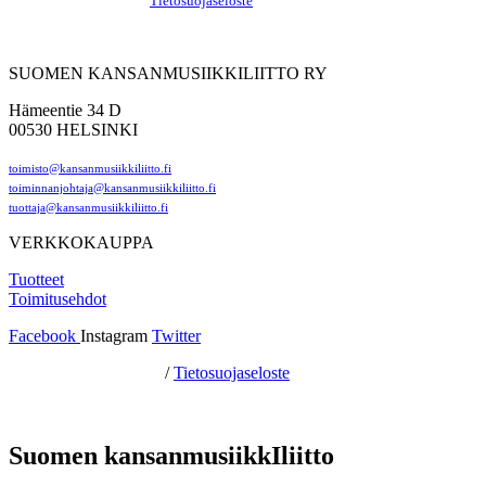
Hosting by Sivustamo
/
Tietosuojaseloste
SUOMEN KANSANMUSIIKKILIITTO RY
Hämeentie 34 D
00530 HELSINKI
toimisto@kansanmusiikkiliitto.fi
toiminnanjohtaja@kansanmusiikkiliitto.fi
tuottaja@kansanmusiikkiliitto.fi
VERKKOKAUPPA
Tuotteet
Toimitusehdot
Facebook
Instagram
Twitter
Hosting by Sivustamo
/
Tietosuojaseloste
Suomen kansanmusiikkIliitto