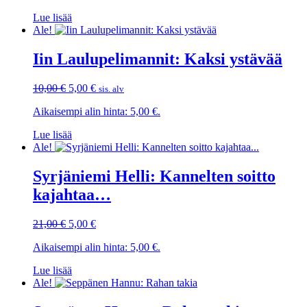
18,50 €.
5,00 €.
Lue lisää
Ale!
Iin Laulupelimannit: Kaksi ystävää
Alkuperäinen
Nykyinen
10,00
€
5,00
€
sis. alv
hinta
hinta
Aikaisempi alin hinta:
5,00
€
.
oli:
on:
10,00 €.
5,00 €.
Lue lisää
Ale!
Syrjäniemi Helli: Kannelten soitto
kajahtaa…
Alkuperäinen
Nykyinen
21,00
€
5,00
€
hinta
hinta
Aikaisempi alin hinta:
5,00
€
.
oli:
on:
21,00 €.
5,00 €.
Lue lisää
Ale!