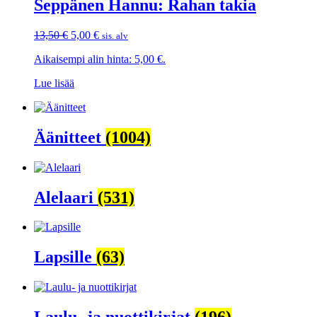
Seppänen Hannu: Rahan takia
Alkuperäinen
Nykyinen
13,50
€
5,00
€
sis. alv
hinta
hinta
Aikaisempi alin hinta:
5,00
€
.
oli:
on:
13,50 €.
5,00 €.
Lue lisää
Äänitteet
(1004)
Alelaari
(531)
Lapsille
(63)