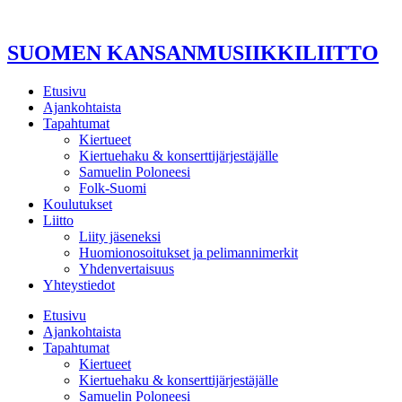
Mene
sisältöön
SUOMEN KANSANMUSIIKKILIITTO
Etusivu
Ajankohtaista
Tapahtumat
Kiertueet
Kiertuehaku & konserttijärjestäjälle
Samuelin Poloneesi
Folk-Suomi
Koulutukset
Liitto
Liity jäseneksi
Huomionosoitukset ja pelimannimerkit
Yhdenvertaisuus
Yhteystiedot
Etusivu
Ajankohtaista
Tapahtumat
Kiertueet
Kiertuehaku & konserttijärjestäjälle
Samuelin Poloneesi