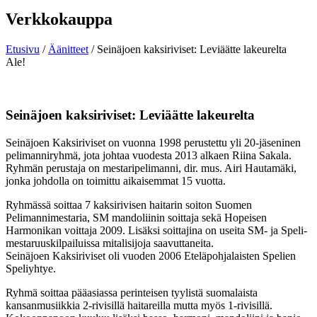
Verkkokauppa
Etusivu
/
Äänitteet
/ Seinäjoen kaksiriviset: Leviäätte lakeurelta
Ale!
Seinäjoen kaksiriviset: Leviäätte lakeurelta
Seinäjoen Kaksiriviset on vuonna 1998 perustettu yli 20-jäseninen
pelimanniryhmä, jota johtaa vuodesta 2013 alkaen Riina Sakala.
Ryhmän perustaja on mestaripelimanni, dir. mus. Airi Hautamäki,
jonka johdolla on toimittu aikaisemmat 15 vuotta.
Ryhmässä soittaa 7 kaksirivisen haitarin soiton Suomen
Pelimannimestaria, SM mandoliinin soittaja sekä Hopeisen
Harmonikan voittaja 2009. Lisäksi soittajina on useita SM- ja Speli-
mestaruuskilpailuissa mitalisijoja saavuttaneita.
Seinäjoen Kaksiriviset oli vuoden 2006 Eteläpohjalaisten Spelien
Speliyhtye.
Ryhmä soittaa pääasiassa perinteisen tyylistä suomalaista
kansanmusiikkia 2-rivisillä haitareilla mutta myös 1-rivisillä.