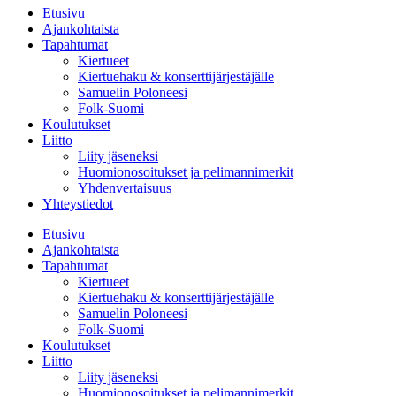
Etusivu
Ajankohtaista
Tapahtumat
Kiertueet
Kiertuehaku & konserttijärjestäjälle
Samuelin Poloneesi
Folk-Suomi
Koulutukset
Liitto
Liity jäseneksi
Huomionosoitukset ja pelimannimerkit
Yhdenvertaisuus
Yhteystiedot
Etusivu
Ajankohtaista
Tapahtumat
Kiertueet
Kiertuehaku & konserttijärjestäjälle
Samuelin Poloneesi
Folk-Suomi
Koulutukset
Liitto
Liity jäseneksi
Huomionosoitukset ja pelimannimerkit