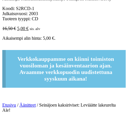
Koodi: S2RCD-1
Julkaisuvuosi: 2003
Tuoteen tyyppi: CD
Alkuperäinen
Nykyinen
16,50
€
5,00
€
sis. alv
hinta
hinta
Aikaisempi alin hinta:
5,00
€
.
oli:
on:
16,50 €.
5,00 €.
Verkkokauppamme on kiinni toimiston
vuosiloman ja kesäinventaarion ajan.
Avaamme verkkopuodin uudistettuna
syyskuun aikana!
Etusivu
/
Äänitteet
/ Seinäjoen kaksiriviset: Leviäätte lakeurelta
Ale!