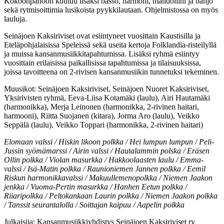
Kokoonpanoon kuuluu lisäksi basso, harmoni, mandoliini ja banjo
sekä rytmisoittimia lusikoista pyykkilautaan. Ohjelmistossa on myös
lauluja.
Seinäjoen Kaksiriviset ovat esiintyneet vuosittain Kaustisilla ja
Eteläpohjalaisissa Speleissä sekä useita kertoja Folklandia-risteilyllä
ja muissa kansanmusiikkitapahtumissa. Lisäksi ryhmä esiintyy
vuosittain erilaisissa paikallisissa tapahtumissa ja tilaisuuksissa,
joissa tavoitteena on 2-rivisen kansanmusiikin tunnetuksi tekeminen.
Muusikot: Seinäjoen Kaksiriviset, Seinäjoen Nuoret Kaksiriviset,
Yksirivisten ryhmä, Eeva-Liisa Kotamäki (laulu), Airi Hautamäki
(harmonikka), Merja Leinonen (harmonikka, 2-rivinen haitari,
harmooni), Riitta Suojanen (kitara), Jorma Aro (laulu), Veikko
Seppälä (laulu), Veikko Toppari (harmonikka, 2-rivinen haitari)
Elomaan valssi / Hiskin likoon polkka / Hei lumpun lumpun / Peli-
Jussin syömämarssi / Airin valssi / Hautalammin polska / Eräsen
Ollin polkka / Violan masurkka / Hakkoolaasten laulu / Emma-
valssi / Isä-Matin polkka / Raunioniemen Jannen polkka / Eemil
Riskun harmonikkavalssi / Makuullemenopolkka / Niemen Jaakon
jenkka / Vuoma-Pertin masurkka / Hanhen Eetun polkka /
Riiaripolkka / Peltokankaan Laurin polkka / Niemen Jaakon polkka
/ Tanssit seurantalolla / Soittajan kaipuu / Aapelin polkka
Julkaisija: Kansanmusiikkiyhdistys Seinäjoen Kaksiriviset ry