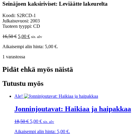
Seinäjoen kaksiriviset: Leviäätte lakeurelta
Koodi: S2RCD-1
Julkaisuvuosi: 2003
Tuoteen tyyppi: CD
Alkuperäinen
Nykyinen
16,50
€
5,00
€
sis. alv
hinta
hinta
Aikaisempi alin hinta:
5,00
€
.
oli:
on:
16,50 €.
5,00 €.
1 varastossa
Pidät ehkä myös näistä
Tutustu myös
Ale!
Jonninjoutavat: Haikiaa ja haipakkaa
Alkuperäinen
Nykyinen
18,50
€
5,00
€
sis. alv
hinta
hinta
Aikaisempi alin hinta:
5,00
€
.
oli:
on: