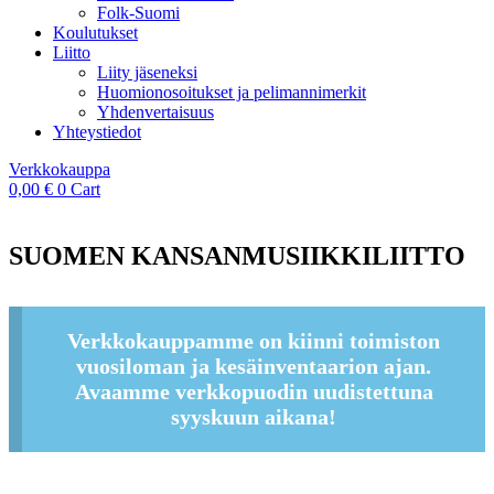
Folk-Suomi
Koulutukset
Liitto
Liity jäseneksi
Huomionosoitukset ja pelimannimerkit
Yhdenvertaisuus
Yhteystiedot
Verkkokauppa
0,00
€
0
Cart
SUOMEN KANSANMUSIIKKILIITTO
Verkkokauppamme on kiinni toimiston
vuosiloman ja kesäinventaarion ajan.
Avaamme verkkopuodin uudistettuna
syyskuun aikana!