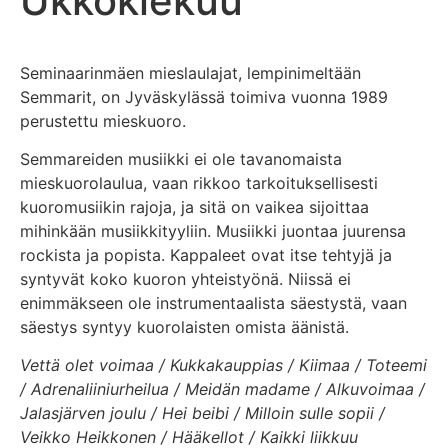
Ukkokiekuu
Seminaarinmäen mieslaulajat, lempinimeltään
Semmarit, on Jyväskylässä toimiva vuonna 1989
perustettu mieskuoro.
Semmareiden musiikki ei ole tavanomaista
mieskuorolaulua, vaan rikkoo tarkoituksellisesti
kuoromusiikin rajoja, ja sitä on vaikea sijoittaa
mihinkään musiikkityyliin. Musiikki juontaa juurensa
rockista ja popista. Kappaleet ovat itse tehtyjä ja
syntyvät koko kuoron yhteistyönä. Niissä ei
enimmäkseen ole instrumentaalista säestystä, vaan
säestys syntyy kuorolaisten omista äänistä.
Vettä olet voimaa / Kukkakauppias / Kiimaa / Toteemi
/ Adrenaliiniurheilua / Meidän madame / Alkuvoimaa /
Jalasjärven joulu / Hei beibi / Milloin sulle sopii /
Veikko Heikkonen / Hääkellot / Kaikki liikkuu