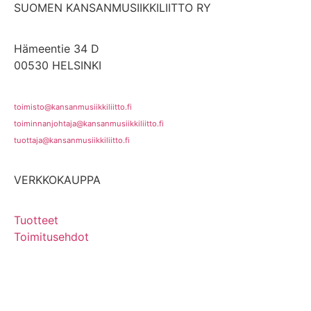
SUOMEN KANSANMUSIIKKILIITTO RY
Hämeentie 34 D
00530 HELSINKI
toimisto@kansanmusiikkiliitto.fi
toiminnanjohtaja@kansanmusiikkiliitto.fi
tuottaja@kansanmusiikkiliitto.fi
VERKKOKAUPPA
Tuotteet
Toimitusehdot