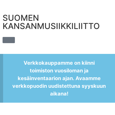
SUOMEN
KANSANMUSIIKKILIITTO
Verkkokauppamme on kiinni
toimiston vuosiloman ja
kesäinventaarion ajan. Avaamme
verkkopuodin uudistettuna syyskuun
aikana!