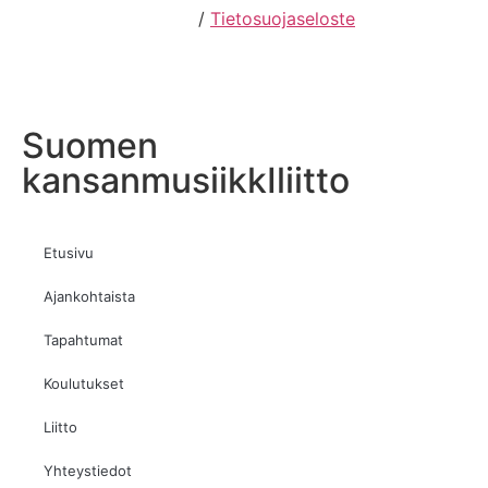
Hosting by Sivustamo
/
Tietosuojaseloste
Suomen
kansanmusiikkIliitto
Etusivu
Ajankohtaista
Tapahtumat
Koulutukset
Liitto
Yhteystiedot