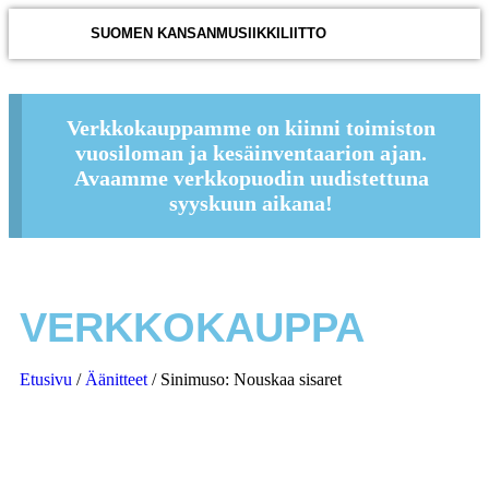
SUOMEN KANSANMUSIIKKILIITTO
Verkkokauppamme on kiinni toimiston
vuosiloman ja kesäinventaarion ajan.
Avaamme verkkopuodin uudistettuna
syyskuun aikana!
VERKKOKAUPPA
Etusivu
/
Äänitteet
/ Sinimuso: Nouskaa sisaret