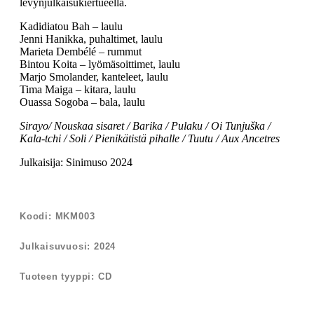
levynjulkaisukiertueella.
Kadidiatou Bah – laulu
Jenni Hanikka, puhaltimet, laulu
Marieta Dembélé – rummut
Bintou Koita – lyömäsoittimet, laulu
Marjo Smolander, kanteleet, laulu
Tima Maiga – kitara, laulu
Ouassa Sogoba – bala, laulu
Sirayo/ Nouskaa sisaret / Barika / Pulaku / Oi Tunjuška /
Kala-tchi / Soli / Pienikätistä pihalle / Tuutu / Aux Ancetres
Julkaisija: Sinimuso 2024
Koodi: MKM003
Julkaisuvuosi: 2024
Tuoteen tyyppi: CD