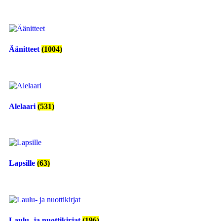
Äänitteet
(1004)
Alelaari
(531)
Lapsille
(63)
Laulu- ja nuottikirjat
(196)