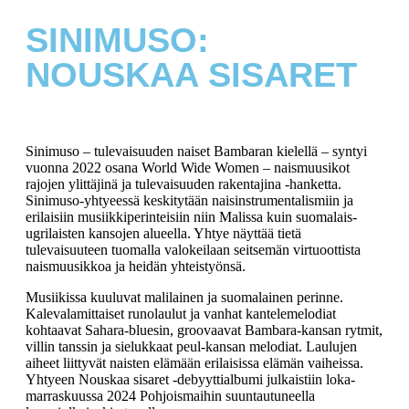
SINIMUSO:
NOUSKAA SISARET
Sinimuso – tulevaisuuden naiset Bambaran kielellä – syntyi
vuonna 2022 osana World Wide Women – naismuusikot
rajojen ylittäjinä ja tulevaisuuden rakentajina -hanketta.
Sinimuso-yhtyeessä keskitytään naisinstrumentalismiin ja
erilaisiin musiikkiperinteisiin niin Malissa kuin suomalais-
ugrilaisten kansojen alueella. Yhtye näyttää tietä
tulevaisuuteen tuomalla valokeilaan seitsemän virtuoottista
naismuusikkoa ja heidän yhteistyönsä.
Musiikissa kuuluvat malilainen ja suomalainen perinne.
Kalevalamittaiset runolaulut ja vanhat kantelemelodiat
kohtaavat Sahara-bluesin, groovaavat Bambara-kansan rytmit,
villin tanssin ja sielukkaat peul-kansan melodiat. Laulujen
aiheet liittyvät naisten elämään erilaisissa elämän vaiheissa.
Yhtyeen Nouskaa sisaret -debyyttialbumi julkaistiin loka-
marraskuussa 2024 Pohjoismaihin suuntautuneella