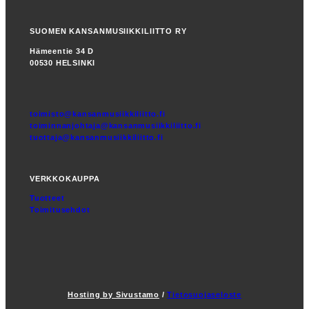
SUOMEN KANSANMUSIIKKILIITTO RY
Hämeentie 34 D
00530 HELSINKI
toimisto@kansanmusiikkiliitto.fi
toiminnanjohtaja@kansanmusiikkiliitto.fi
tuottaja@kansanmusiikkiliitto.fi
VERKKOKAUPPA
Tuotteet
Toimitusehdot
Hosting by Sivustamo
/
Tietosuojaseloste