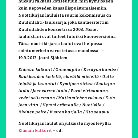
huokuu rakkaus kotiseutuun, niin Kymijokeen
kuin Repoveden kansallispuistomaisemiin.
Nuottikirjan lauluista suurin kokonaisuus on
Kuutinlahti-laulusarja, joka kantaesitettiin
Kuutinlahden konsertissa 2003. Monet
lauluistani ovat tulleet tutuiksi kuoroversioina.
Tässä nuottikirjassa laulut ovat helpossa
sointumerkein varustetussa muodossa. –
19.9.2013. Jouni Sjöblom
Elämän kulkurit / Onnenapila / Kesäyön hambo /
Raakkauden kielellä, elävällä mielellä / Uutta
leipää ja lauantai / Kymijoen virtaa / Soutajan
laulu / Joenvarren laulu / Purot virtaamaan,
vedet solisemaan / Matkamiehen rukous / Kuin
joen virta / Hymni erämaalle / Nuotiolla /
Kivinen pelto / Vuoren harjalla / Ilta saapuu
Nuottikirjan laulut on julkaistu myös levyllä:
Elämän kulkurit
– cd.