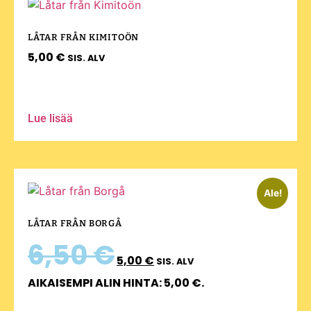
LÅTAR FRÅN KIMITOÖN
5,00
€
SIS. ALV
Lue lisää
Ale!
LÅTAR FRÅN BORGÅ
6,50
€
5,00
€
SIS. ALV
AIKAISEMPI ALIN HINTA:
5,00
€
.