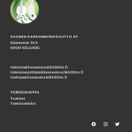
SUOMEN KANSANMUSIIKKILIITTO RY
Hämeentie 34 D
00530 HELSINKI
toimisto@kansanmusiikkiliitto.fi
toiminnanjohtaja@kansanmusiikkiliitto.fi
tuottaja@kansanmusiikkiliitto.fi
VERKKOKAUPPA
Tuotteet
Toimitusehdot