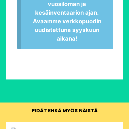
vuosiloman ja
kesäinventaarion ajan.
Avaamme verkkopuodin
uudistettuna syyskuun
aikana!
PIDÄT EHKÄ MYÖS NÄISTÄ