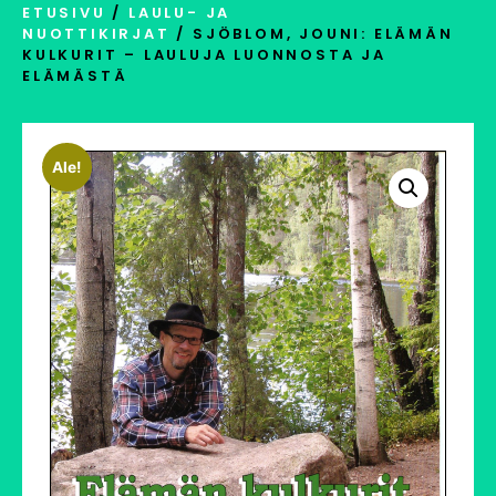
ETUSIVU
/
LAULU- JA
NUOTTIKIRJAT
/ SJÖBLOM, JOUNI: ELÄMÄN
KULKURIT – LAULUJA LUONNOSTA JA
ELÄMÄSTÄ
Ale!