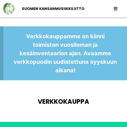
SUOMEN KANSANMUSIIKKILIITTO
Verkkokauppamme on kiinni
toimiston vuosiloman ja
kesäinventaarion ajan. Avaamme
verkkopuodin uudistettuna syyskuun
aikana!
VERKKOKAUPPA