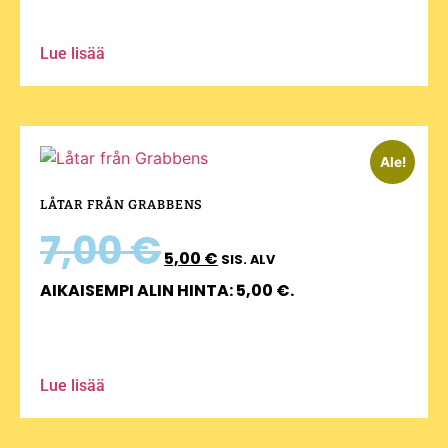
Lue lisää
Ale!
LÅTAR FRÅN GRABBENS
7,00
€
5,00
€
SIS. ALV
AIKAISEMPI ALIN HINTA:
5,00
€
.
Lue lisää