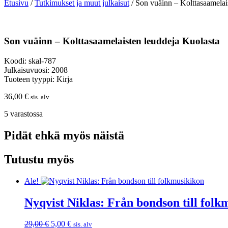
Etusivu
/
Tutkimukset ja muut julkaisut
/ Son vuäinn – Kolttasaamelai
Son vuäinn – Kolttasaamelaisten leuddeja Kuolasta
Koodi: skal-787
Julkaisuvuosi: 2008
Tuoteen tyyppi: Kirja
36,00
€
sis. alv
5 varastossa
Pidät ehkä myös näistä
Tutustu myös
Ale!
Nyqvist Niklas: Från bondson till folk
Alkuperäinen
Nykyinen
29,00
€
5,00
€
sis. alv