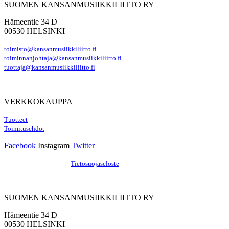
SUOMEN KANSANMUSIIKKILIITTO RY
Hämeentie 34 D
00530 HELSINKI
toimisto@kansanmusiikkiliitto.fi
toiminnanjohtaja@kansanmusiikkiliitto.fi
tuottaja@kansanmusiikkiliitto.fi
VERKKOKAUPPA
Tuotteet
Toimitusehdot
Facebook
Instagram
Twitter
Hosting by Sivustamo
/
Tietosuojaseloste
SUOMEN KANSANMUSIIKKILIITTO RY
Hämeentie 34 D
00530 HELSINKI