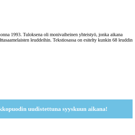
uonna 1993. Tuloksena oli monivaiheinen yhteistyö, jonka aikana
ttasaamelaisten leuddeihin. Tekstiosassa on esitelty kunkin 68 leuddin
kkopuodin uudistettuna syyskuun aikana!