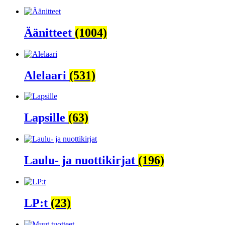
Äänitteet
(1004)
Alelaari
(531)
Lapsille
(63)
Laulu- ja nuottikirjat
(196)
LP:t
(23)