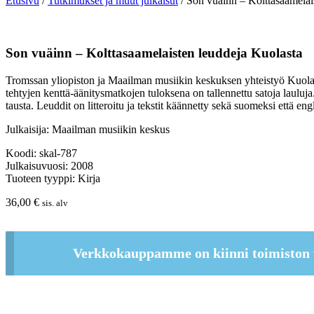
Etusivu
/
Tutkimukset ja muut julkaisut
/ Son vuäinn – Kolttasaamelai
Son vuäinn – Kolttasaamelaisten leuddeja Kuolasta
Tromssan yliopiston ja Maailman musiikin keskuksen yhteistyö Kuolan
tehtyjen kenttä-äänitysmatkojen tuloksena on tallennettu satoja laulu
tausta. Leuddit on litteroitu ja tekstit käännetty sekä suomeksi että eng
Julkaisija: Maailman musiikin keskus
Koodi: skal-787
Julkaisuvuosi: 2008
Tuoteen tyyppi: Kirja
36,00
€
sis. alv
Verkkokauppamme on kiinni toimiston 