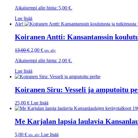
hinta
hinta
Aikaisempi alin hinta:
5,00
€
.
oli:
on:
29,00 €.
5,00 €.
Lue lisää
Ale!
Koiranen Antti: Kansantanssin koulutu
Alkuperäinen
Nykyinen
13,00
€
2,00
€
sis. alv
hinta
hinta
Aikaisempi alin hinta:
2,00
€
.
oli:
on:
13,00 €.
2,00 €.
Lue lisää
Koiranen Siru: Vesseli ja amputoitu p
25,00
€
Lue lisää
Me Karjalan lapsia laulavia Kansanlau
5,00
€
Lue lisää
sis. alv