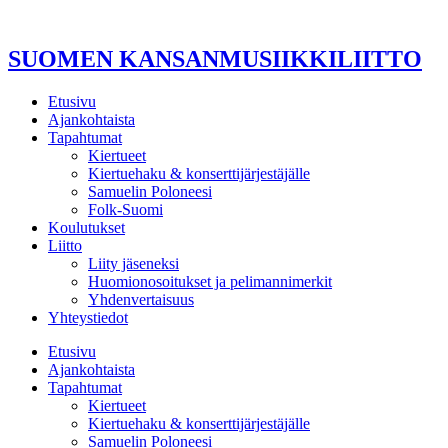
Mene
sisältöön
SUOMEN KANSANMUSIIKKILIITTO
Etusivu
Ajankohtaista
Tapahtumat
Kiertueet
Kiertuehaku & konserttijärjestäjälle
Samuelin Poloneesi
Folk-Suomi
Koulutukset
Liitto
Liity jäseneksi
Huomionosoitukset ja pelimannimerkit
Yhdenvertaisuus
Yhteystiedot
Etusivu
Ajankohtaista
Tapahtumat
Kiertueet
Kiertuehaku & konserttijärjestäjälle
Samuelin Poloneesi