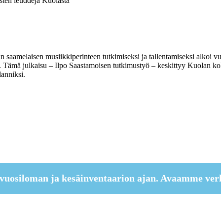
sten leuddeja Kuolasta
 saamelaisen musiikkiperinteen tutkimiseksi ja tallentamiseksi alkoi v
ja. Tämä julkaisu – Ilpo Saastamoisen tutkimustyö – keskittyy Kuolan kol
lanniksi.
vuosiloman ja kesäinventaarion ajan. Avaamme ver