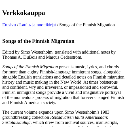
Verkkokauppa
Etusivu
/
Laulu- ja nuottikirjat
/ Songs of the Finnish Migration
Songs of the Finnish Migration
Edited by Simo Westerholm, translated with additional notes by
Thomas A. DuBois and Marcus Cederström.
Songs of the Finnish Migration
presents music, lyrics, and chords
for more than eighty Finnish-language immigrant songs, alongside
singable English translations and detailed notes on Finnish migration
history and music making in the New World. At times boisterous
and confident, wry and irreverent, or impassioned and sorrowful,
Finnish immigrant songs provide a vivid and imaginative portrayal
of the momentous process of migration that forever changed Finnish
and Finnish American society.
The current volume expands upon Simo Westerholm’s 1983
groundbreaking collection
Reisaavaisen laulu Amerikkaan:
Siirtolaislauluja
, which drew from archival sources, manuscripts,