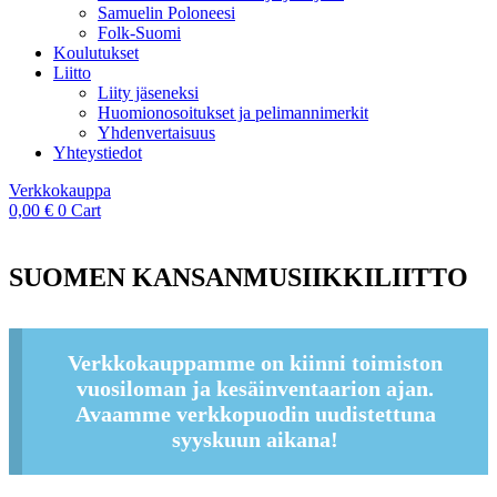
Samuelin Poloneesi
Folk-Suomi
Koulutukset
Liitto
Liity jäseneksi
Huomionosoitukset ja pelimannimerkit
Yhdenvertaisuus
Yhteystiedot
Verkkokauppa
0,00
€
0
Cart
SUOMEN KANSANMUSIIKKILIITTO
Verkkokauppamme on kiinni toimiston
vuosiloman ja kesäinventaarion ajan.
Avaamme verkkopuodin uudistettuna
syyskuun aikana!