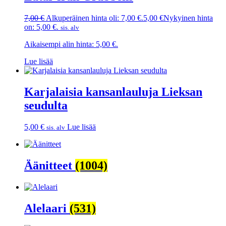
7,00
€
Alkuperäinen hinta oli: 7,00 €.
5,00
€
Nykyinen hinta
on: 5,00 €.
sis. alv
Aikaisempi alin hinta:
5,00
€
.
Lue lisää
Karjalaisia kansanlauluja Lieksan
seudulta
5,00
€
Lue lisää
sis. alv
Äänitteet
(1004)
Alelaari
(531)