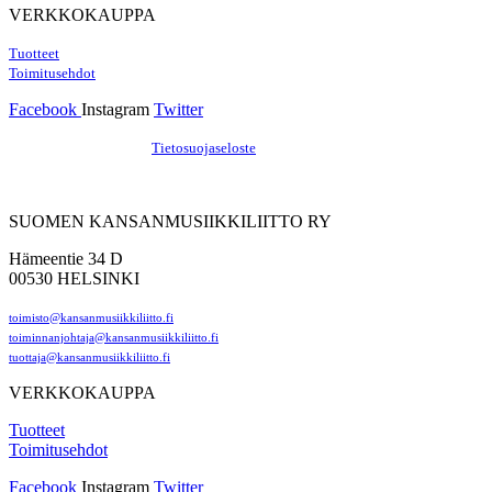
VERKKOKAUPPA
Tuotteet
Toimitusehdot
Facebook
Instagram
Twitter
Hosting by Sivustamo
/
Tietosuojaseloste
SUOMEN KANSANMUSIIKKILIITTO RY
Hämeentie 34 D
00530 HELSINKI
toimisto@kansanmusiikkiliitto.fi
toiminnanjohtaja@kansanmusiikkiliitto.fi
tuottaja@kansanmusiikkiliitto.fi
VERKKOKAUPPA
Tuotteet
Toimitusehdot
Facebook
Instagram
Twitter