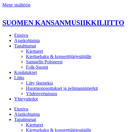
Mene sisältöön
SUOMEN KANSANMUSIIKKILIITTO
Etusivu
Ajankohtaista
Tapahtumat
Kiertueet
Kiertuehaku & konserttijärjestäjälle
Samuelin Poloneesi
Folk-Suomi
Koulutukset
Liitto
Liity jäseneksi
Huomionosoitukset ja pelimannimerkit
Yhdenvertaisuus
Yhteystiedot
Etusivu
Ajankohtaista
Tapahtumat
Kiertueet
Kiertuehaku & konserttijärjestäjälle