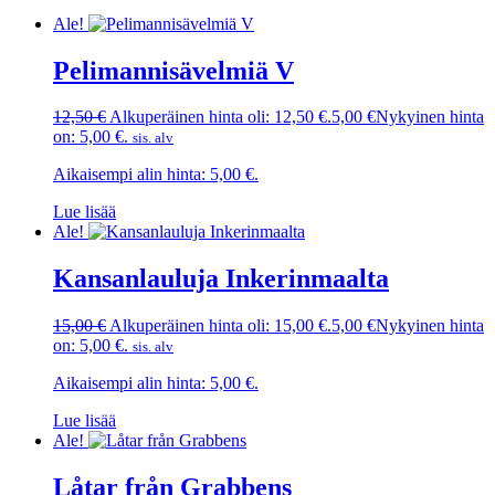
Ale!
Pelimannisävelmiä V
12,50
€
Alkuperäinen hinta oli: 12,50 €.
5,00
€
Nykyinen hinta
on: 5,00 €.
sis. alv
Aikaisempi alin hinta:
5,00
€
.
Lue lisää
Ale!
Kansanlauluja Inkerinmaalta
15,00
€
Alkuperäinen hinta oli: 15,00 €.
5,00
€
Nykyinen hinta
on: 5,00 €.
sis. alv
Aikaisempi alin hinta:
5,00
€
.
Lue lisää
Ale!
Låtar från Grabbens