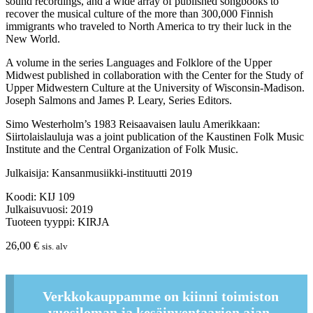
sound recordings, and a wide array of published songbooks to
recover the musical culture of the more than 300,000 Finnish
immigrants who traveled to North America to try their luck in the
New World.
A volume in the series Languages and Folklore of the Upper
Midwest published in collaboration with the Center for the Study of
Upper Midwestern Culture at the University of Wisconsin-Madison.
Joseph Salmons and James P. Leary, Series Editors.
Simo Westerholm’s 1983 Reisaavaisen laulu Amerikkaan:
Siirtolaislauluja was a joint publication of the Kaustinen Folk Music
Institute and the Central Organization of Folk Music.
Julkaisija: Kansanmusiikki-instituutti 2019
Koodi: KIJ 109
Julkaisuvuosi: 2019
Tuoteen tyyppi: KIRJA
26,00
€
sis. alv
Verkkokauppamme on kiinni toimiston
vuosiloman ja kesäinventaarion ajan.