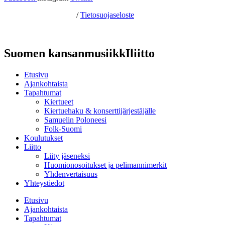
Hosting by Sivustamo
/
Tietosuojaseloste
Suomen kansanmusiikkIliitto
Etusivu
Ajankohtaista
Tapahtumat
Kiertueet
Kiertuehaku & konserttijärjestäjälle
Samuelin Poloneesi
Folk-Suomi
Koulutukset
Liitto
Liity jäseneksi
Huomionosoitukset ja pelimannimerkit
Yhdenvertaisuus
Yhteystiedot
Etusivu
Ajankohtaista
Tapahtumat