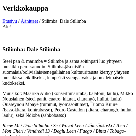
Verkkokauppa
Etusivu
/
Äänitteet
/ Stilimba: Dale Stilimba
Ale!
Stilimba: Dale Stilimba
Steel pan & marimba = Stilimba ja sama soitinpari luo yhtyeen
musiikin perussaundin. Stilimba-jäsenistön
suomalais/bolivialais/senegalilainen kulttuuritausta kiertyy yhtyeen
musiikissa leikilliseksi, lempeästi svengaavaksi ja omaleimaiseksi
kudokseksi.
Muusikot: Maarika Autio (konserttimarimba, balafoni, laulu), Mikko
Nousiainen (steel panit, cuatro, kitarat, charangó, huilut, laulu),
Ousseynou Mbaye (rummut, lyömäsoittimet), Tuomo Kuure
(bassokitara, kontrabasso), Pedro Castellón (kitara, charangó, huilut,
laulu), sekä Ndioba (sähköbasso)
Reew Mi / Dale Stilimba / Se / Woyal Leen / Jämsänkoski / Toco /
Mon Chéri / Vendredi 13 / Deglu Leen / Fuego / Binta / Tobago-