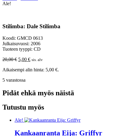
Ale!
Stilimba: Dale Stilimba
Koodi: GMCD 0613
Julkaisuvuosi: 2006
Tuoteen tyyppi: CD
Alkuperäinen
Nykyinen
20,00
€
5,00
€
sis. alv
hinta
hinta
Aikaisempi alin hinta:
5,00
€
.
oli:
on:
20,00 €.
5,00 €.
5 varastossa
Pidät ehkä myös näistä
Tutustu myös
Ale!
Kankaanranta Eija: Griffyr