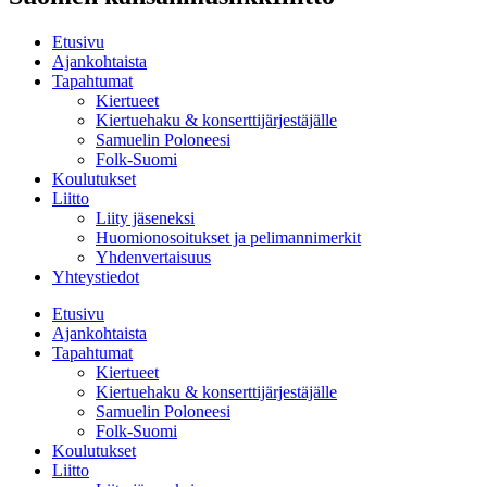
Etusivu
Ajankohtaista
Tapahtumat
Kiertueet
Kiertuehaku & konserttijärjestäjälle
Samuelin Poloneesi
Folk-Suomi
Koulutukset
Liitto
Liity jäseneksi
Huomionosoitukset ja pelimannimerkit
Yhdenvertaisuus
Yhteystiedot
Etusivu
Ajankohtaista
Tapahtumat
Kiertueet
Kiertuehaku & konserttijärjestäjälle
Samuelin Poloneesi
Folk-Suomi
Koulutukset
Liitto