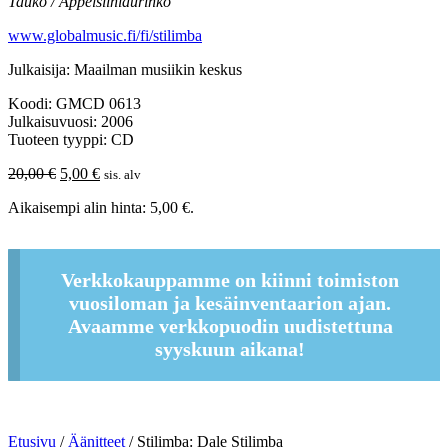
Tauko / Appelsiiniaurinko
www.globalmusic.fi/fi/stilimba
Julkaisija: Maailman musiikin keskus
Koodi: GMCD 0613
Julkaisuvuosi: 2006
Tuoteen tyyppi: CD
Alkuperäinen
Nykyinen
20,00
€
5,00
€
sis. alv
hinta
hinta
Aikaisempi alin hinta:
5,00
€
.
oli:
on:
20,00 €.
5,00 €.
Verkkokauppamme on kiinni toimiston
vuosiloman ja kesäinventaarion ajan.
Avaamme verkkopuodin uudistettuna
syyskuun aikana!
Etusivu
/
Äänitteet
/ Stilimba: Dale Stilimba