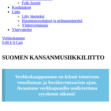
Folk-Suomi
Koulutukset
Liitto
Liity jäseneksi
Huomionosoitukset ja pelimannimerkit
Yhdenvertaisuus
Yhteystiedot
Verkkokauppa
0,00
€
0
Cart
SUOMEN KANSANMUSIIKKILIITTO
Verkkokauppamme on kiinni toimiston
vuosiloman ja kesäinventaarion ajan.
Avaamme verkkopuodin uudistettuna
syyskuun aikana!