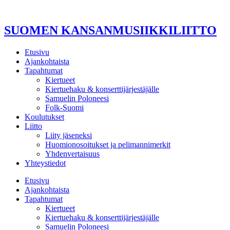
Mene
sisältöön
SUOMEN KANSANMUSIIKKILIITTO
Etusivu
Ajankohtaista
Tapahtumat
Kiertueet
Kiertuehaku & konserttijärjestäjälle
Samuelin Poloneesi
Folk-Suomi
Koulutukset
Liitto
Liity jäseneksi
Huomionosoitukset ja pelimannimerkit
Yhdenvertaisuus
Yhteystiedot
Etusivu
Ajankohtaista
Tapahtumat
Kiertueet
Kiertuehaku & konserttijärjestäjälle
Samuelin Poloneesi