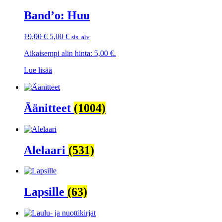
Band’o: Huu
Alkuperäinen
Nykyinen
19,00
€
5,00
€
sis. alv
hinta
hinta
Aikaisempi alin hinta:
5,00
€
.
oli:
on:
19,00 €.
5,00 €.
Lue lisää
Äänitteet
(1004)
Alelaari
(531)
Lapsille
(63)