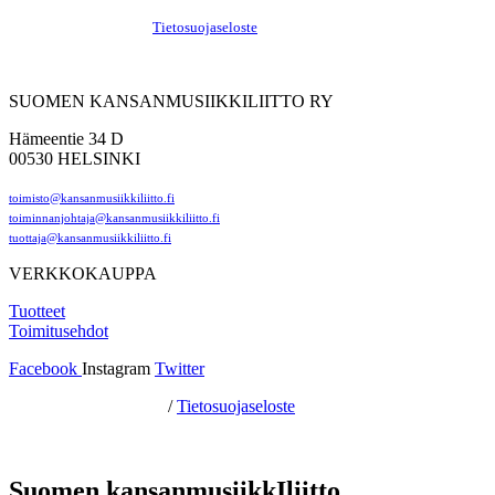
Hosting by Sivustamo
/
Tietosuojaseloste
SUOMEN KANSANMUSIIKKILIITTO RY
Hämeentie 34 D
00530 HELSINKI
toimisto@kansanmusiikkiliitto.fi
toiminnanjohtaja@kansanmusiikkiliitto.fi
tuottaja@kansanmusiikkiliitto.fi
VERKKOKAUPPA
Tuotteet
Toimitusehdot
Facebook
Instagram
Twitter
Hosting by Sivustamo
/
Tietosuojaseloste
Suomen kansanmusiikkIliitto