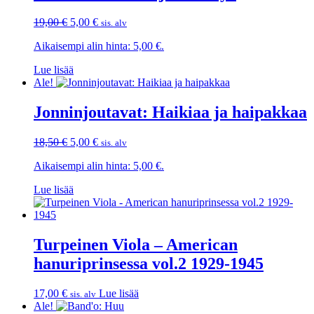
Alkuperäinen
Nykyinen
19,00
€
5,00
€
sis. alv
hinta
hinta
Aikaisempi alin hinta:
5,00
€
.
oli:
on:
19,00 €.
5,00 €.
Lue lisää
Ale!
Jonninjoutavat: Haikiaa ja haipakkaa
Alkuperäinen
Nykyinen
18,50
€
5,00
€
sis. alv
hinta
hinta
Aikaisempi alin hinta:
5,00
€
.
oli:
on:
18,50 €.
5,00 €.
Lue lisää
Turpeinen Viola – American
hanuriprinsessa vol.2 1929-1945
17,00
€
Lue lisää
sis. alv
Ale!