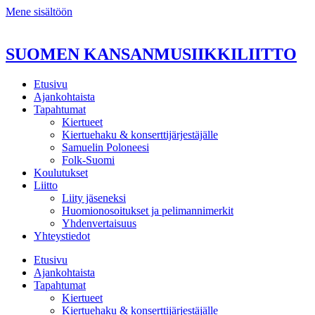
Mene sisältöön
SUOMEN KANSANMUSIIKKILIITTO
Etusivu
Ajankohtaista
Tapahtumat
Kiertueet
Kiertuehaku & konserttijärjestäjälle
Samuelin Poloneesi
Folk-Suomi
Koulutukset
Liitto
Liity jäseneksi
Huomionosoitukset ja pelimannimerkit
Yhdenvertaisuus
Yhteystiedot
Etusivu
Ajankohtaista
Tapahtumat
Kiertueet
Kiertuehaku & konserttijärjestäjälle