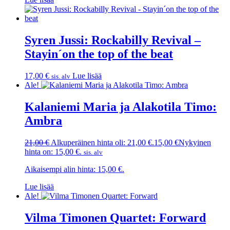
Syren Jussi: Rockabilly Revival –
Stayin´on the top of the beat
17,00
€
Lue lisää
sis. alv
Ale!
Kalaniemi Maria ja Alakotila Timo:
Ambra
21,00
€
Alkuperäinen hinta oli: 21,00 €.
15,00
€
Nykyinen
hinta on: 15,00 €.
sis. alv
Aikaisempi alin hinta:
15,00
€
.
Lue lisää
Ale!
Vilma Timonen Quartet: Forward