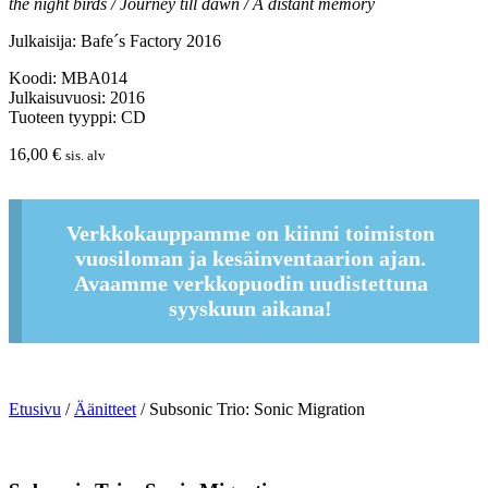
the night birds / Journey till dawn / A distant memory
Julkaisija: Bafe´s Factory 2016
Koodi: MBA014
Julkaisuvuosi: 2016
Tuoteen tyyppi: CD
16,00
€
sis. alv
Verkkokauppamme on kiinni toimiston
vuosiloman ja kesäinventaarion ajan.
Avaamme verkkopuodin uudistettuna
syyskuun aikana!
Etusivu
/
Äänitteet
/ Subsonic Trio: Sonic Migration