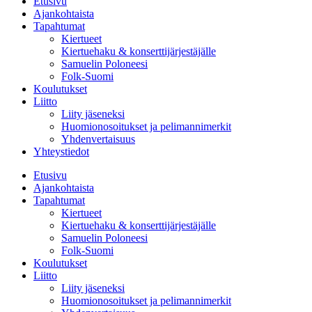
Etusivu
Ajankohtaista
Tapahtumat
Kiertueet
Kiertuehaku & konserttijärjestäjälle
Samuelin Poloneesi
Folk-Suomi
Koulutukset
Liitto
Liity jäseneksi
Huomionosoitukset ja pelimannimerkit
Yhdenvertaisuus
Yhteystiedot
Etusivu
Ajankohtaista
Tapahtumat
Kiertueet
Kiertuehaku & konserttijärjestäjälle
Samuelin Poloneesi
Folk-Suomi
Koulutukset
Liitto
Liity jäseneksi
Huomionosoitukset ja pelimannimerkit