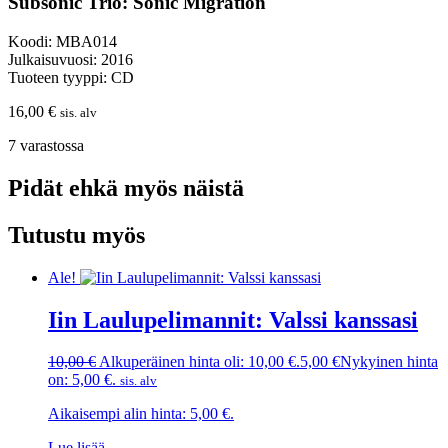
Subsonic Trio: Sonic Migration
Koodi: MBA014
Julkaisuvuosi: 2016
Tuoteen tyyppi: CD
16,00
€
sis. alv
7 varastossa
Pidät ehkä myös näistä
Tutustu myös
Ale!
Iin Laulupelimannit: Valssi kanssasi
10,00
€
Alkuperäinen hinta oli: 10,00 €.
5,00
€
Nykyinen hinta
on: 5,00 €.
sis. alv
Aikaisempi alin hinta:
5,00
€
.
Lue lisää