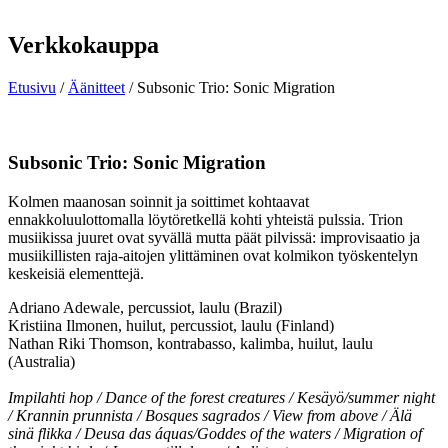
Verkkokauppa
Etusivu
/
Äänitteet
/ Subsonic Trio: Sonic Migration
Subsonic Trio: Sonic Migration
Kolmen maanosan soinnit ja soittimet kohtaavat
ennakkoluulottomalla löytöretkellä kohti yhteistä pulssia. Trion
musiikissa juuret ovat syvällä mutta päät pilvissä: improvisaatio ja
musiikillisten raja-aitojen ylittäminen ovat kolmikon työskentelyn
keskeisiä elementtejä.
Adriano Adewale, percussiot, laulu (Brazil)
Kristiina Ilmonen, huilut, percussiot, laulu (Finland)
Nathan Riki Thomson, kontrabasso, kalimba, huilut, laulu
(Australia)
Impilahti hop / Dance of the forest creatures / Kesäyö/summer night
/ Krannin prunnista / Bosques sagrados / View from above / Älä
sinä flikka / Deusa das áquas/Goddes of the waters / Migration of