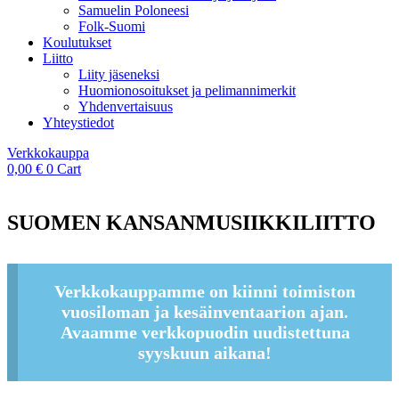
Samuelin Poloneesi
Folk-Suomi
Koulutukset
Liitto
Liity jäseneksi
Huomionosoitukset ja pelimannimerkit
Yhdenvertaisuus
Yhteystiedot
Verkkokauppa
0,00
€
0
Cart
SUOMEN KANSANMUSIIKKILIITTO
Verkkokauppamme on kiinni toimiston
vuosiloman ja kesäinventaarion ajan.
Avaamme verkkopuodin uudistettuna
syyskuun aikana!