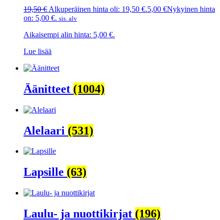
19,50
€
Alkuperäinen hinta oli: 19,50 €.
5,00
€
Nykyinen hinta
on: 5,00 €.
sis. alv
Aikaisempi alin hinta:
5,00
€
.
Lue lisää
Äänitteet
(1004)
Alelaari
(531)
Lapsille
(63)
Laulu- ja nuottikirjat
(196)