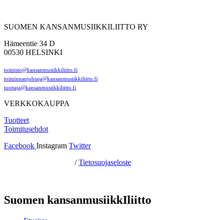
SUOMEN KANSANMUSIIKKILIITTO RY
Hämeentie 34 D
00530 HELSINKI
toimisto@kansanmusiikkiliitto.fi
toiminnanjohtaja@kansanmusiikkiliitto.fi
tuottaja@kansanmusiikkiliitto.fi
VERKKOKAUPPA
Tuotteet
Toimitusehdot
Facebook
Instagram
Twitter
Hosting by Sivustamo
/
Tietosuojaseloste
Suomen kansanmusiikkIliitto