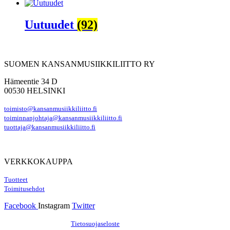
Uutuudet
(92)
SUOMEN KANSANMUSIIKKILIITTO RY
Hämeentie 34 D
00530 HELSINKI
toimisto@kansanmusiikkiliitto.fi
toiminnanjohtaja@kansanmusiikkiliitto.fi
tuottaja@kansanmusiikkiliitto.fi
VERKKOKAUPPA
Tuotteet
Toimitusehdot
Facebook
Instagram
Twitter
Hosting by Sivustamo
/
Tietosuojaseloste