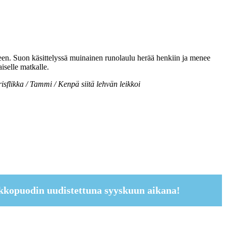
seen. Suon käsittelyssä muinainen runolaulu herää henkiin ja menee
iselle matkalle.
isflikka / Tammi / Kenpä siitä lehvän leikkoi
kkopuodin uudistettuna syyskuun aikana!