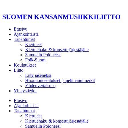
Mene
sisältöön
SUOMEN KANSANMUSIIKKILIITTO
Etusivu
Ajankohtaista
Tapahtumat
Kiertueet
Kiertuehaku & konserttijärjestäjälle
Samuelin Poloneesi
Folk-Suomi
Koulutukset
Liitto
Liity jäseneksi
Huomionosoitukset ja pelimannimerkit
Yhdenvertaisuus
Yhteystiedot
Etusivu
Ajankohtaista
Tapahtumat
Kiertueet
Kiertuehaku & konserttijärjestäjälle
Samuelin Poloneesi