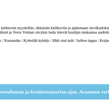
kiehtoviin myytteihin, rikkaisiin kielikuviin ja ajattomaan sävelkudok
ulismi ja Veera Voiman sävykäs laulu imevät kuulijan mukaansa uudenla
 Nousuaika / Kylmällä kyhätty / Mitä sinä tulit / Sulhon tappo / Koijar
vuosiloman ja kesäinventaarion ajan. Avaamme ver