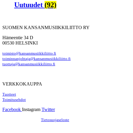
Uutuudet
(92)
SUOMEN KANSANMUSIIKKILIITTO RY
Hämeentie 34 D
00530 HELSINKI
toimisto@kansanmusiikkiliitto.fi
toiminnanjohtaja@kansanmusiikkiliitto.fi
tuottaja@kansanmusiikkiliitto.fi
VERKKOKAUPPA
Tuotteet
Toimitusehdot
Facebook
Instagram
Twitter
Hosting by Sivustamo
/
Tietosuojaseloste