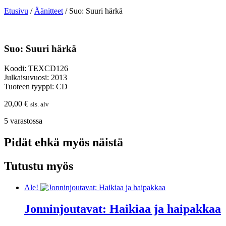
Etusivu
/
Äänitteet
/ Suo: Suuri härkä
Suo: Suuri härkä
Koodi: TEXCD126
Julkaisuvuosi: 2013
Tuoteen tyyppi: CD
20,00
€
sis. alv
5 varastossa
Pidät ehkä myös näistä
Tutustu myös
Ale!
Jonninjoutavat: Haikiaa ja haipakkaa