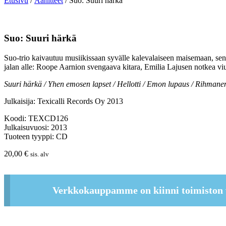
Etusivu
/
Äänitteet
/ Suo: Suuri härkä
Suo: Suuri härkä
Suo-trio kaivautuu musiikissaan syvälle kalevalaiseen maisemaan, sen 
jalan alle: Roope Aarnion svengaava kitara, Emilia Lajusen notkea vi
Suuri härkä / Yhen emosen lapset / Hellotti / Emon lupaus / Rihmanen /
Julkaisija: Texicalli Records Oy 2013
Koodi: TEXCD126
Julkaisuvuosi: 2013
Tuoteen tyyppi: CD
20,00
€
sis. alv
Verkkokauppamme on kiinni toimiston 