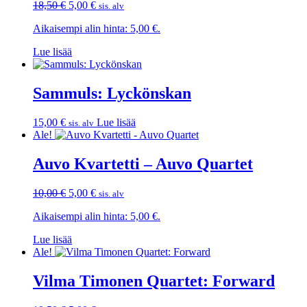
Alkuperäinen
Nykyinen
18,50
€
5,00
€
sis. alv
hinta
hinta
Aikaisempi alin hinta:
5,00
€
.
oli:
on:
18,50 €.
5,00 €.
Lue lisää
Sammuls: Lyckönskan
15,00
€
Lue lisää
sis. alv
Ale!
Auvo Kvartetti – Auvo Quartet
Alkuperäinen
Nykyinen
10,00
€
5,00
€
sis. alv
hinta
hinta
Aikaisempi alin hinta:
5,00
€
.
oli:
on:
10,00 €.
5,00 €.
Lue lisää
Ale!
Vilma Timonen Quartet: Forward