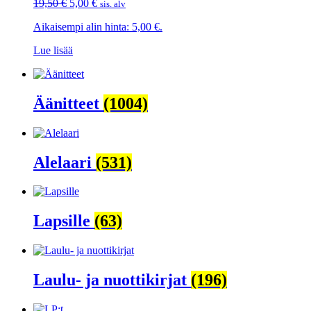
Alkuperäinen
Nykyinen
19,50
€
5,00
€
sis. alv
hinta
hinta
Aikaisempi alin hinta:
5,00
€
.
oli:
on:
19,50 €.
5,00 €.
Lue lisää
Äänitteet
(1004)
Alelaari
(531)
Lapsille
(63)
Laulu- ja nuottikirjat
(196)