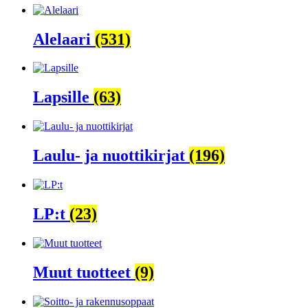
Alelaari
(531)
Lapsille
(63)
Laulu- ja nuottikirjat
(196)
LP:t
(23)
Muut tuotteet
(9)