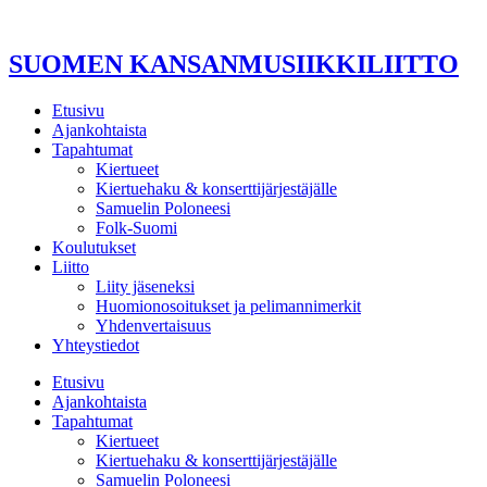
Mene
sisältöön
SUOMEN KANSANMUSIIKKILIITTO
Etusivu
Ajankohtaista
Tapahtumat
Kiertueet
Kiertuehaku & konserttijärjestäjälle
Samuelin Poloneesi
Folk-Suomi
Koulutukset
Liitto
Liity jäseneksi
Huomionosoitukset ja pelimannimerkit
Yhdenvertaisuus
Yhteystiedot
Etusivu
Ajankohtaista
Tapahtumat
Kiertueet
Kiertuehaku & konserttijärjestäjälle
Samuelin Poloneesi