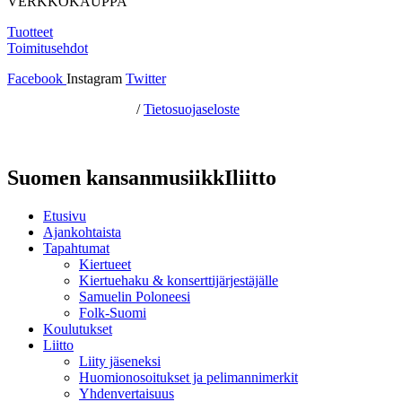
VERKKOKAUPPA
Tuotteet
Toimitusehdot
Facebook
Instagram
Twitter
Hosting by Sivustamo
/
Tietosuojaseloste
Suomen kansanmusiikkIliitto
Etusivu
Ajankohtaista
Tapahtumat
Kiertueet
Kiertuehaku & konserttijärjestäjälle
Samuelin Poloneesi
Folk-Suomi
Koulutukset
Liitto
Liity jäseneksi
Huomionosoitukset ja pelimannimerkit
Yhdenvertaisuus