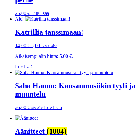
perhe
25,00
€
Lue lisää
Ale!
Katrillia tanssimaan!
Alkuperäinen
Nykyinen
14,00
€
5,00
€
sis. alv
hinta
hinta
Aikaisempi alin hinta:
5,00
€
.
oli:
on:
14,00 €.
5,00 €.
Lue lisää
Saha Hannu: Kansanmusiikin tyyli ja
muuntelu
26,00
€
Lue lisää
sis. alv
Äänitteet
(1004)