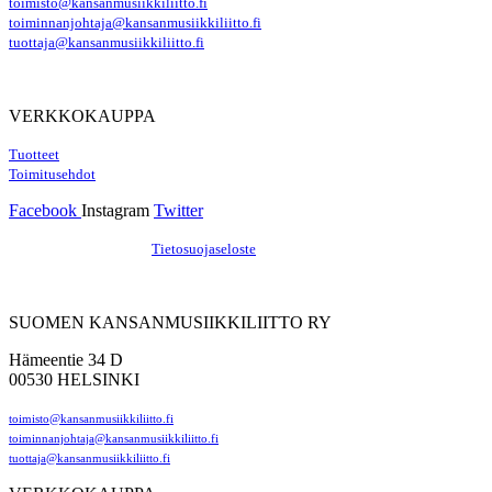
toimisto@kansanmusiikkiliitto.fi
toiminnanjohtaja@kansanmusiikkiliitto.fi
tuottaja@kansanmusiikkiliitto.fi
VERKKOKAUPPA
Tuotteet
Toimitusehdot
Facebook
Instagram
Twitter
Hosting by Sivustamo
/
Tietosuojaseloste
SUOMEN KANSANMUSIIKKILIITTO RY
Hämeentie 34 D
00530 HELSINKI
toimisto@kansanmusiikkiliitto.fi
toiminnanjohtaja@kansanmusiikkiliitto.fi
tuottaja@kansanmusiikkiliitto.fi