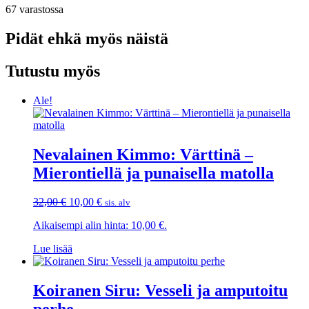
67 varastossa
Pidät ehkä myös näistä
Tutustu myös
Ale!
Nevalainen Kimmo: Värttinä –
Mierontiellä ja punaisella matolla
Alkuperäinen
Nykyinen
32,00
€
10,00
€
sis. alv
hinta
hinta
Aikaisempi alin hinta:
10,00
€
.
oli:
on:
32,00 €.
10,00 €.
Lue lisää
Koiranen Siru: Vesseli ja amputoitu