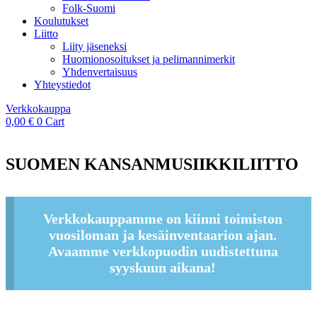
Folk-Suomi
Koulutukset
Liitto
Liity jäseneksi
Huomionosoitukset ja pelimannimerkit
Yhdenvertaisuus
Yhteystiedot
Verkkokauppa
0,00
€
0
Cart
SUOMEN KANSANMUSIIKKILIITTO
Verkkokauppamme on kiinni toimiston
vuosiloman ja kesäinventaarion ajan.
Avaamme verkkopuodin uudistettuna
syyskuun aikana!