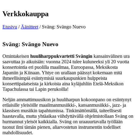
Verkkokauppa
Etusivu
/
Äänitteet
/ Sväng: Svängo Nuevo
Sväng: Svängo Nuevo
Omintakeisen
huuliharppukvartetti Svängin
kansainvälinen ura
saavuttaa jo aikuisiän: vuonna 2024 tulee kuluneeksi yli 20 vuotta
konsertointia eri puolilla maailmaa, Euroopassa, Meksikosta
Japaniin ja Kiinaan. Yhtye on urallaan päässyt kokemaan mitä
ihmeellisimpiä esiintymisiä suurkaupunkien hulppeista
konserttipalatseista ja kirkoista aina kyläjuhliin Etelä-Meksikon
Tapachulassa tai Lapin perukoilla!
Neljän ammattimuusikon ja huuliharpun kokoonpano on esiintynyt
erilaisille yleisöille maailmanmusiikki-, kansanmusiikki-, jazz- ja
klassisen musiikin tapahtumissa. Tinkimättömällä, taiteellisesti
haastavalla, mutta yhtäaikaa viihdyttävällä ohjelmistollaan Sväng on
hurmannut yleisöt kaikkialla. Sväng on uraauurtavalla työllään
tuonut ilmi tämän pienen, aliarvostetun instrumentin todelliset
mahdollisuudet.