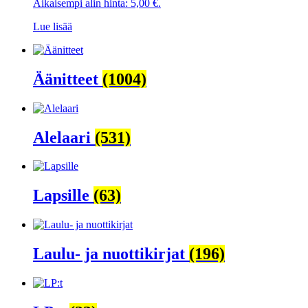
Aikaisempi alin hinta:
5,00
€
.
Lue lisää
Äänitteet
(1004)
Alelaari
(531)
Lapsille
(63)
Laulu- ja nuottikirjat
(196)