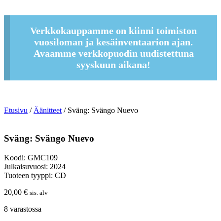
Verkkokauppamme on kiinni toimiston
vuosiloman ja kesäinventaarion ajan.
Avaamme verkkopuodin uudistettuna
syyskuun aikana!
Etusivu
/
Äänitteet
/ Sväng: Svängo Nuevo
Sväng: Svängo Nuevo
Koodi: GMC109
Julkaisuvuosi: 2024
Tuoteen tyyppi: CD
20,00
€
sis. alv
8 varastossa