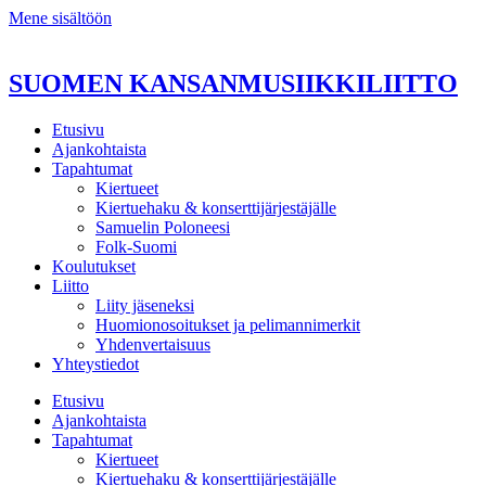
Mene sisältöön
SUOMEN KANSANMUSIIKKILIITTO
Etusivu
Ajankohtaista
Tapahtumat
Kiertueet
Kiertuehaku & konserttijärjestäjälle
Samuelin Poloneesi
Folk-Suomi
Koulutukset
Liitto
Liity jäseneksi
Huomionosoitukset ja pelimannimerkit
Yhdenvertaisuus
Yhteystiedot
Etusivu
Ajankohtaista
Tapahtumat
Kiertueet
Kiertuehaku & konserttijärjestäjälle