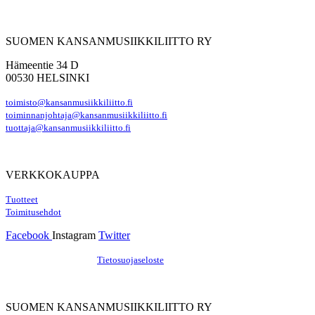
SUOMEN KANSANMUSIIKKILIITTO RY
Hämeentie 34 D
00530 HELSINKI
toimisto@kansanmusiikkiliitto.fi
toiminnanjohtaja@kansanmusiikkiliitto.fi
tuottaja@kansanmusiikkiliitto.fi
VERKKOKAUPPA
Tuotteet
Toimitusehdot
Facebook
Instagram
Twitter
Hosting by Sivustamo
/
Tietosuojaseloste
SUOMEN KANSANMUSIIKKILIITTO RY