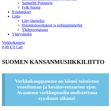
Samuelin Poloneesi
Folk-Suomi
Koulutukset
Liitto
Liity jäseneksi
Huomionosoitukset ja pelimannimerkit
Yhdenvertaisuus
Yhteystiedot
Verkkokauppa
0,00
€
0
Cart
SUOMEN KANSANMUSIIKKILIITTO
Verkkokauppamme on kiinni toimiston
vuosiloman ja kesäinventaarion ajan.
Avaamme verkkopuodin uudistettuna
syyskuun aikana!