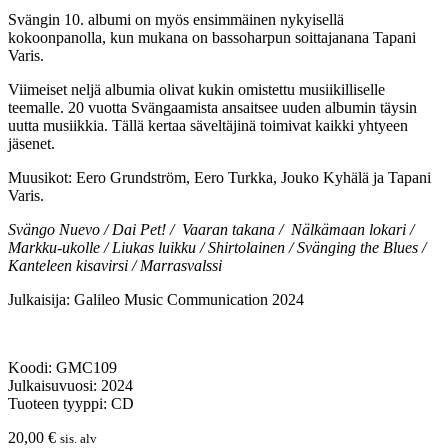
Svängin 10. albumi on myös ensimmäinen nykyisellä
kokoonpanolla, kun mukana on bassoharpun soittajanana Tapani
Varis.
Viimeiset neljä albumia olivat kukin omistettu musiikilliselle
teemalle.
20 vuotta Svängaamista ansaitsee uuden albumin täysin
uutta musiikkia. Tällä kertaa säveltäjinä toimivat kaikki yhtyeen
jäsenet.
Muusikot: Eero Grundström, Eero Turkka, Jouko Kyhälä ja Tapani
Varis.
Svängo Nuevo / Dai Pet! / Vaaran takana / Nälkämaan lokari /
Markku-ukolle / Liukas luikku / Shirtolainen / Svänging the Blues /
Kanteleen kisavirsi / Marrasvalssi
Julkaisija: Galileo Music Communication 2024
Koodi: GMC109
Julkaisuvuosi: 2024
Tuoteen tyyppi: CD
20,00
€
sis. alv