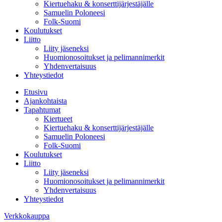
Kiertuehaku & konserttijärjestäjälle
Samuelin Poloneesi
Folk-Suomi
Koulutukset
Liitto
Liity jäseneksi
Huomionosoitukset ja pelimannimerkit
Yhdenvertaisuus
Yhteystiedot
Etusivu
Ajankohtaista
Tapahtumat
Kiertueet
Kiertuehaku & konserttijärjestäjälle
Samuelin Poloneesi
Folk-Suomi
Koulutukset
Liitto
Liity jäseneksi
Huomionosoitukset ja pelimannimerkit
Yhdenvertaisuus
Yhteystiedot
Verkkokauppa