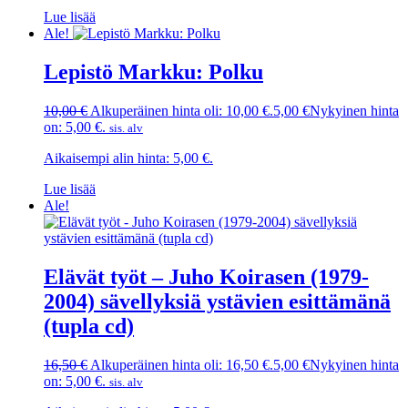
Lue lisää
Ale!
Lepistö Markku: Polku
10,00
€
Alkuperäinen hinta oli: 10,00 €.
5,00
€
Nykyinen hinta
on: 5,00 €.
sis. alv
Aikaisempi alin hinta:
5,00
€
.
Lue lisää
Ale!
Elävät työt – Juho Koirasen (1979-
2004) sävellyksiä ystävien esittämänä
(tupla cd)
16,50
€
Alkuperäinen hinta oli: 16,50 €.
5,00
€
Nykyinen hinta
on: 5,00 €.
sis. alv