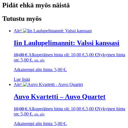
Pidät ehkä myös näistä
Tutustu myös
Ale!
Iin Laulupelimannit: Valssi kanssasi
10,00
€
Alkuperäinen hinta oli: 10,00 €.
5,00
€
Nykyinen hinta
on: 5,00 €.
sis. alv
Aikaisempi alin hinta:
5,00
€
.
Lue lisää
Ale!
Auvo Kvartetti – Auvo Quartet
10,00
€
Alkuperäinen hinta oli: 10,00 €.
5,00
€
Nykyinen hinta
on: 5,00 €.
sis. alv
Aikaisempi alin hinta:
5,00
€
.