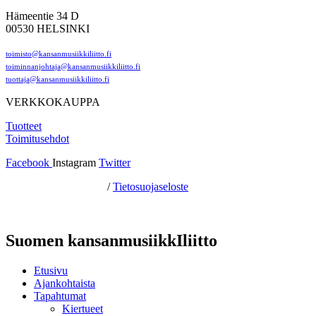
Hämeentie 34 D
00530 HELSINKI
toimisto@kansanmusiikkiliitto.fi
toiminnanjohtaja@kansanmusiikkiliitto.fi
tuottaja@kansanmusiikkiliitto.fi
VERKKOKAUPPA
Tuotteet
Toimitusehdot
Facebook
Instagram
Twitter
Hosting by Sivustamo
/
Tietosuojaseloste
Suomen kansanmusiikkIliitto
Etusivu
Ajankohtaista
Tapahtumat
Kiertueet