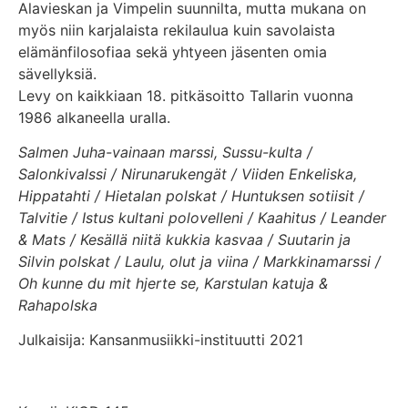
Alavieskan ja Vimpelin suunnilta, mutta mukana on
myös niin karjalaista rekilaulua kuin savolaista
elämänfilosofiaa sekä yhtyeen jäsenten omia
sävellyksiä.
Levy on kaikkiaan 18. pitkäsoitto Tallarin vuonna
1986 alkaneella uralla.
Salmen Juha-vainaan marssi, Sussu-kulta /
Salonkivalssi / Nirunarukengät / Viiden Enkeliska,
Hippatahti / Hietalan polskat / Huntuksen sotiisit /
Talvitie / Istus kultani polovelleni / Kaahitus / Leander
& Mats / Kesällä niitä kukkia kasvaa / Suutarin ja
Silvin polskat / Laulu, olut ja viina / Markkinamarssi /
Oh kunne du mit hjerte se, Karstulan katuja &
Rahapolska
Julkaisija: Kansanmusiikki-instituutti 2021