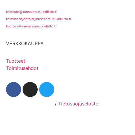
toimisto@kansanmusiikkiliitto.fi
toiminnanjohtaja@kansanmusiikkiliitto.fi
tuottaja@kansanmusiikkiliitto.fi
VERKKOKAUPPA
Tuotteet
Toimitusehdot
Hosting by Sivustamo
/
Tietosuojaseloste