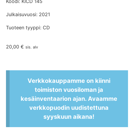
Koodi: KICD 145
Julkaisuvuosi: 2021
Tuoteen tyyppi: CD
20,00
€
sis. alv
Verkkokauppamme on kiinni
toimiston vuosiloman ja
kesäinventaarion ajan. Avaamme
verkkopuodin uudistettuna
syyskuun aikana!