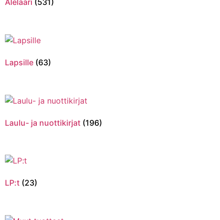
Alelaari
(531)
Lapsille
(63)
Laulu- ja nuottikirjat
(196)
LP:t
(23)