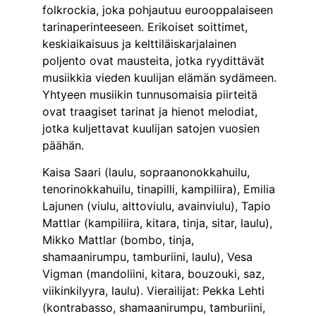
folkrockia, joka pohjautuu eurooppalaiseen
tarinaperinteeseen. Erikoiset soittimet,
keskiaikaisuus ja kelttiläiskarjalainen
poljento ovat mausteita, jotka ryydittävät
musiikkia vieden kuulijan elämän sydämeen.
Yhtyeen musiikin tunnusomaisia piirteitä
ovat traagiset tarinat ja hienot melodiat,
jotka kuljettavat kuulijan satojen vuosien
päähän.
Kaisa Saari (laulu, sopraanonokkahuilu,
tenorinokkahuilu, tinapilli, kampiliira), Emilia
Lajunen (viulu, alttoviulu, avainviulu), Tapio
Mattlar (kampiliira, kitara, tinja, sitar, laulu),
Mikko Mattlar (bombo, tinja,
shamaanirumpu, tamburiini, laulu), Vesa
Vigman (mandoliini, kitara, bouzouki, saz,
viikinkilyyra, laulu). Vierailijat: Pekka Lehti
(kontrabasso, shamaanirumpu, tamburiini,