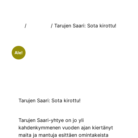
Etusivu
/
Äänitteet
/ Tarujen Saari: Sota kirottu!
Ale!
Tarujen Saari: Sota kirottu!
Tarujen Saari-yhtye on jo yli
kahdenkymmenen vuoden ajan kiertänyt
maita ja mantuja esittäen omintakeista