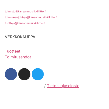
toimisto@kansanmusiikkiliitto.fi
toiminnanjohtaja@kansanmusiikkiliitto.fi
tuottaja@kansanmusiikkiliitto.fi
VERKKOKAUPPA
Tuotteet
Toimitusehdot
Hosting by Sivustamo
/
Tietosuojaseloste