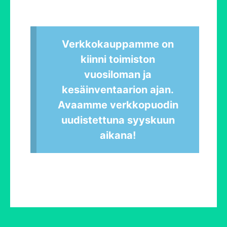
Verkkokauppamme on
kiinni toimiston
vuosiloman ja
kesäinventaarion ajan.
Avaamme verkkopuodin
uudistettuna syyskuun
aikana!