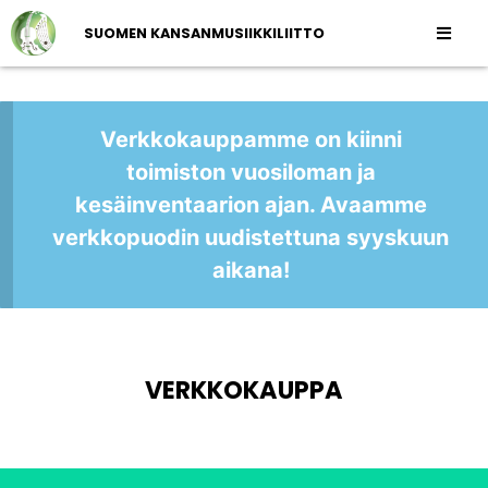
SUOMEN KANSANMUSIIKKILIITTO
Verkkokauppamme on kiinni
toimiston vuosiloman ja
kesäinventaarion ajan. Avaamme
verkkopuodin uudistettuna syyskuun
aikana!
VERKKOKAUPPA