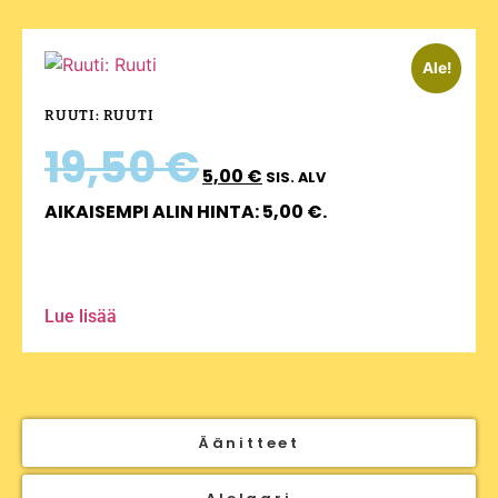
Ale!
RUUTI: RUUTI
19,50
€
5,00
€
SIS. ALV
AIKAISEMPI ALIN HINTA:
5,00
€
.
Lue lisää
Äänitteet