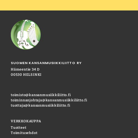
SUOMEN KANSANMUSIIKKILIITTO RY
Hämeentie 34 D
00530 HELSINKI
toimisto@kansanmusiikkiliitto.fi
toiminnanjohtaja@kansanmusiikkiliitto.fi
tuottaja@kansanmusiikkiliitto.fi
VERKKOKAUPPA
Tuotteet
Toimitusehdot