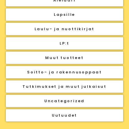
Alelaari
Lapsille
Laulu- ja nuottikirjat
LP:t
Muut tuotteet
Soitto- ja rakennusoppaat
Tutkimukset ja muut julkaisut
Uncategorized
Uutuudet