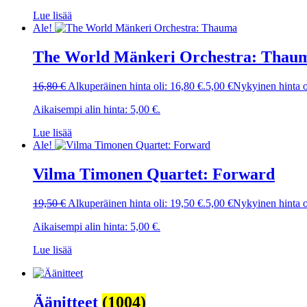
Lue lisää
Ale!
The World Mänkeri Orchestra: Thau
16,80
€
Alkuperäinen hinta oli: 16,80 €.
5,00
€
Nykyinen hinta o
Aikaisempi alin hinta:
5,00
€
.
Lue lisää
Ale!
Vilma Timonen Quartet: Forward
19,50
€
Alkuperäinen hinta oli: 19,50 €.
5,00
€
Nykyinen hinta o
Aikaisempi alin hinta:
5,00
€
.
Lue lisää
Äänitteet
(1004)