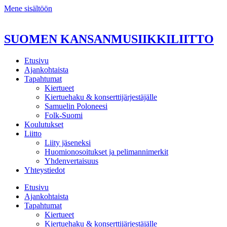
Mene sisältöön
SUOMEN KANSANMUSIIKKILIITTO
Etusivu
Ajankohtaista
Tapahtumat
Kiertueet
Kiertuehaku & konserttijärjestäjälle
Samuelin Poloneesi
Folk-Suomi
Koulutukset
Liitto
Liity jäseneksi
Huomionosoitukset ja pelimannimerkit
Yhdenvertaisuus
Yhteystiedot
Etusivu
Ajankohtaista
Tapahtumat
Kiertueet
Kiertuehaku & konserttijärjestäjälle