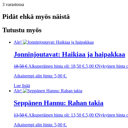
3 varastossa
Pidät ehkä myös näistä
Tutustu myös
Ale!
Jonninjoutavat: Haikiaa ja haipakkaa
18,50
€
Alkuperäinen hinta oli: 18,50 €.
5,00
€
Nykyinen hinta o
Aikaisempi alin hinta:
5,00
€
.
Lue lisää
Ale!
Seppänen Hannu: Rahan takia
13,50
€
Alkuperäinen hinta oli: 13,50 €.
5,00
€
Nykyinen hinta o
Aikaisempi alin hinta:
5,00
€
.