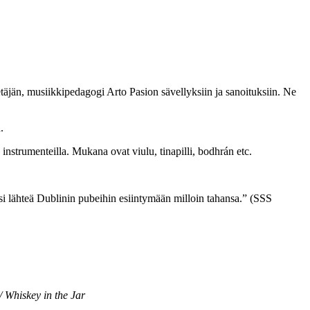
äjän, musiikkipedagogi Arto Pasion sävellyksiin ja sanoituksiin. Ne
.
strumenteilla. Mukana ovat viulu, tinapilli, bodhrán etc.
si lähteä Dublinin pubeihin esiintymään milloin tahansa.” (SSS
 Whiskey in the Jar