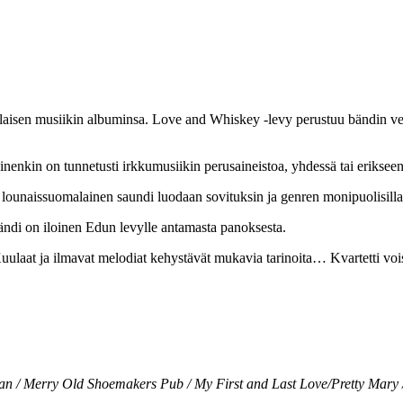
laisen musiikin albuminsa. Love and Whiskey -levy perustuu bändin vet
nenkin on tunnetusti irkkumusiikin perusaineistoa, yhdessä tai erikseen
unaissuomalainen saundi luodaan sovituksin ja genren monipuolisilla in
ndi on iloinen Edun levylle antamasta panoksesta.
ulaat ja ilmavat melodiat kehystävät mukavia tarinoita… Kvartetti voi
an / Merry Old Shoemakers Pub / My First and Last Love/Pretty Mary /