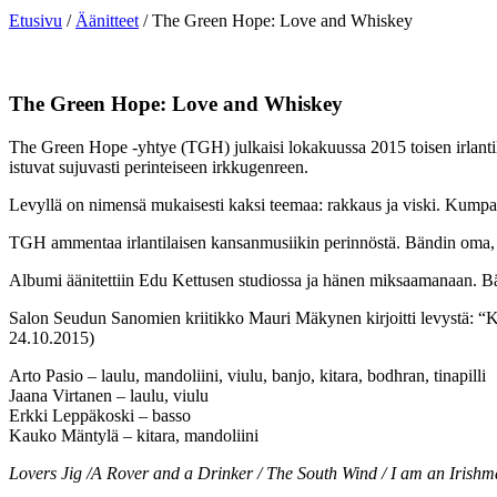
Etusivu
/
Äänitteet
/ The Green Hope: Love and Whiskey
The Green Hope: Love and Whiskey
The Green Hope -yhtye (TGH) julkaisi lokakuussa 2015 toisen irlanti
istuvat sujuvasti perinteiseen irkkugenreen.
Levyllä on nimensä mukaisesti kaksi teemaa: rakkaus ja viski. Kumpai
TGH ammentaa irlantilaisen kansanmusiikin perinnöstä. Bändin oma, lo
Albumi äänitettiin Edu Kettusen studiossa ja hänen miksaamanaan. Bä
Salon Seudun Sanomien kriitikko Mauri Mäkynen kirjoitti levystä: “Ku
24.10.2015)
Arto Pasio – laulu, mandoliini, viulu, banjo, kitara, bodhran, tinapilli
Jaana Virtanen – laulu, viulu
Erkki Leppäkoski – basso
Kauko Mäntylä – kitara, mandoliini
Lovers Jig /A Rover and a Drinker / The South Wind / I am an Irishm