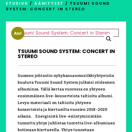
ETUSIVU
/
ÄÄNITTEET
/ TSUUMI SOUND
SYSTEM: CONCERT IN STEREO
Ale!
TSUUMI SOUND SYSTEM: CONCERT IN
STEREO
Suomen johtaviin nykykansanmusiikkiyhtyeisiin
kuuluva Tsuumi Sound System julkaisi viidennen
albuminsa. Tällä kertaa vuorossa on yhtyeen
ensimmäinen live-konserteista taltioitu albumi.
Levyn materiaali on taltioitu yhtyeen
konserteista ja kiertueilta vuosien 2018-2020
aikana. Energisistä live-esiintymisistään
tunnettu yhtye juhlistaa tuoretta live-albumiaan
kotimaan kiertueella. Yhtye tunnetaan