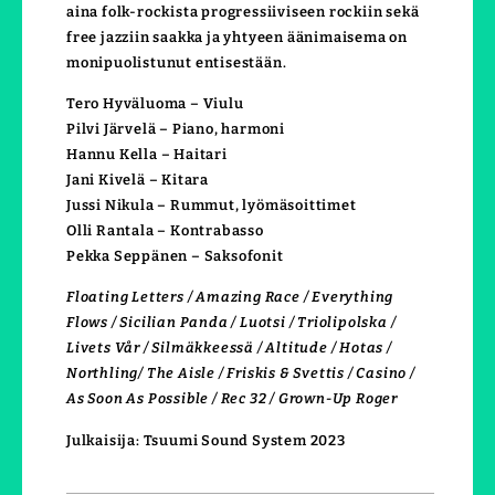
aina folk-rockista progressiiviseen rockiin sekä
free jazziin saakka ja yhtyeen äänimaisema on
monipuolistunut entisestään.
Tero Hyväluoma – Viulu
Pilvi Järvelä – Piano, harmoni
Hannu Kella – Haitari
Jani Kivelä – Kitara
Jussi Nikula – Rummut, lyömäsoittimet
Olli Rantala – Kontrabasso
Pekka Seppänen – Saksofonit
Floating Letters / Amazing Race / Everything
Flows / Sicilian Panda / Luotsi / Triolipolska /
Livets Vår / Silmäkkeessä / Altitude / Hotas /
Northling/ The Aisle / Friskis & Svettis / Casino /
As Soon As Possible / Rec 32 / Grown-Up Roger
Julkaisija: Tsuumi Sound System 2023