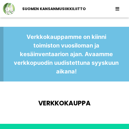
SUOMEN KANSANMUSIIKKILIITTO
Verkkokauppamme on kiinni
toimiston vuosiloman ja
kesäinventaarion ajan. Avaamme
verkkopuodin uudistettuna syyskuun
aikana!
VERKKOKAUPPA