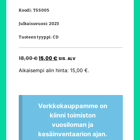
Koodi: TSS005
Julkaisuvuosi: 2023
Tuoteen tyyppi: CD
18,00
€
15,00
€
SIS. ALV
Aikaisempi alin hinta:
15,00
€
.
Verkkokauppamme on
kiinni toimiston
vuosiloman ja
kesäinventaarion ajan.