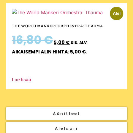
Ale!
THE WORLD MÄNKERI ORCHESTRA: THAUMA
16,80
€
5,00
€
SIS. ALV
AIKAISEMPI ALIN HINTA:
5,00
€
.
Lue lisää
Äänitteet
Alelaari