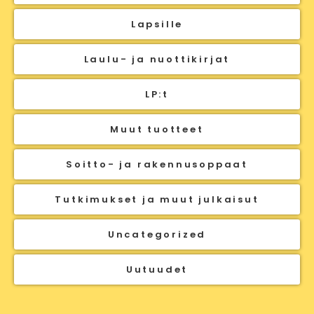
Lapsille
Laulu- ja nuottikirjat
LP:t
Muut tuotteet
Soitto- ja rakennusoppaat
Tutkimukset ja muut julkaisut
Uncategorized
Uutuudet