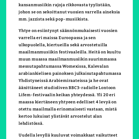
kansanmusiikin rajoja rikkovasta tyylistään,
johon se on sekoittanut vuosien varrella aineksia
mm. jazzista sekä pop-musiikista.
Yhtye on esiintynyt säännönmukaisesti vuosien
varrella eri maissa Euroopassa ja sen
ulkopuolella, kiertueilla sekä arvostetuilla
maailmanmusiikin festivaaleilla. Heitä on kuultu
muun muassa maailmanmusiikin suurimmassa
messutapahtumassa Womexissa, Kalevalan
arabiankielisen painoksen julkaisutapahtumassa
Yhdistyneissä Arabiemiraateissa ja he ovat
äänittäneet studioliven BBC3-radiolle Lontoon
Lifem-festivaalin keikan yhteydessä. Yli 20 eri
maassa kiertäneen yhtyeen edelliset 4 levyä on
otettu maailmalla erinomaisesti vastaan, mistä
kertoo lukuisat ylistävät arvostelut alan
lehdistössä.
Uudella levyllä kuuluvat voimakkaat vaikutteet