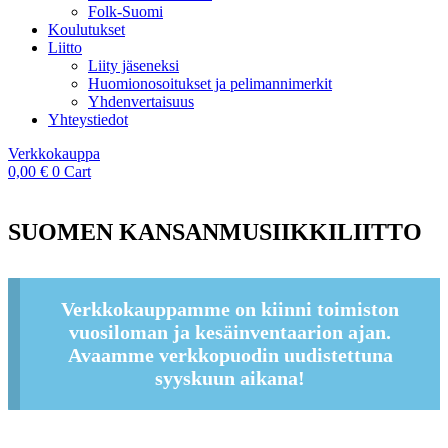
Folk-Suomi
Koulutukset
Liitto
Liity jäseneksi
Huomionosoitukset ja pelimannimerkit
Yhdenvertaisuus
Yhteystiedot
Verkkokauppa
0,00
€
0
Cart
SUOMEN KANSANMUSIIKKILIITTO
Verkkokauppamme on kiinni toimiston
vuosiloman ja kesäinventaarion ajan.
Avaamme verkkopuodin uudistettuna
syyskuun aikana!