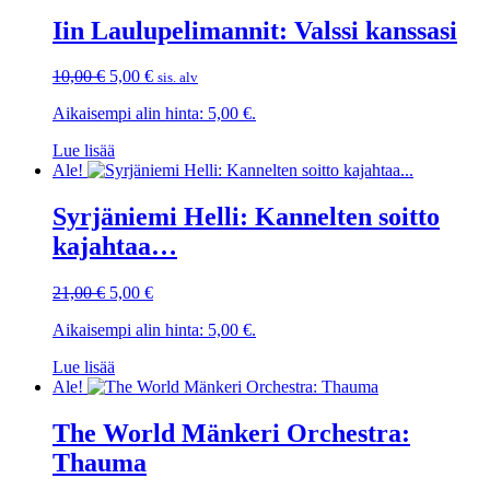
Iin Laulupelimannit: Valssi kanssasi
Alkuperäinen
Nykyinen
10,00
€
5,00
€
sis. alv
hinta
hinta
Aikaisempi alin hinta:
5,00
€
.
oli:
on:
10,00 €.
5,00 €.
Lue lisää
Ale!
Syrjäniemi Helli: Kannelten soitto
kajahtaa…
Alkuperäinen
Nykyinen
21,00
€
5,00
€
hinta
hinta
Aikaisempi alin hinta:
5,00
€
.
oli:
on:
21,00 €.
5,00 €.
Lue lisää
Ale!
The World Mänkeri Orchestra:
Thauma