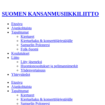
Mene
sisältöön
SUOMEN KANSANMUSIIKKILIITTO
Etusivu
Ajankohtaista
Tapahtumat
Kiertueet
Kiertuehaku & konserttijärjestäjälle
Samuelin Poloneesi
Folk-Suomi
Koulutukset
Liitto
Liity jäseneksi
Huomionosoitukset ja pelimannimerkit
Yhdenvertaisuus
Yhteystiedot
Etusivu
Ajankohtaista
Tapahtumat
Kiertueet
Kiertuehaku & konserttijärjestäjälle
Samuelin Poloneesi