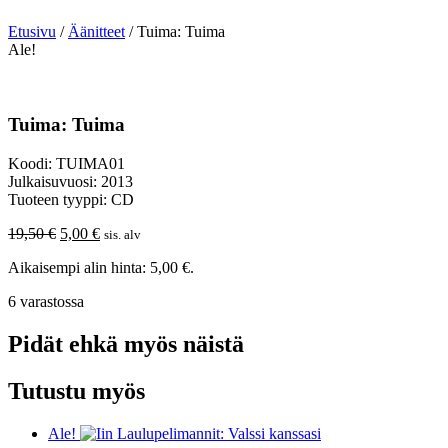
Etusivu
/
Äänitteet
/ Tuima: Tuima
Ale!
Tuima: Tuima
Koodi: TUIMA01
Julkaisuvuosi: 2013
Tuoteen tyyppi: CD
Alkuperäinen
Nykyinen
19,50
€
5,00
€
sis. alv
hinta
hinta
Aikaisempi alin hinta:
5,00
€
.
oli:
on:
19,50 €.
5,00 €.
6 varastossa
Pidät ehkä myös näistä
Tutustu myös
Ale!