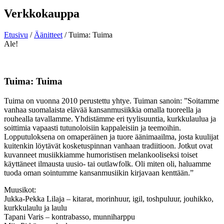
Verkkokauppa
Etusivu
/
Äänitteet
/ Tuima: Tuima
Ale!
Tuima: Tuima
Tuima on vuonna 2010 perustettu yhtye. Tuiman sanoin: ”Soitamme
vanhaa suomalaista elävää kansanmusiikkia omalla tuoreella ja
rouhealla tavallamme. Yhdistämme eri tyylisuuntia, kurkkulaulua ja
soittimia vapaasti tutunoloisiin kappaleisiin ja teemoihin.
Lopputuloksena on omaperäinen ja tuore äänimaailma, josta kuulijat
kuitenkin löytävät kosketuspinnan vanhaan tradiitioon. Jotkut ovat
kuvanneet musiikkiamme humoristisen melankooliseksi toiset
käyttäneet ilmausta uusio- tai outlawfolk. Oli miten oli, haluamme
tuoda oman sointumme kansanmusiikin kirjavaan kenttään.”
Muusikot:
Jukka-Pekka Lilaja – kitarat, morinhuur, igil, toshpuluur, jouhikko,
kurkkulaulu ja laulu
Tapani Varis – kontrabasso, munniharppu