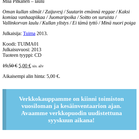
Miia Pitkänen – laulu
Oman kullan silmät / Zaijuvesj / Suutarin emännä reggae / Kaksi
komiaa vanhaapiikaa / Juomaripoika / Soitto on suruista /
Vallinkorvan laulu / Kullan ylistys / Ei tämä tyttö / Minä nuori poiga
Julkaisija:
Tuima
2013.
Koodi: TUIMA01
Julkaisuvuosi: 2013
Tuoteen tyyppi: CD
Alkuperäinen
Nykyinen
19,50
€
5,00
€
sis. alv
hinta
hinta
Aikaisempi alin hinta:
5,00
€
.
oli:
on:
19,50 €.
5,00 €.
Verkkokauppamme on kiinni toimiston
vuosiloman ja kesäinventaarion ajan.
Avaamme verkkopuodin uudistettuna
syyskuun aikana!