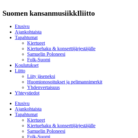
Suomen kansanmusiikkIliitto
Etusivu
Ajankohtaista
Tapahtumat
Kiertueet
Kiertuehaku & konserttijärjestäjälle
Samuelin Poloneesi
Folk-Suomi
Koulutukset
Liitto
Liity jäseneksi
Huomionosoitukset ja pelimannimerkit
Yhdenvertaisuus
Yhteystiedot
Etusivu
Ajankohtaista
Tapahtumat
Kiertueet
Kiertuehaku & konserttijärjestäjälle
Samuelin Poloneesi
Folk-Suomi