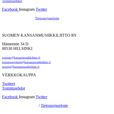
Toimitusehdot
Facebook
Instagram
Twitter
Hosting by Sivustamo
/
Tietosuojaseloste
SUOMEN KANSANMUSIIKKILIITTO RY
Hämeentie 34 D
00530 HELSINKI
toimisto@kansanmusiikkiliitto.fi
toiminnanjohtaja@kansanmusiikkiliitto.fi
tuottaja@kansanmusiikkiliitto.fi
VERKKOKAUPPA
Tuotteet
Toimitusehdot
Facebook
Instagram
Twitter
Hosting by Sivustamo
/
Tietosuojaseloste