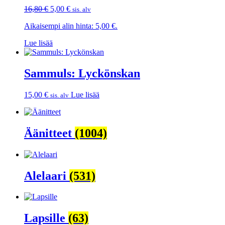
Alkuperäinen
Nykyinen
16,80
€
5,00
€
sis. alv
hinta
hinta
Aikaisempi alin hinta:
5,00
€
.
oli:
on:
16,80 €.
5,00 €.
Lue lisää
Sammuls: Lyckönskan
15,00
€
Lue lisää
sis. alv
Äänitteet
(1004)
Alelaari
(531)
Lapsille
(63)